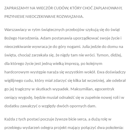
ZAPRASZAMY NA WIECZÓR CUDÓW, KTÓRY CHOĆ ZAPLANOWANY,
PRZYNIESIE NIEOCZEKIWANE ROZWIĄZANIA.
Warszawiacy w rytm świątecznych przebojów szykują się do świąt
Bożego Narodzenia. Adam postanawia uporządkować swoje życie i
nieoczekiwanie wywraca je do góry nogami. Julia jedzie do domu na
święta, chociaż zarzekała się, że nigdy tam nie wróci. Tymon, didżej,
dla którego życie jest jedną wielką imprezą, po kolejnym
hardcorowym występie naraża się wszystkim wokół. Ewa doświadczy
wigilijnego cudu, który miał zdarzyć się kilka lat wcześniej, ale odebrał
go jej tragiczny w skutkach wypadek. Maksymilian, egocentryk
ceniący wygodę, będzie musiał odnaleźć się w zupełnie nowej roli i w
dodatku zawalczyć o względy dwóch opornych dam.
Każda z tych postaci poczuje żywsze bicie serca, a dużą rolę w
przebiegu wydarzeń odegra projekt mający połączyć dwa pokolenia: