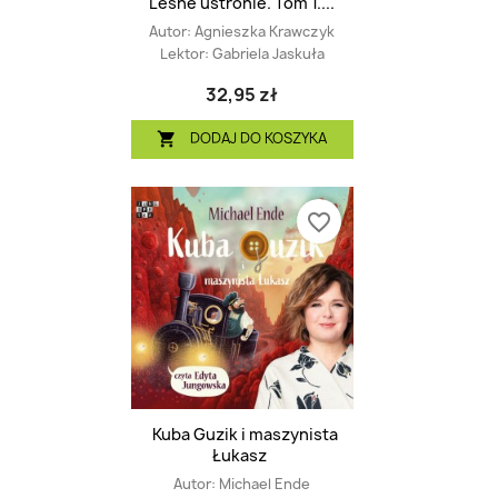
Leśne ustronie. Tom 1....
Autor:
Agnieszka Krawczyk
Lektor:
Gabriela Jaskuła
32,95 zł
DODAJ DO KOSZYKA

favorite_border
Kuba Guzik i maszynista
Łukasz
Autor:
Michael Ende