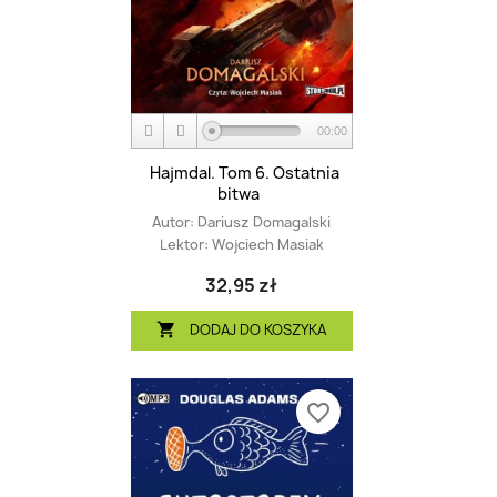
00:00
Hajmdal. Tom 6. Ostatnia
bitwa
Autor:
Dariusz Domagalski
Lektor:
Wojciech Masiak
32,95 zł
DODAJ DO KOSZYKA

favorite_border