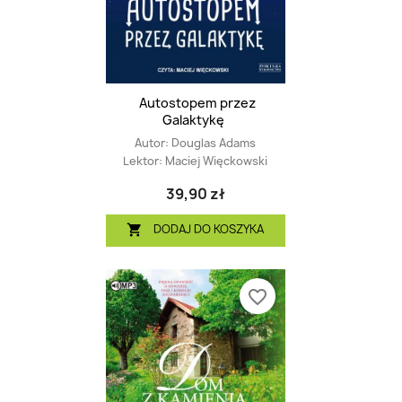
Autostopem przez
Galaktykę
Autor:
Douglas Adams
Lektor:
Maciej Więckowski
39,90 zł
DODAJ DO KOSZYKA

favorite_border