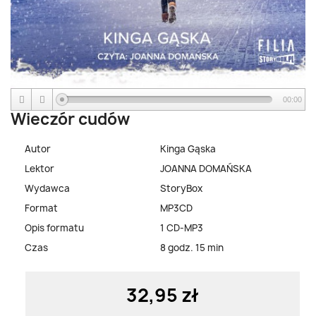
00:00
Wieczór cudów
Autor
Kinga Gąska
Lektor
JOANNA DOMAŃSKA
Wydawca
StoryBox
Format
MP3CD
Opis formatu
1 CD-MP3
Czas
8 godz. 15 min
32,95 zł