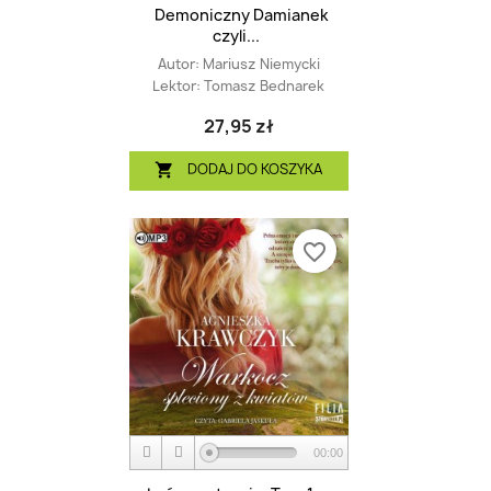
Demoniczny Damianek
czyli...
Autor:
Mariusz Niemycki
Lektor:
Tomasz Bednarek
27,95 zł
DODAJ DO KOSZYKA

favorite_border
00:00