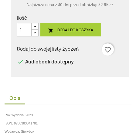
Najniższa cena z 30 dni przed obniżką:
32,95 zł
Ilość
DODAJ DO KOSZYKA

Dodaj do swojej listy życzeń
favorite_border

Audiobook dostępny
Opis
Rok wydania: 2023
ISBN: 9788383341781
Wydawca: Storybox