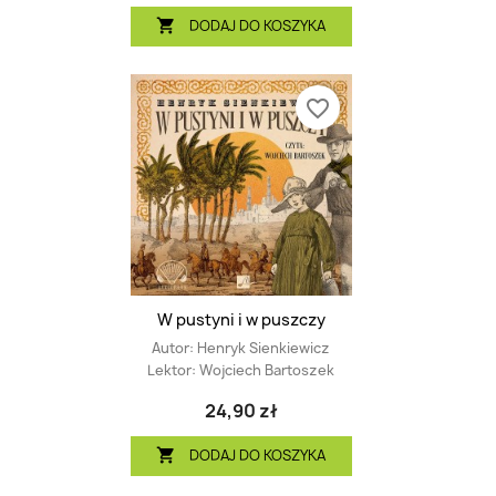
DODAJ DO KOSZYKA

favorite_border
W pustyni i w puszczy
Autor:
Henryk Sienkiewicz
Lektor:
Wojciech Bartoszek
24,90 zł
DODAJ DO KOSZYKA
