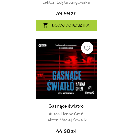
Lektor:
Edyta Jungowska
39,99 zł
DODAJ DO KOSZYKA

favorite_border
Gasnące światło
Autor:
Hanna Greń
Lektor:
Maciej Kowalik
44,90 zł