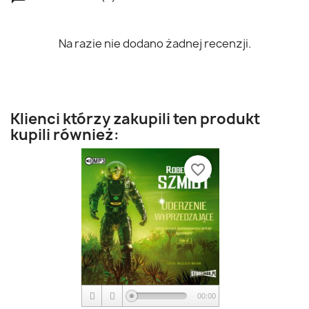
Na razie nie dodano żadnej recenzji.
Klienci którzy zakupili ten produkt
kupili również:
favorite_border
00:00