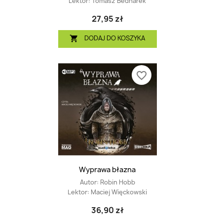
Lektor:
Tomasz Bednarek
27,95 zł
DODAJ DO KOSZYKA

favorite_border
Wyprawa błazna
Autor:
Robin Hobb
Lektor:
Maciej Więckowski
36,90 zł