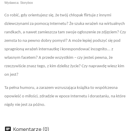
Wydawca: Storybox
Co robić, gdy orientujesz się, że twój chłopak flirtuje z innymi
dziewczynami za pomocą Internetu? Że szuka wrażeń na wirtualnych
randkach, a nawet zamieszcza tam swoje ogłoszenie ze zdjęciem? Czy
zemsta to na pewno dobry pomysł? A może lepiej podszyć się pod
spragnioną wrażeń internautkę i korespondować incognito... z
własnym facetem? A przede wszystkim – czy jesteś pewna, że
rzeczywiście znasz tego, z kim dzielisz życie? Czy naprawdę wiesz kim
on jest?
Ta pełna humoru, a zarazem wzruszająca książka to współczesna
opowieść o miłości, zdradzie w epoce Internetu i dorastaniu, na które
nigdy nie jest za późno.
Komentarze (0)