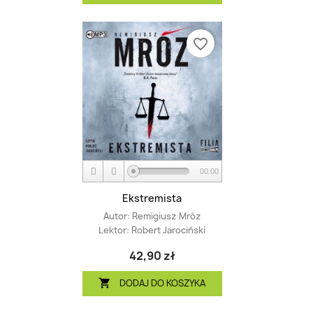
favorite_border
00:00
Ekstremista
Autor:
Remigiusz Mróz
Lektor:
Robert Jarociński
42,90 zł
DODAJ DO KOSZYKA
