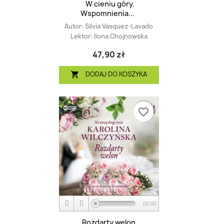
W cieniu góry.
Wspomnienia...
Autor:
Silvia Vasquez-Lavado
Lektor:
Ilona Chojnowska
47,90 zł
DODAJ DO KOSZYKA

favorite_border
00:00
Rozdarty welon