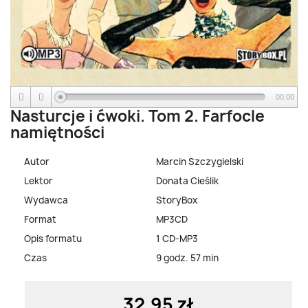
00:00
Nasturcje i ćwoki. Tom 2. Farfocle
namiętności
Autor
Marcin Szczygielski
Lektor
Donata Cieślik
Wydawca
StoryBox
Format
MP3CD
Opis formatu
1 CD-MP3
Czas
9 godz. 57 min
32,95 zł