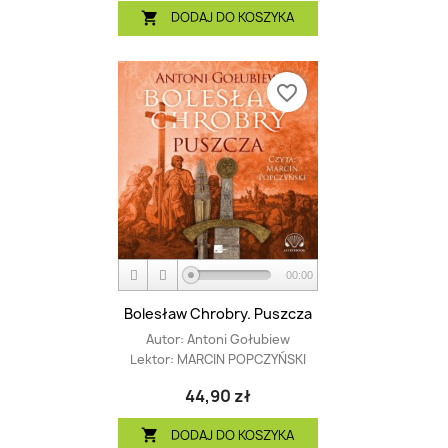
DODAJ DO KOSZYKA

favorite_border
00:00
Bolesław Chrobry. Puszcza
Autor:
Antoni Gołubiew
Lektor:
MARCIN POPCZYŃSKI
44,90 zł
DODAJ DO KOSZYKA
