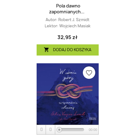
Pola dawno
zapomnianych...
Autor:
Robert J. Szmidt
Lektor:
Wojciech Masiak
32,95 zł
DODAJ DO KOSZYKA

favorite_border
00:00