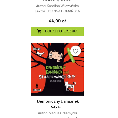
Autor:
Karolina Wilczyńska
Lektor:
JOANNA DOMAŃSKA
44,90 zł
DODAJ DO KOSZYKA

favorite_border
Demoniczny Damianek
czyli...
Autor:
Mariusz Niemycki