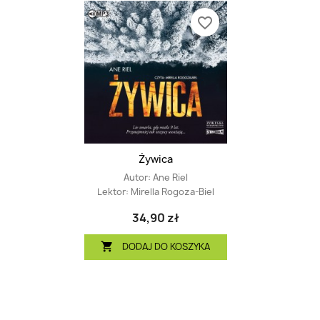
favorite_border
Żywica
Autor:
Ane Riel
Lektor:
Mirella Rogoza-Biel
34,90 zł
DODAJ DO KOSZYKA
