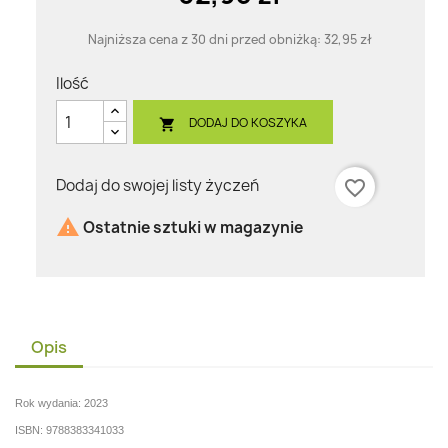
Najniższa cena z 30 dni przed obniżką:
32,95 zł
Ilość
DODAJ DO KOSZYKA

Dodaj do swojej listy życzeń
favorite_border

Ostatnie sztuki w magazynie
Opis
Rok wydania: 2023
ISBN: 9788383341033