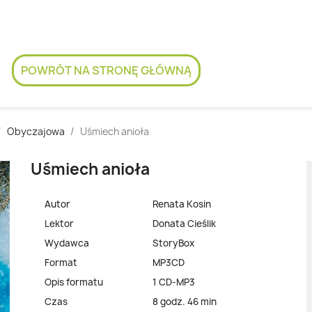
POWRÓT NA STRONĘ GŁÓWNĄ
Obyczajowa
Uśmiech anioła
Uśmiech anioła
Autor
Renata Kosin
Lektor
Donata Cieślik
Wydawca
StoryBox
Format
MP3CD
Opis formatu
1 CD-MP3
Czas
8 godz. 46 min