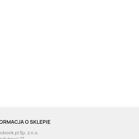
ORMACJA O SKLEPIE
obook.pl Sp. z o.o.
Redutowa 27