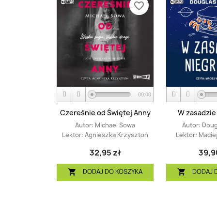
favorite_border
00:00
Czereśnie od Świętej Anny
W zasadzie
Autor:
Michael Sowa
Autor:
Doug
Lektor:
Agnieszka Krzysztoń
Lektor:
Macie
32,95 zł
39,9
DODAJ DO KOSZYKA
DODAJ 

