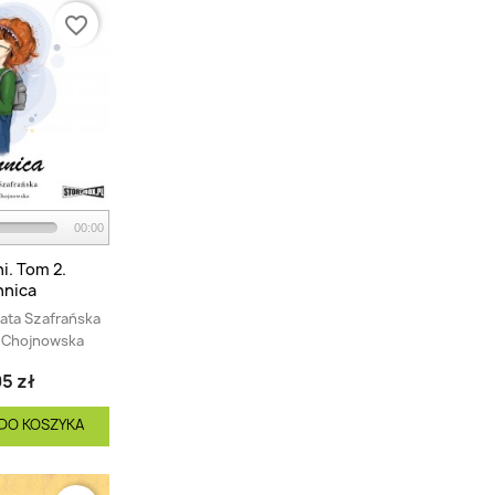
favorite_border
00:00
i. Tom 2.
nnica
ata Szafrańska
a Chojnowska
5 zł
DO KOSZYKA