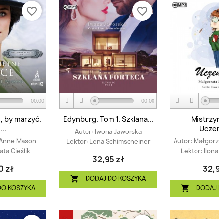
favorite_border
favorite_border
00:00
00:00
, by marzyć.
Edynburg. Tom 1. Szklana...
Mistrzyn
..
Ucze
Autor:
Iwona Jaworska
 Anne Mason
Autor:
Małgorz
Lektor:
Lena Schimscheiner
ta Cieślik
Lektor:
Ilon
32,95 zł
0 zł
32,9
DODAJ DO KOSZYKA

DO KOSZYKA
DODAJ 
