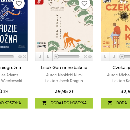
favorite_border
favorite_border
00:00
00:00
 niegroźna
Lisek Gon i inne baśnie
Czekając
las Adams
Autor:
Nankichi Niimi
Autor:
Micha
j Więckowski
Lektor:
Jacek Dragun
Lektor:
Ka
0 zł
39,95 zł
32,9
DO KOSZYKA
DODAJ DO KOSZYKA
DODAJ 

