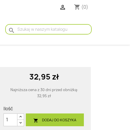

(0)
shopping_cart
search
32,95 zł
Najniższa cena z 30 dni przed obniżką:
32,95 zł
Ilość
DODAJ DO KOSZYKA
