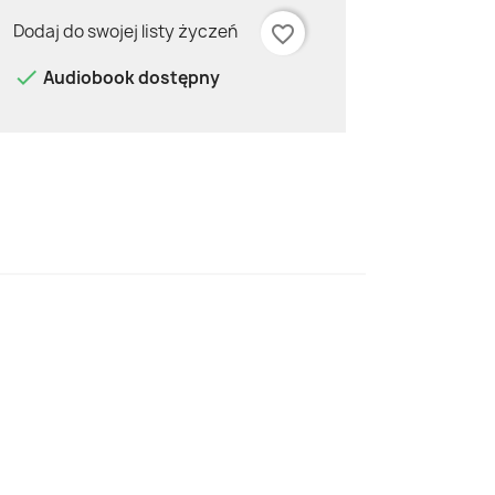
Dodaj do swojej listy życzeń
favorite_border

Audiobook dostępny