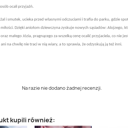
osób ocali przyjaźń.
 żal i smutek, ucieka przed własnymi odczuciami i trafia do parku, gdzie s
j miłości. Dzięki aniołom dziewczyna zyskuje nowych sąsiadów: Alojzego, któr
oraz małego Józia, pragnącego za wszelką cenę ocalić przyjaciela, co nie jest
i na chwilę nie traci w nią wiary, a to sprawia, że odzyskują ją też inni.
Na razie nie dodano żadnej recenzji.
ukt kupili również: