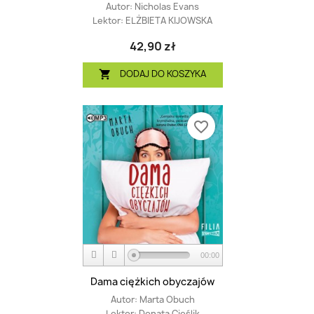
Autor:
Nicholas Evans
Lektor:
ELŻBIETA KIJOWSKA
42,90 zł
DODAJ DO KOSZYKA

favorite_border
00:00
Dama ciężkich obyczajów
Autor:
Marta Obuch
Lektor:
Donata Cieślik