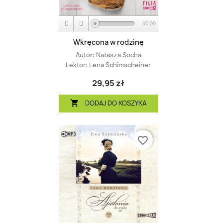
00:00
Wkręcona w rodzinę
Autor:
Natasza Socha
Lektor:
Lena Schimscheiner
29,95 zł
DODAJ DO KOSZYKA

favorite_border