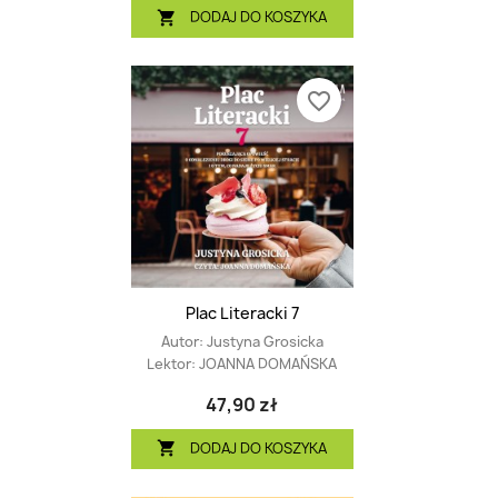
DODAJ DO KOSZYKA

favorite_border
Plac Literacki 7
Autor:
Justyna Grosicka
Lektor:
JOANNA DOMAŃSKA
47,90 zł
DODAJ DO KOSZYKA
