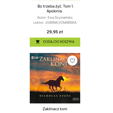
Bo trzeba żyć. Tom 1.
Apolonia
Autor:
Ewa Szymańska
Lektor:
JOANNA DOMAŃSKA
29,95 zł
DODAJ DO KOSZYKA

favorite_border
Zaklinacz koni