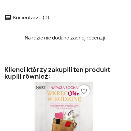
Komentarze (0)
Na razie nie dodano żadnej recenzji.
Klienci którzy zakupili ten produkt
kupili również:
favorite_border