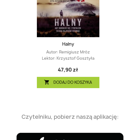
Halny
Autor:
Remigiusz Mróz
Lektor:
Krzysztof Gosztyła
47,90 zł
DODAJ DO KOSZYKA

Czytelniku, pobierz naszą aplikację: