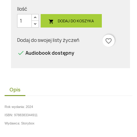
Ilość
DODAJ DO KOSZYKA

Dodaj do swojej listy życzeń
favorite_border

Audiobook dostępny
Opis
Rok wydania: 2024
ISBN: 9788383344911
Wydawca: Storybox