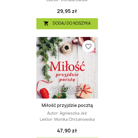
29,95 zł
DODAJ DO KOSZYKA

favorite_border
Miłość przyjdzie pocztą
Autor:
Agnieszka Jeż
Lektor:
Monika Chrzanowska
47,90 zł