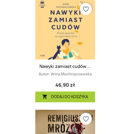
favorite_border
Nawyki zamiast cudów....
Autor:
Anna Mochnaczewska
46,90 zł
DODAJ DO KOSZYKA

favorite_border