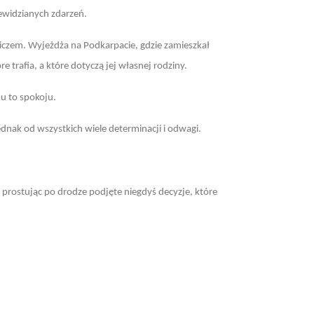
zewidzianych zdarzeń.
iczem. Wyjeżdża na Podkarpacie, gdzie zamieszkał
 trafia, a które dotyczą jej własnej rodziny.
u to spokoju.
ednak od wszystkich wiele determinacji i odwagi.
 prostując po drodze podjęte niegdyś decyzje, które