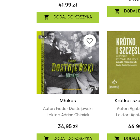
41,99 zł
DODAJ 

DODAJ DO KOSZYKA

favorite_border
Młokos
Krótko i szc
Autor:
Fiodor Dostojewski
Autor:
Agat
Lektor:
Adrian Chimiak
Lektor:
Agat
34,95 zł
44,9
DODAJ DO KOSZYKA
DODAJ 

