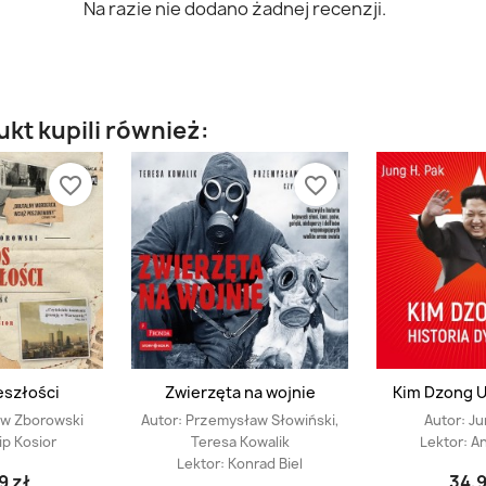
Na razie nie dodano żadnej recenzji.
ukt kupili również:
favorite_border
favorite_border
eszłości
Zwierzęta na wojnie
Kim Dzong Un
ew Zborowski
Autor:
Przemysław Słowiński,
Autor:
Ju
lip Kosior
Teresa Kowalik
Lektor:
An
Lektor:
Konrad Biel
9 zł
34,9