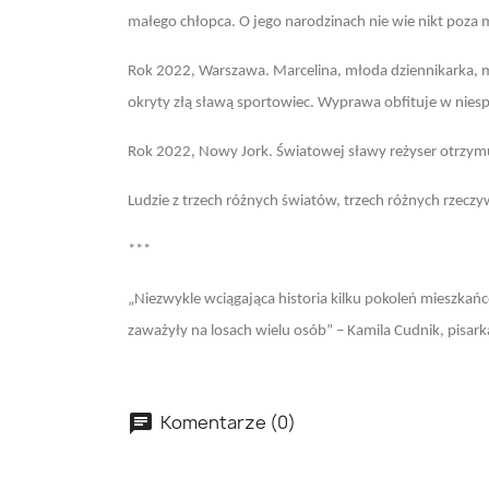
małego chłopca. O jego narodzinach nie wie nikt poza 
Rok 2022, Warszawa. Marcelina, młoda dziennikarka, m
okryty złą sławą sportowiec. Wyprawa obfituje w niespod
Rok 2022, Nowy Jork. Światowej sławy reżyser otrzymu
Ludzie z trzech różnych światów, trzech różnych rzeczy
***
„Niezwykle wciągająca historia kilku pokoleń mieszkańc
zaważyły na losach wielu osób” – Kamila Cudnik, pisark
Komentarze (0)