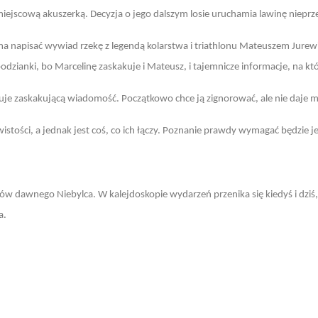
miejscową akuszerką. Decyzja o jego dalszym losie uruchamia lawinę niepr
a napisać wywiad rzekę z legendą kolarstwa i triathlonu Mateuszem Jurew
zianki, bo Marcelinę zaskakuje i Mateusz, i tajemnicze informacje, na które
je zaskakującą wiadomość. Początkowo chce ją zignorować, ale nie daje m
wistości, a jednak jest coś, co ich łączy. Poznanie prawdy wymagać będzie j
ów dawnego Niebylca. W kalejdoskopie wydarzeń przenika się kiedyś i dziś,
a.