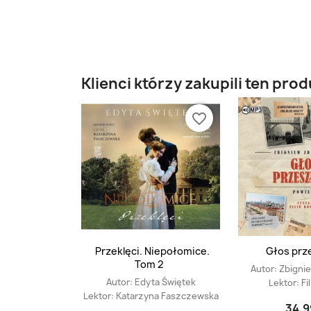
Klienci którzy zakupili ten prod
favorite_border
Przeklęci. Niepołomice.
Głos prz
Tom 2
Autor:
Zbigni
Autor:
Edyta Świętek
Lektor:
Fi
Lektor:
Katarzyna Faszczewska
34,9