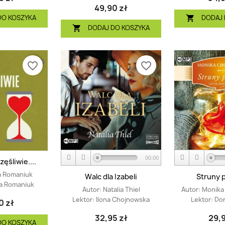
49,90 zł
DO KOSZYKA
DODAJ 

DODAJ DO KOSZYKA

favorite_border
favorite_border
00:00
zęśliwie....
a Romaniuk
Walc dla Izabeli
Struny 
a Romaniuk
Autor:
Natalia Thiel
Autor:
Monika
Lektor:
Ilona Chojnowska
Lektor:
Don
0 zł
32,95 zł
29,9
DO KOSZYKA