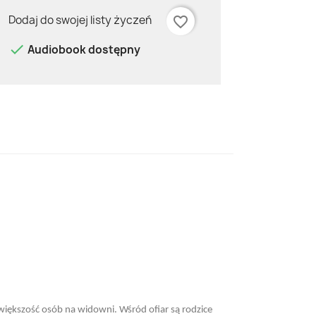
Dodaj do swojej listy życzeń
favorite_border

Audiobook dostępny
większość osób na widowni. Wśród ofiar są rodzice