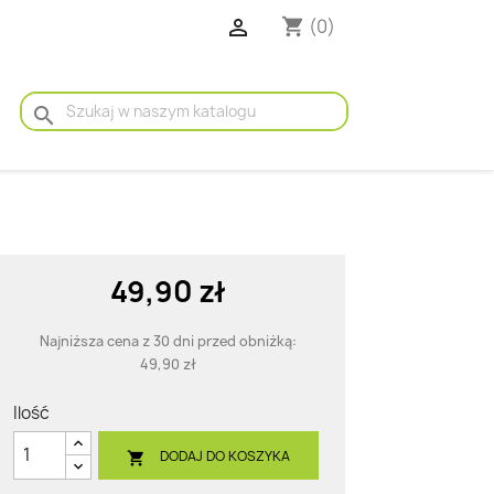

(0)
shopping_cart
search
49,90 zł
Najniższa cena z 30 dni przed obniżką:
49,90 zł
Ilość
DODAJ DO KOSZYKA
