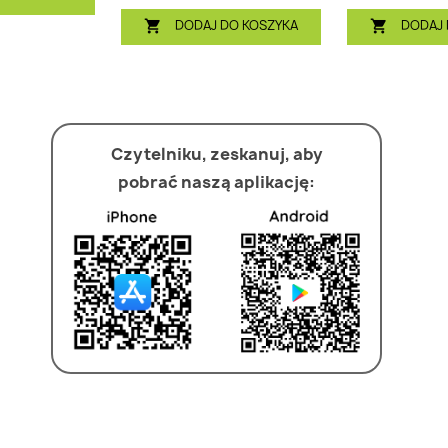
DODAJ DO KOSZYKA
DODAJ 


Czytelniku, zeskanuj, aby
pobrać naszą aplikację: