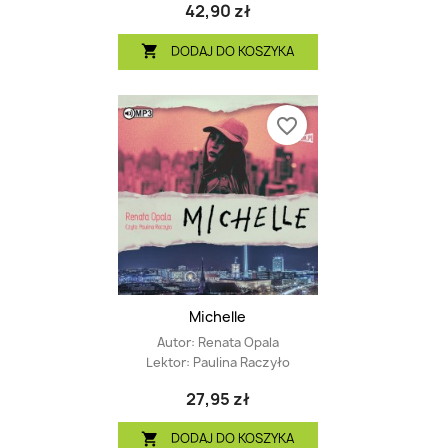
42,90 zł
DODAJ DO KOSZYKA

favorite_border
Michelle
Autor:
Renata Opala
Lektor:
Paulina Raczyło
27,95 zł
DODAJ DO KOSZYKA
