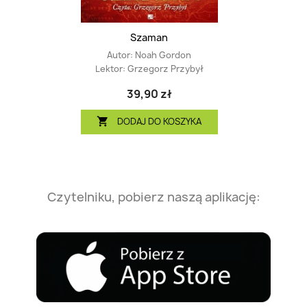
Szaman
Autor:
Noah Gordon
Lektor:
Grzegorz Przybył
39,90 zł
DODAJ DO KOSZYKA

Czytelniku, pobierz naszą aplikację: