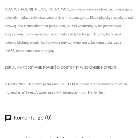
PLAN WYDAJE SIĘ NIEMAL DOSKONAŁY, pod warunkiem że oboje zachowają go w
sekrecie. I faktycznie działa znakomicie – na początku... Kiedy pląsają z gracją po sali
balowej, ona z rumieńcem na policzkach, on zaś wpatrzony w nią płomiennym
spojrzeniem, trudno uwierzyć, że ich zaloty to tylko fikcja... Trudno, bo pośród
pełnego blichtru, plotek i intryg świata elity Londynu jest tylko jedna stała rzecz:
miłość, która złamie każde reguły...
SERIAL NA PODSTAWIE POWIEŚCI DOSTĘPNY W SERWISIE NETFLIX!
© Netflix 2021. Used with permission. NETFLIX is a registered trademark of Netflix,
Inc. and its affiliates. Artwork used with permission from Netflix, Inc.
Komentarze (0)