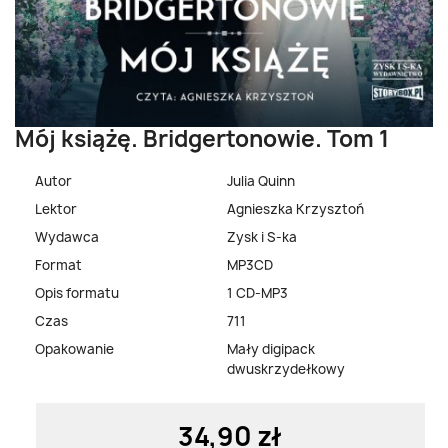
Mój książę. Bridgertonowie. Tom 1
Autor
Julia Quinn
Lektor
Agnieszka Krzysztoń
Wydawca
Zysk i S-ka
Format
MP3CD
Opis formatu
1 CD-MP3
Czas
711
Opakowanie
Mały digipack
dwuskrzydełkowy
34,90 zł