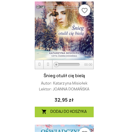
favorite_border
00:00
Śnieg otulił cię bielą
Autor:
Katarzyna Misiołek
Lektor:
JOANNA DOMAŃSKA
32,95 zł
DODAJ DO KOSZYKA
