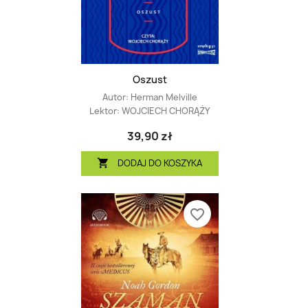
Oszust
Autor:
Herman Melville
Lektor:
WOJCIECH CHORĄŻY
39,90 zł
DODAJ DO KOSZYKA

favorite_border