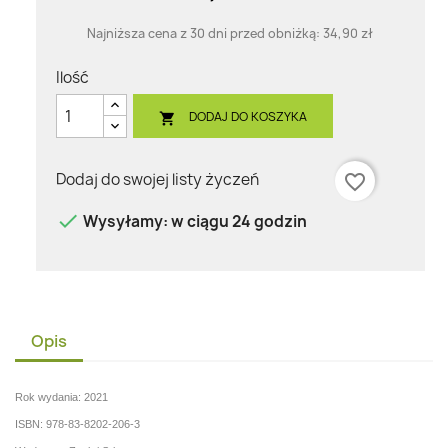
Najniższa cena z 30 dni przed obniżką:
34,90 zł
Ilość
DODAJ DO KOSZYKA

Dodaj do swojej listy życzeń
favorite_border

Wysyłamy: w ciągu 24 godzin
Opis
Rok wydania: 2021
ISBN: 978-83-8202-206-3