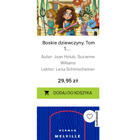
Boskie dziewczyny. Tom
1....
Autor:
Joan Holub, Suzanne
Williams
Lektor:
Lena Schimscheiner
29,95 zł
DODAJ DO KOSZYKA

favorite_border