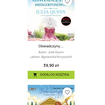
favorite_border
Oświadczyny....
Autor:
Julia Quinn
Lektor:
Agnieszka Krzysztoń
39,90 zł
DODAJ DO KOSZYKA

favorite_border