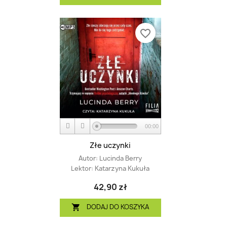
favorite_border
00:00
Złe uczynki
Autor:
Lucinda Berry
Lektor:
Katarzyna Kukuła
42,90 zł
DODAJ DO KOSZYKA
