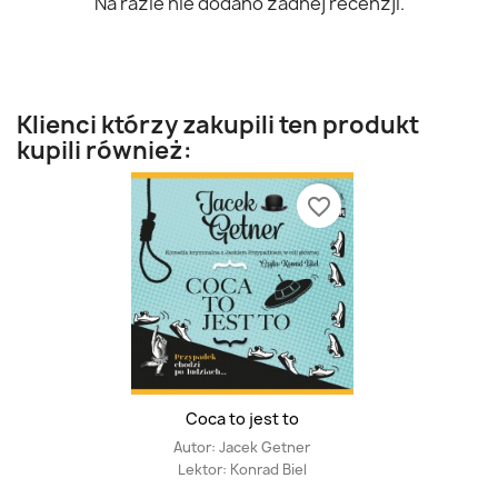
Na razie nie dodano żadnej recenzji.
Klienci którzy zakupili ten produkt
kupili również:
favorite_border
Coca to jest to
Autor:
Jacek Getner
Lektor:
Konrad Biel