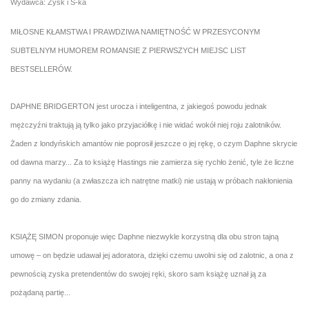
Wydawca: Zysk i S-ka
MIŁOSNE KŁAMSTWA I PRAWDZIWA NAMIĘTNOŚĆ W PRZESYCONYM
SUBTELNYM HUMOREM ROMANSIE Z PIERWSZYCH MIEJSC LIST
BESTSELLERÓW.
DAPHNE BRIDGERTON jest urocza i inteligentna, z jakiegoś powodu jednak
mężczyźni traktują ją tylko jako przyjaciółkę i nie widać wokół niej roju zalotników.
Żaden z londyńskich amantów nie poprosił jeszcze o jej rękę, o czym Daphne skrycie
od dawna marzy... Za to książę Hastings nie zamierza się rychło żenić, tyle że liczne
panny na wydaniu (a zwłaszcza ich natrętne matki) nie ustają w próbach nakłonienia
go do zmiany zdania.
KSIĄŻĘ SIMON proponuje więc Daphne niezwykle korzystną dla obu stron tajną
umowę – on będzie udawał jej adoratora, dzięki czemu uwolni się od zalotnic, a ona z
pewnością zyska pretendentów do swojej ręki, skoro sam książę uznał ją za
pożądaną partię...