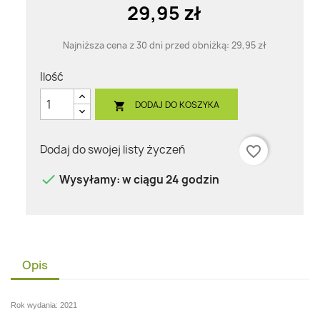
29,95 zł
Najniższa cena z 30 dni przed obniżką:
29,95 zł
Ilość
DODAJ DO KOSZYKA

Dodaj do swojej listy życzeń
favorite_border

Wysyłamy: w ciągu 24 godzin
Opis
Rok wydania: 2021