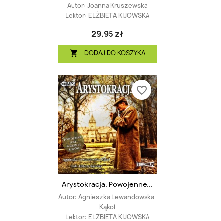
Autor:
Joanna Kruszewska
Lektor:
ELŻBIETA KIJOWSKA
29,95 zł
DODAJ DO KOSZYKA

favorite_border
Arystokracja. Powojenne...
Autor:
Agnieszka Lewandowska-
Kąkol
Lektor:
ELŻBIETA KIJOWSKA