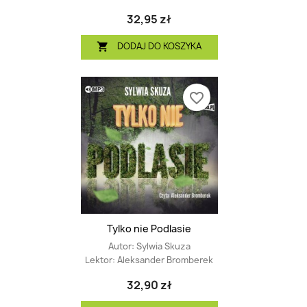
32,95 zł
DODAJ DO KOSZYKA

favorite_border
Tylko nie Podlasie
Autor:
Sylwia Skuza
Lektor:
Aleksander Bromberek
32,90 zł