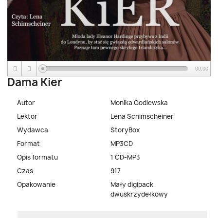
00:00
Dama Kier
Autor
Monika Godlewska
Lektor
Lena Schimscheiner
Wydawca
StoryBox
Format
MP3CD
Opis formatu
1 CD-MP3
Czas
917
Opakowanie
Mały digipack
dwuskrzydełkowy