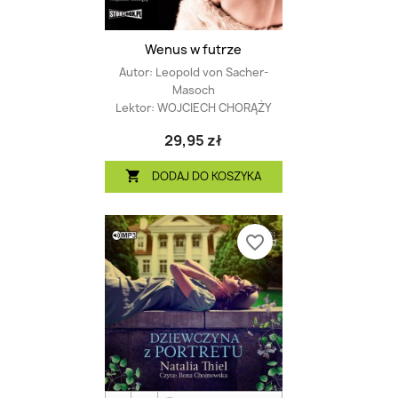
Wenus w futrze
Autor:
Leopold von Sacher-
Masoch
Lektor:
WOJCIECH CHORĄŻY
29,95 zł
DODAJ DO KOSZYKA

favorite_border