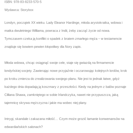
ISBN: 978-83-8233-570-5
Wydawca: Storybox
Londyn, początek XX wieku. Lady Eleanor Hardinge, młoda arystokratka, wdowa i
matka dwuletniego Williama, powraca z Indii, żeby zacząć życie od nowa.
Tymczasem czeka ją konflikt o spadek z bratem zmarłego męża – w testamencie
znajduje się bowiem pewien kłopotliwy dla Nory zapis.
Młoda wdowa, chcąc osiągnąć swoje cele, staje się gwiazdą na firmamencie
londyńskiej socjety. Zawierając nowe przyjaźnie i oczarowując kolejnych lordów, krok
po kroku zmierza do zrealizowania swojego planu. Nie jest to jednak łatwe, gdyż
każdego dnia dopadają ją koszmary z przeszłości. Kiedy na jednym z balów poznaje
Cilliana Shawa, zamkniętego w sobie Irlandczyka, nawet nie przypuszcza, jaką
tajemnicę skrywa mężczyzna i jakie ma wobec niej plany.
Intrygi, skandale i zakazana miłość… Czym może grozić łamanie konwenansów na
edwardiańskich salonach?