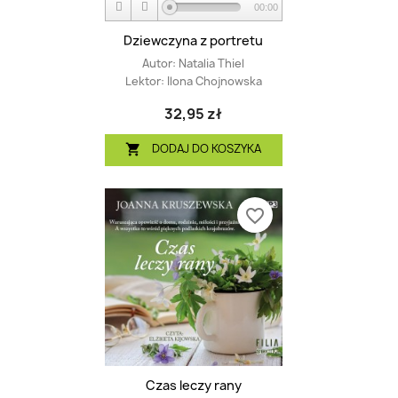
00:00
Dziewczyna z portretu
Autor:
Natalia Thiel
Lektor:
Ilona Chojnowska
32,95 zł
DODAJ DO KOSZYKA

favorite_border
Czas leczy rany