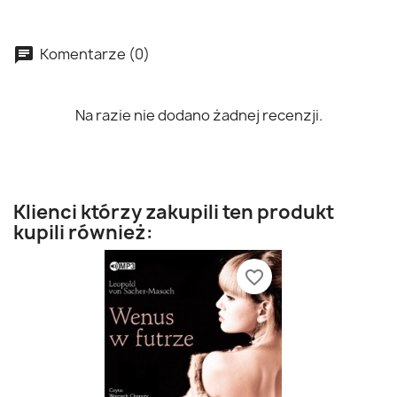
Komentarze (0)
Na razie nie dodano żadnej recenzji.
Klienci którzy zakupili ten produkt
kupili również:
favorite_border