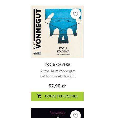
favorite_border
Kocia kołyska
Autor:
Kurt Vonnegut
Lektor:
Jacek Dragun
37,90 zł
DODAJ DO KOSZYKA

favorite_border