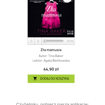
00:00
Zła mamusia
Autor:
Tina Baker
Lektor:
Agata Bieńkowska
44,90 zł
DODAJ DO KOSZYKA

Czytelniku, pobierz naszą aplikację: