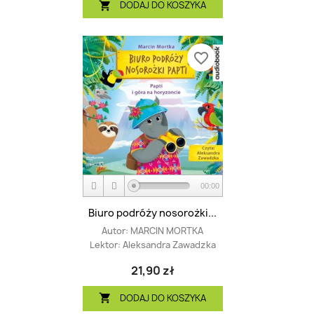
DODAJ DO KOSZYKA

favorite_border
00:00
Biuro podróży nosorożki...
Autor:
MARCIN MORTKA
Lektor:
Aleksandra Zawadzka
21,90 zł
DODAJ DO KOSZYKA
