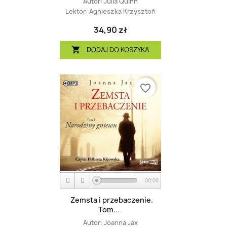
Autor:
Julia Quinn
Lektor:
Agnieszka Krzysztoń
34,90 zł
DODAJ DO KOSZYKA

favorite_border
00:00
Zemsta i przebaczenie.
Tom...
Autor:
Joanna Jax