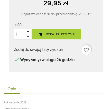
29,95 zł
Najniższa cena z 30 dni przed obniżką:
29,95 zł
Ilość
DODAJ DO KOSZYKA

Dodaj do swojej listy życzeń
favorite_border

Wysyłamy: w ciągu 24 godzin
Opis
Rok wydania: 2021