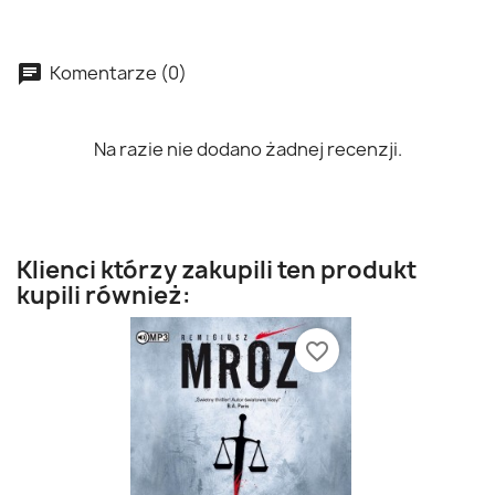
Komentarze (0)
Na razie nie dodano żadnej recenzji.
Klienci którzy zakupili ten produkt
kupili również:
favorite_border