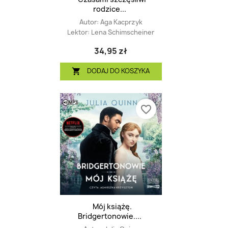
rodzice...
Autor:
Aga Kacprzyk
Lektor:
Lena Schimscheiner
34,95 zł
DODAJ DO KOSZYKA

favorite_border
Mój książę.
Bridgertonowie....