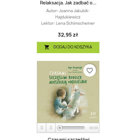
Relaksacja. Jak zadbać o...
Autor:
Joanna Jakubik-
Hajdukiewicz
Lektor:
Lena Schimscheiner
32,95 zł
DODAJ DO KOSZYKA

favorite_border
00:00
Czasami szczęśliwi