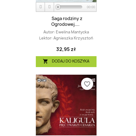
00:00
Saga rodziny z
Ogrodowej....
Autor:
Ewelina Mantycka
Lektor:
Agnieszka Krzysztoń
32,95 zł
DODAJ DO KOSZYKA

favorite_border