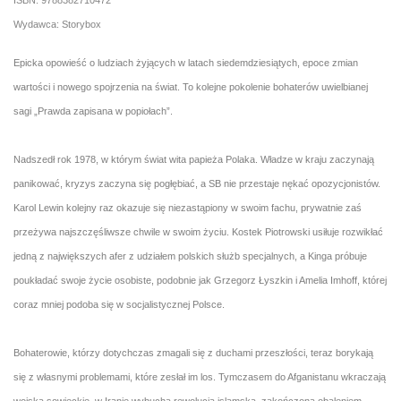
ISBN: 9788382710472
Wydawca: Storybox
Epicka opowieść o ludziach żyjących w latach siedemdziesiątych, epoce zmian
wartości i nowego spojrzenia na świat. To kolejne pokolenie bohaterów uwielbianej
sagi „Prawda zapisana w popiołach”.
Nadszedł rok 1978, w którym świat wita papieża Polaka. Władze w kraju zaczynają
panikować, kryzys zaczyna się pogłębiać, a SB nie przestaje nękać opozycjonistów.
Karol Lewin kolejny raz okazuje się niezastąpiony w swoim fachu, prywatnie zaś
przeżywa najszczęśliwsze chwile w swoim życiu. Kostek Piotrowski usiłuje rozwikłać
jedną z największych afer z udziałem polskich służb specjalnych, a Kinga próbuje
poukładać swoje życie osobiste, podobnie jak Grzegorz Łyszkin i Amelia Imhoff, której
coraz mniej podoba się w socjalistycznej Polsce.
Bohaterowie, którzy dotychczas zmagali się z duchami przeszłości, teraz borykają
się z własnymi problemami, które zesłał im los. Tymczasem do Afganistanu wkraczają