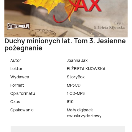
Duchy minionych lat. Tom 3. Jesienne
pożegnanie
Autor
Joanna Jax
Lektor
ELŻBIETA KIJOWSKA
Wydawca
StoryBox
Format
MP3CD
Opis formatu
1 CD-MP3
Czas
810
Opakowanie
Mały digipack
dwuskrzydełkowy