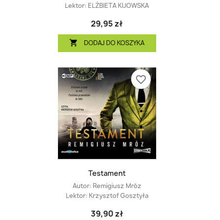
Lektor:
ELŻBIETA KIJOWSKA
29,95 zł
DODAJ DO KOSZYKA

favorite_border
Testament
Autor:
Remigiusz Mróz
Lektor:
Krzysztof Gosztyła
39,90 zł