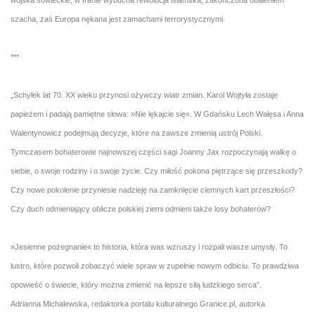
wojska sowieckie, w Iranie wybucha rewolucja islamska, zakończona obaleniem
szacha, zaś Europa nękana jest zamachami terrorystycznymi.
***
„Schyłek lat 70. XX wieku przynosi ożywczy wiatr zmian. Karol Wojtyła zostaje
papieżem i padają pamiętne słowa: »Nie lękajcie się«. W Gdańsku Lech Wałęsa i Anna
Walentynowicz podejmują decyzje, które na zawsze zmienią ustrój Polski.
Tymczasem bohaterowie najnowszej części sagi Joanny Jax rozpoczynają walkę o
siebie, o swoje rodziny i o swoje życie. Czy miłość pokona piętrzące się przeszkody?
Czy nowe pokolenie przyniesie nadzieję na zamknięcie ciemnych kart przeszłości?
Czy duch odmieniający oblicze polskiej ziemi odmieni także losy bohaterów?
»Jesienne pożegnanie« to historia, która was wzruszy i rozpali wasze umysły. To
lustro, które pozwoli zobaczyć wiele spraw w zupełnie nowym odbiciu. To prawdziwa
opowieść o świecie, który można zmienić na lepsze siłą ludzkiego serca”.
Adrianna Michalewska, redaktorka portalu kulturalnego Granice.pl, autorka