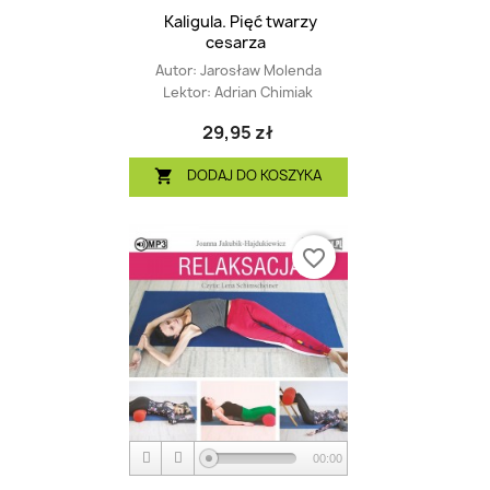
Kaligula. Pięć twarzy
cesarza
Autor:
Jarosław Molenda
Lektor:
Adrian Chimiak
29,95 zł
DODAJ DO KOSZYKA

favorite_border
00:00