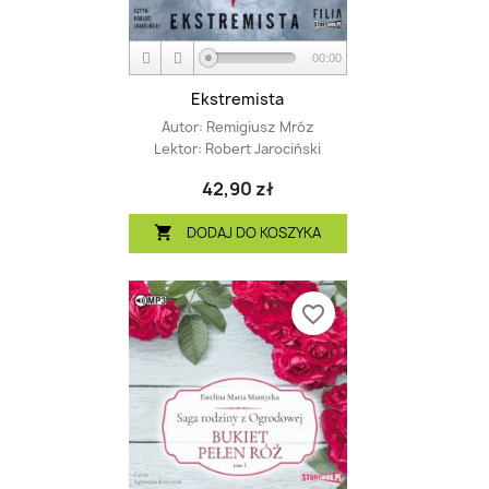
00:00
Ekstremista
Autor:
Remigiusz Mróz
Lektor:
Robert Jarociński
42,90 zł
DODAJ DO KOSZYKA

favorite_border