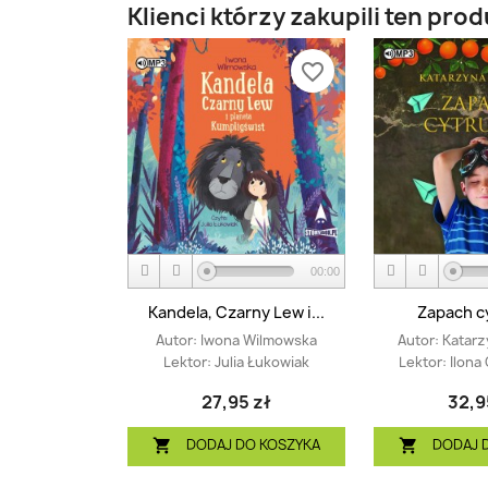
Klienci którzy zakupili ten prod
favorite_border
00:00
Kandela, Czarny Lew i...
Zapach c
Autor:
Iwona Wilmowska
Autor:
Katarz
Lektor:
Julia Łukowiak
Lektor:
Ilona
27,95 zł
32,9
DODAJ DO KOSZYKA
DODAJ 

