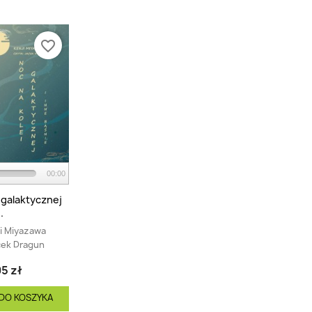
favorite_border
00:00
 galaktycznej
..
i Miyazawa
cek Dragun
5 zł
DO KOSZYKA