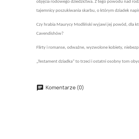
objęcia rodowego dziedzictwa. Z tego powodu nad rodzi
tajemnicy poszukiwania skarbu, o którym dziadek napi
Czy hrabia Maurycy Modliński wyjawi jej powód, dla kt
Cavendishów?
Flirty i romanse, odważne, wyzwolone kobiety, niebez
„Testament dziadka” to trzeci i ostatni osobny tom oby
Komentarze (0)