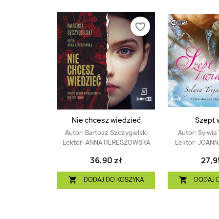
favorite_border
Nie chcesz wiedzieć
Szept 
Autor:
Bartosz Szczygielski
Autor:
Sylwia
Lektor:
ANNA DERESZOWSKA
Lektor:
JOANN
36,90 zł
27,9
DODAJ DO KOSZYKA
DODAJ 

