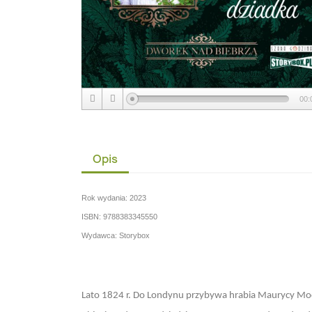
00:
Opis
Rok wydania: 2023
ISBN: 9788383345550
Wydawca: Storybox
Lato 1824 r. Do Londynu przybywa hrabia Maurycy Mod