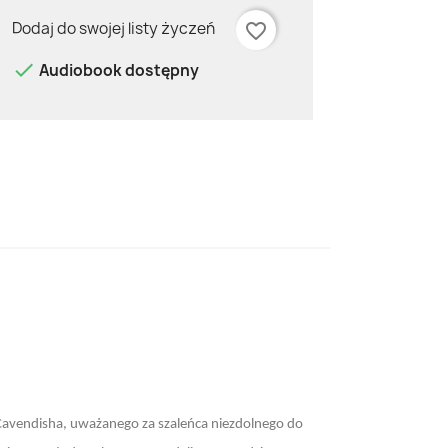
Dodaj do swojej listy życzeń
favorite_border

Audiobook dostępny
Cavendisha, uważanego za szaleńca niezdolnego do