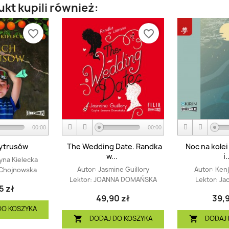
ukt kupili również:
favorite_border
favorite_border
00:00
00:00
ytrusów
The Wedding Date. Randka
Noc na kolei
w...
i.
yna Kielecka
Autor:
Jasmine Guillory
Autor:
Kenj
 Chojnowska
Lektor:
JOANNA DOMAŃSKA
Lektor:
Ja
5 zł
49,90 zł
39,9
DO KOSZYKA
DODAJ DO KOSZYKA
DODAJ 

