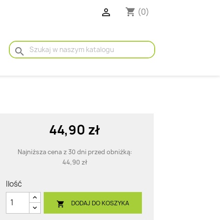

(0)
shopping_cart
search
44,90 zł
Najniższa cena z 30 dni przed obniżką:
44,90 zł
Ilość
DODAJ DO KOSZYKA
