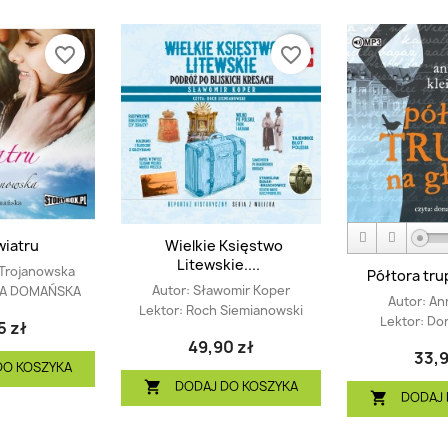
favorite_border
favorite_border
wiatru
Wielkie Księstwo
Litewskie....
 Trojanowska
Półtora tru
Autor:
Sławomir Koper
A DOMAŃSKA
Autor:
An
Lektor:
Roch Siemianowski
Lektor:
Don
5 zł
49,90 zł
33,9
DO KOSZYKA
DODAJ DO KOSZYKA

DODAJ 
