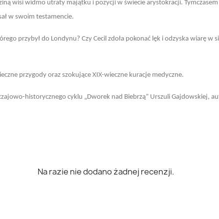
ną wisi widmo utraty majątku i pozycji w świecie arystokracji. Tymczasem
sał w swoim testamencie.
órego przybył do Londynu? Czy Cecil zdoła pokonać lęk i odzyska wiarę w s
pieczne przygody oraz szokujące XIX-wieczne kuracje medyczne.
czajowo-historycznego cyklu „Dworek nad Biebrzą” Urszuli Gajdowskiej, aut
Na razie nie dodano żadnej recenzji.