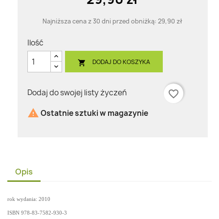
Najniższa cena z 30 dni przed obniżką:
29,90 zł
Ilość
DODAJ DO KOSZYKA

Dodaj do swojej listy życzeń
favorite_border

Ostatnie sztuki w magazynie
Opis
rok wydania: 2010
ISBN
978-83-7582-930-3