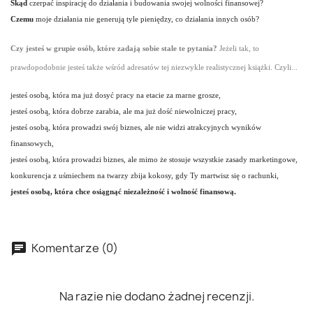
Skąd
czerpać inspirację do działania i budowania swojej wolności finansowej?
Czemu
moje działania nie generują tyle pieniędzy, co działania innych osób?
Czy jesteś w grupie osób, które zadają sobie stale te pytania?
Jeżeli tak, to
prawdopodobnie jesteś także wśród adresatów tej niezwykle realistycznej książki. Czyli...
jesteś osobą, która ma już dosyć pracy na etacie za marne grosze,
jesteś osobą, która dobrze zarabia, ale ma już dość niewolniczej pracy,
jesteś osobą, która prowadzi swój biznes, ale nie widzi atrakcyjnych wyników
finansowych,
jesteś osobą, która prowadzi biznes, ale mimo że stosuje wszystkie zasady marketingowe,
konkurencja z uśmiechem na twarzy zbija kokosy, gdy Ty martwisz się o rachunki,
jesteś osobą, która chce osiągnąć niezależność i wolność finansową.
Komentarze (0)
Na razie nie dodano żadnej recenzji.