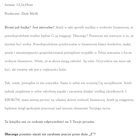
format: 13,5x19cm
Producent: Złote Myśli
Brzmi jak bajka? Jest nierealne?
Jeżeli w taki sposób myślisz o wolności finansowej, to
prawdopodobnie trudno będzie Ci ją osiągnąć. Dlaczego? Ponieważ nie wierzysz w to, że
możesz być wolny. Prawdopodobnie przebywanie w finansowej klatce kredytów, małej
pensji i nieumiejętności gospodarowania pieniędzmi wypaliło w Tobie marzenia o byciu
wolnym finansowo. Wiem, że te słowa mogą zaboleć. Są ostre. Oczywiście nie musi tak
być, ale niestety tak jest u większości ludzi.
Tak, wiem, pieniądze to nie wszystko. Same w sobie nie uczynią Cię szczęśliwym. Jeżeli
jednak znajdziesz w sobie odrobinę zapału i zaczniesz działać według określonych 3
KROKÓW, masz szansę poczuć na własnej skórze wolność finansową. Jeżeli ją osiągniesz,
będziesz mógł spokojnie pracować nad innymi obszarami Twojego życia.
Ta książka ma za zadanie odpowiedzieć na 3 Twoje pytania.
Dlaczego
pomimo starań nie zarabiam jeszcze przez duże „Z”?