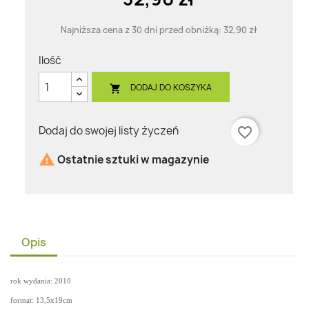
Najniższa cena z 30 dni przed obniżką:
32,90 zł
Ilość
DODAJ DO KOSZYKA

Dodaj do swojej listy życzeń
favorite_border

Ostatnie sztuki w magazynie
Opis
rok wydania: 2010
format: 13,5x19cm