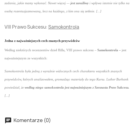
zadania, jakie mamy wykonać. Nawet więcej —
jest zaraźliwy
i wpływa istotnie nie tylko na
osobę rozentuzjazmowaną, lecz na każdego, z kim ona się zetknie. [...]
VIII Prawo Sukcesu:
Samokontrola
Jedna z najważniejszych cech znanych przywódców
Według niektórych recenzentów dzieł Hilla, VIII prawo sukcesu –
Samokontrola –
jest
najważniejszym ze wszystkich:
Samokontrola była jedną z wyraźnie widocznych cech charakteru wszystkich znanych
przywódców, których analizowałem, gromadząc materiały do tego Kursu. Luther Burbank
powiedział, że
według niego samokontrola jest najważniejszym z Szesnastu Praw Sukcesu.
[...]
Komentarze (0)