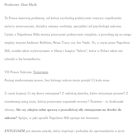
Producent: Złote Myśli
Te Prawa stanowią podstawę, od której wychodzą praktycznie wszyscy współcześni
mówcy motywacyjni, doradcy zmiany osobistej, specjaliści od psychologii sukcesu.
Cytaty z Napoleona Hilla można przeczytać praktycznie wszędzie, a powołują się na niego
między innymi Anthony Robbins, Brian Tracy czy Joe Vitale. To, o czym pisze Napoleon
Hill, zostało także wykorzystane w filmie i książce "Sekret", która w Polsce także nie
schodzi z list bestsellerów.
VII Prawo Sukcesu:
Entuzjazm
Poznaj niedoceniane prawo, bez którego sukces może przejść Ci koło nosa
Z czym kojarzy Ci się słowo entuzjazm? Z radością dziecka, które otrzymuje prezent? Z
roześmianą miną żony, której przynosisz wspaniałe nowiny? Świetnie – to doskonałe
obrazy
. Ale czy zdajesz sobie sprawę z prawdziwej siły entuzjazmu na drodze do
sukcesu?
Spójrz, w jaki sposób Napoleon Hill opisuje ten fenomen:
ENTUZJAZM
jest stanem umysłu, który inspiruje i pobudza do wprowadzenia w życie