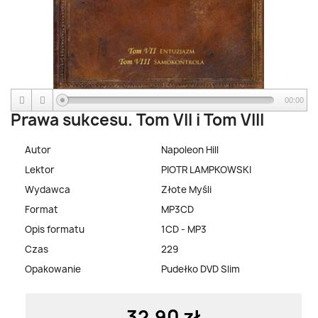
00:00
Prawa sukcesu. Tom VII i Tom VIII
Autor
Napoleon Hill
Lektor
PIOTR LAMPKOWSKI
Wydawca
Złote Myśli
Format
MP3CD
Opis formatu
1CD - MP3
Czas
229
Opakowanie
Pudełko DVD Slim
32,90 zł