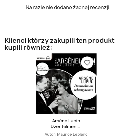
Na razie nie dodano żadnej recenzji.
Klienci którzy zakupili ten produkt
kupili również:
favorite_border
Arsène Lupin.
Dżentelmen...
Autor:
Maurice Leblanc