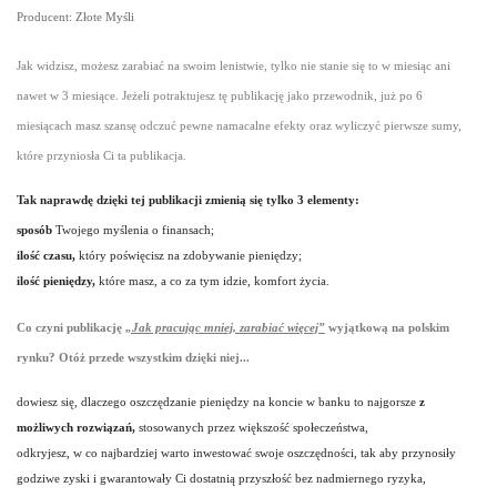
Producent: Złote Myśli
Jak widzisz, możesz zarabiać na swoim lenistwie, tylko nie stanie się to w miesiąc ani
nawet w 3 miesiące. Jeżeli potraktujesz tę publikację jako przewodnik, już po 6
miesiącach masz szansę odczuć pewne namacalne efekty oraz wyliczyć pierwsze sumy,
które przyniosła Ci ta publikacja.
Tak naprawdę dzięki tej publikacji zmienią się tylko 3 elementy:
sposób
Twojego myślenia o finansach;
ilość czasu,
który poświęcisz na zdobywanie pieniędzy;
ilość pieniędzy,
które masz, a co za tym idzie, komfort życia.
Co czyni publikację
„Jak pracując mniej, zarabiać więcej”
wyjątkową na polskim
rynku? Otóż przede wszystkim dzięki niej...
dowiesz się, dlaczego oszczędzanie pieniędzy na koncie w banku to najgorsze
z
możliwych rozwiązań,
stosowanych przez większość społeczeństwa,
odkryjesz, w co najbardziej warto inwestować swoje oszczędności, tak aby przynosiły
godziwe zyski i gwarantowały Ci dostatnią przyszłość bez nadmiernego ryzyka,