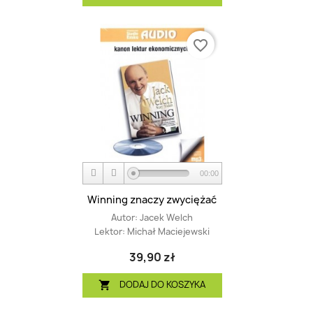
favorite_border
00:00
Winning znaczy zwyciężać
Autor:
Jacek Welch
Lektor:
Michał Maciejewski
39,90 zł
DODAJ DO KOSZYKA
