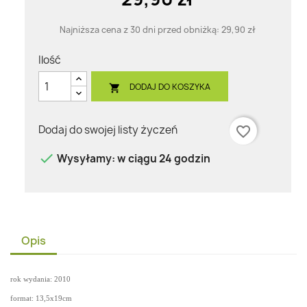
Najniższa cena z 30 dni przed obniżką:
29,90 zł
Ilość
DODAJ DO KOSZYKA

Dodaj do swojej listy życzeń
favorite_border

Wysyłamy: w ciągu 24 godzin
Opis
rok wydania: 2010
format: 13,5x19cm