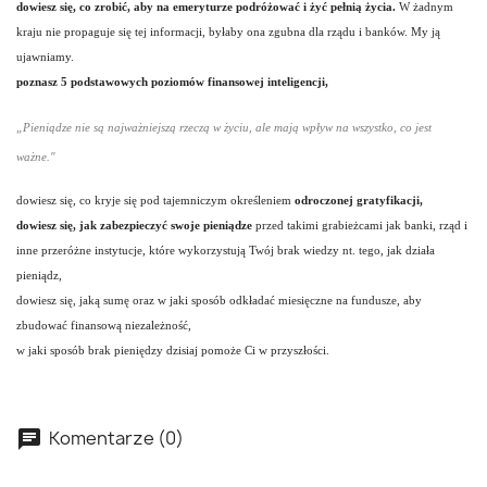
dowiesz się, co zrobić, aby na emeryturze podróżować i żyć pełnią życia.
W żadnym
kraju nie propaguje się tej informacji, byłaby ona zgubna dla rządu i banków. My ją
ujawniamy.
poznasz 5 podstawowych poziomów finansowej inteligencji,
„Pieniądze nie są najważniejszą rzeczą w życiu, ale mają wpływ na wszystko, co jest
ważne."
dowiesz się, co kryje się pod tajemniczym określeniem
odroczonej gratyfikacji,
dowiesz się, jak zabezpieczyć swoje pieniądze
przed takimi grabieżcami jak banki, rząd i
inne przeróżne instytucje, które wykorzystują Twój brak wiedzy nt. tego, jak działa
pieniądz,
dowiesz się, jaką sumę oraz w jaki sposób odkładać miesięczne na fundusze, aby
zbudować finansową niezależność,
w jaki sposób brak pieniędzy dzisiaj pomoże Ci w przyszłości.
Komentarze (0)