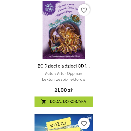
favorite_border
BG Dzieci dla dzieci CD 1...
Autor:
Artur Oppman
Lektor:
zespół lektorów
21,00 zł
DODAJ DO KOSZYKA

favorite_border