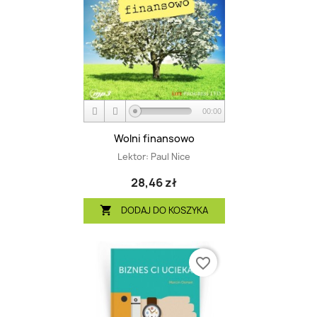
00:00
Wolni finansowo
Lektor:
Paul Nice
28,46 zł
DODAJ DO KOSZYKA

favorite_border