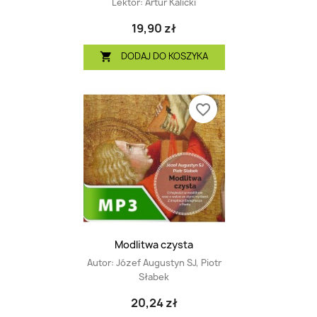
Lektor:
Artur Kalicki
19,90 zł
DODAJ DO KOSZYKA

favorite_border
Modlitwa czysta
Autor:
Józef Augustyn SJ, Piotr
Słabek
20,24 zł