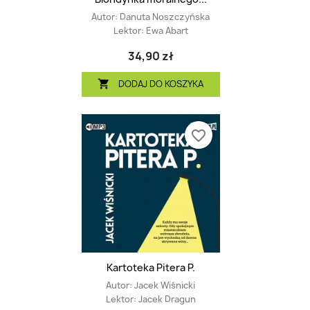
Autor:
Danuta Noszczyńska
Lektor:
Ewa Abart
34,90 zł
DODAJ DO KOSZYKA

favorite_border
Kartoteka Pitera P.
Autor:
Jacek Wiśnicki
Lektor:
Jacek Dragun