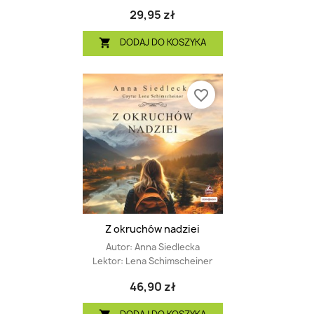
29,95 zł
DODAJ DO KOSZYKA

favorite_border
Z okruchów nadziei
Autor:
Anna Siedlecka
Lektor:
Lena Schimscheiner
46,90 zł