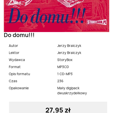
Do domu!!!
Autor
Jerzy Bralczyk
Lektor
Jerzy Bralczyk
Wydawca
StoryBox
Format
MP3CD
Opis formatu
1 CD-MP3
Czas
236
Opakowanie
Mały digipack
dwuskrzydełkowy
27,95 zł