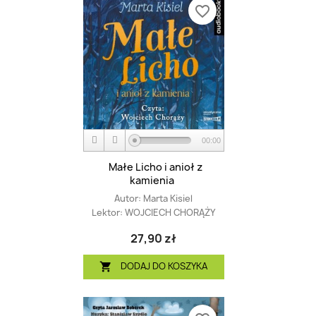
favorite_border
00:00
Małe Licho i anioł z
kamienia
Autor:
Marta Kisiel
Lektor:
WOJCIECH CHORĄŻY
27,90 zł
DODAJ DO KOSZYKA
