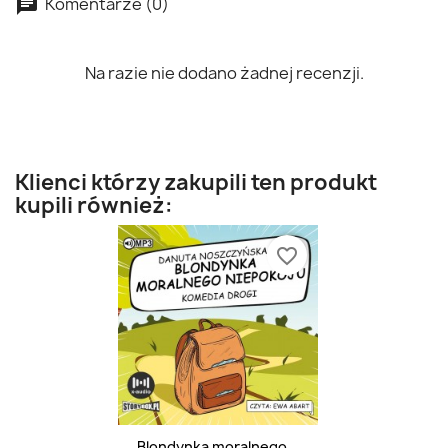
Komentarze (0)
Na razie nie dodano żadnej recenzji.
Klienci którzy zakupili ten produkt
kupili również:
favorite_border
Blondynka moralnego...