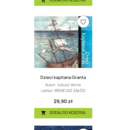
DODAJ DO KOSZYKA

favorite_border
Dzieci kapitana Granta
Autor:
Juliusz Verne
Lektor:
IRENEUSZ ZAŁÓG
29,90 zł
DODAJ DO KOSZYKA
