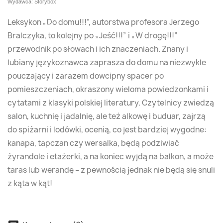
Wydawca: Storybox
Leksykon „Do domu!!!”, autorstwa profesora Jerzego
Bralczyka, to kolejny po „Jeść!!!” i „W drogę!!!”
przewodnik po słowach i ich znaczeniach. Znany i
lubiany językoznawca zaprasza do domu na niezwykle
pouczający i zarazem dowcipny spacer po
pomieszczeniach, okraszony wieloma powiedzonkami i
cytatami z klasyki polskiej literatury. Czytelnicy zwiedzą
salon, kuchnię i jadalnię, ale też alkowę i buduar, zajrzą
do spiżarni i lodówki, ocenią, co jest bardziej wygodne:
kanapa, tapczan czy wersalka, będą podziwiać
żyrandole i etażerki, a na koniec wyjdą na balkon, a może
taras lub werandę – z pewnością jednak nie będą się snuli
z kąta w kąt!