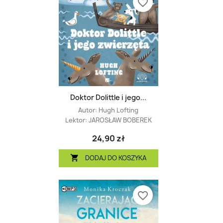
favorite_border
Doktor Dolittle i jego...
Autor:
Hugh Lofting
Lektor:
JAROSŁAW BOBEREK
24,90 zł
DODAJ DO KOSZYKA

favorite_border