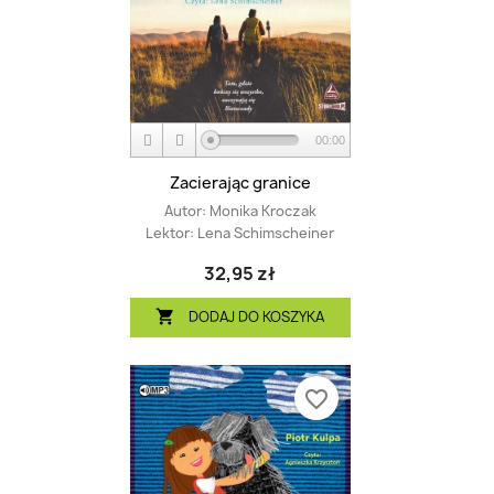
00:00
Zacierając granice
Autor:
Monika Kroczak
Lektor:
Lena Schimscheiner
32,95 zł
DODAJ DO KOSZYKA

favorite_border