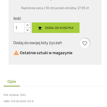
Najniższa cena z 30 dni przed obniżką:
27,95 zł
Ilość
DODAJ DO KOSZYKA

Dodaj do swojej listy życzeń
favorite_border

Ostatnie sztuki w magazynie
Opis
Rok wydania: 2021
ISBN: 978-83-8233-722-8