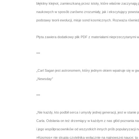
błękitny klejnot, zamieszkaną przez istoty, które właśnie zaczyna
naukowych w sposób zarówno zrozumiały, jak i ekscytujący powstała p
podstawy teorii ewolucji, misje sond kosmicznych. Rozważa równie
Płyta zawiera dodatkowy plik PDF z materiałami nieprzeczytanymi w
***
„Carl Sagan jest astronomem, który jednym okiem wpatruje się w gwi
„Newsday”
***
„Nie każdy, kto podbił serca i umysły jednej generacji, jest w sta
Carla. Odsłania on też drzemiący w każdym z nas głód poznania nasz
i jego współpracowników od wszystkich innych prób popularyzacji nau
»Kosmos« nie skupia czytelnika wyłącznie na najnowszej nauce; ta 