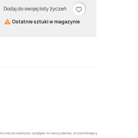
Dodaj do swojej listy życzeń
favorite_border

Ostatnie sztuki w magazynie
smicznej perspektywy spogląda na naszą planetę, przypominającą