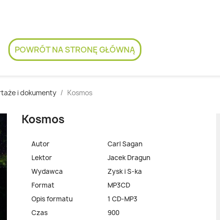
POWRÓT NA STRONĘ GŁÓWNĄ
taże i dokumenty
Kosmos
Kosmos
Autor
Carl Sagan
Lektor
Jacek Dragun
Wydawca
Zysk i S-ka
Format
MP3CD
Opis formatu
1 CD-MP3
Czas
900