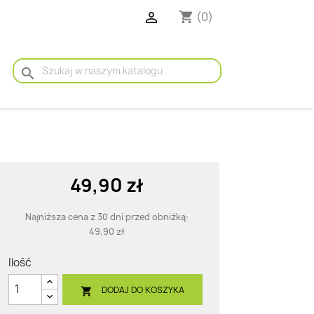

(0)
shopping_cart
search
49,90 zł
Najniższa cena z 30 dni przed obniżką:
49,90 zł
Ilość
DODAJ DO KOSZYKA
