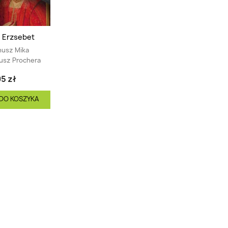
 Erzsebet
nusz Mika
usz Prochera
5 zł
DO KOSZYKA