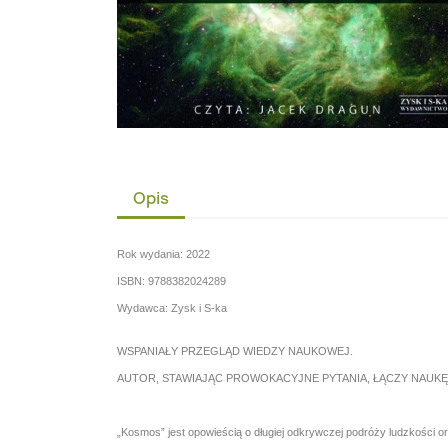
Opis
Rok wydania: 2022
ISBN: 9788382024289
Wydawca: Zysk i S-ka
WSPANIAŁY PRZEGLĄD WIEDZY NAUKOWEJ.
AUTOR, STAWIAJĄC PROWOKACYJNE PYTANIA, ŁĄCZY NAUKĘ 
„Kosmos” jest opowieścią o długiej odkrywczej podróży ludzkości 