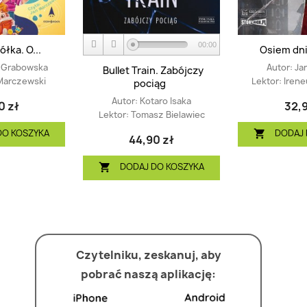
00:00
półka. O...
Osiem dni
 Grabowska
Autor:
Ja
Bullet Train. Zabójczy
Marczewski
Lektor:
Irene
pociąg
Autor:
Kotaro Isaka
0 zł
32,9
Lektor:
Tomasz Bielawiec
DO KOSZYKA
DODAJ 

44,90 zł
DODAJ DO KOSZYKA

Czytelniku, zeskanuj, aby
pobrać naszą aplikację: