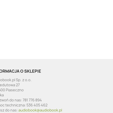
ORMACJA O SKLEPIE
obook.pl Sp. z o.o.
Redutowa 27
500 Piaseczno
ska
zwoń do nas:
781 776 894
oc techniczna:
536 405 462
isz do nas:
audiobook@audiobook.pl