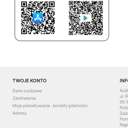
TWOJE KONTO
INF
Audi
Dane osobowe
ul. 
Zamówienia
05-
Moje pokwitowania - korekty płatności
Pol
Adresy
Zad
Pom
Nap