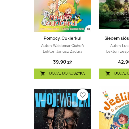
Pomocy, Cukierku!
Siedem sióst
Autor:
Waldemar Cichoń
Autor:
Luc
Lektor:
Janusz Zadura
Lektor:
zesp
39,90 zł
42,9
DODAJ DO KOSZYKA
DODAJ 


favorite_border