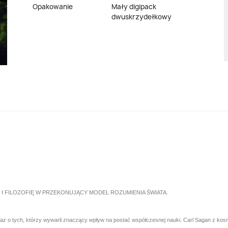
Opakowanie
Mały digipack
dwuskrzydełkowy
I FILOZOFIĘ W PRZEKONUJĄCY MODEL ROZUMIENIA ŚWIATA.
oraz o tych, którzy wywarli znaczący wpływ na postać współczesnej nauki. Carl Sagan z ko