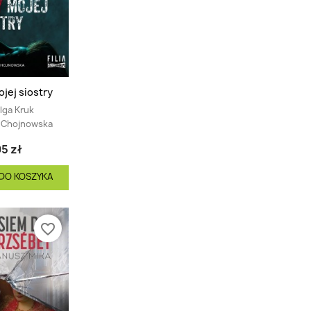
jej siostry
lga Kruk
a Chojnowska
5 zł
DO KOSZYKA
favorite_border