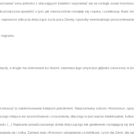
ją poznawać sens jedności z otaczającym światem i wyprawiać się na rozległy ocean kosmosu
rzejrzysta opowieść o tym, jak równocześnie rozwijały się i nauka, i cywilizacja. Autor oma
ż najnowsze odkrycia dotyczące życia poza Ziemią i sposoby ewentualnego porozumiewania s
 nagraniu.
azdy, a drugie ma skierowane ku historii, natomiast jego umysł jest głęboko zanurzony w p
nie przekazać to zainteresowanie kolejnym pokoleniom. Nieprzerwany sukces »Kosmosu«, opus 
ego miejsca we wszechświecie i zrozumienia, dlaczego to jest ważne intelektualnie, kultur
ki. (...) Napisanie ponadczasowego dzieła dotyczącego tak gwałtownie rozwijającej się dzied
pojawia się i znika. Zamiast tego »Kosmos« uświadamia czytelnikowi, czym dla Ziemi, dla n