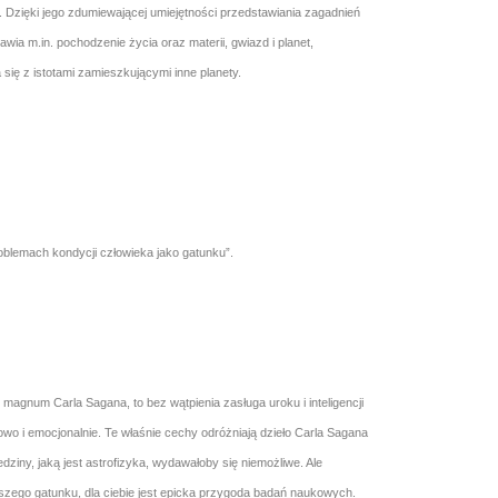
. Dzięki jego zdumiewającej umiejętności przedstawiania zagadnień
wia m.in. pochodzenie życia oraz materii, gwiazd i planet,
ię z istotami zamieszkującymi inne planety.
roblemach kondycji człowieka jako gatunku”.
magnum Carla Sagana, to bez wątpienia zasługa uroku i inteligencji
owo i emocjonalnie. Te właśnie cechy odróżniają dzieło Carla Sagana
ziny, jaką jest astrofizyka, wydawałoby się niemożliwe. Ale
aszego gatunku, dla ciebie jest epicka przygoda badań naukowych.