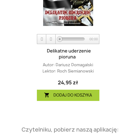
00:00
Delikatne uderzenie
pioruna
Autor:
Dariusz Domagalski
Lektor:
Roch Siemianowski
24,95 zł
DODAJ DO KOSZYKA

Czytelniku, pobierz naszą aplikację: