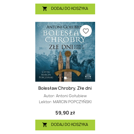
DODAJ DO KOSZYKA

favorite_border
Bolesław Chrobry. Złe dni
Autor:
Antoni Gołubiew
Lektor:
MARCIN POPCZYŃSKI
59,90 zł
DODAJ DO KOSZYKA
