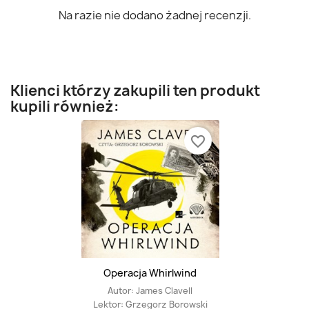
Na razie nie dodano żadnej recenzji.
Klienci którzy zakupili ten produkt
kupili również:
favorite_border
Operacja Whirlwind
Autor:
James Clavell
Lektor:
Grzegorz Borowski