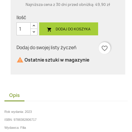
Najniższa cena z 30 dni przed obniżką:
49,90 zł
Ilość
DODAJ DO KOSZYKA

Dodaj do swojej listy życzeń
favorite_border

Ostatnie sztuki w magazynie
Opis
Rok wydania: 2023
ISBN: 9788382806717
Wydawca: Filia