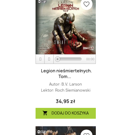
favorite_border
00:00
Legion nieśmiertelnych.
Tom...
Autor:
B.V. Larson
Lektor:
Roch Siemianowski
34,95 zł
DODAJ DO KOSZYKA
