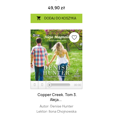
49,90 zł
DODAJ DO KOSZYKA

favorite_border
00:00
Copper Creek. Tom 3.
Aleja...
Autor:
Denise Hunter
Lektor:
Ilona Chojnowska