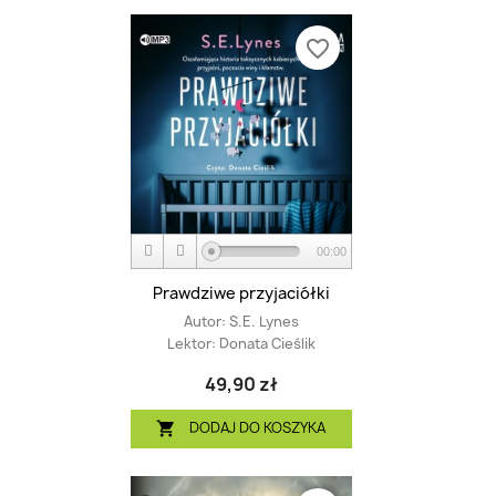
favorite_border
00:00
Prawdziwe przyjaciółki
Autor:
S.E. Lynes
Lektor:
Donata Cieślik
49,90 zł
DODAJ DO KOSZYKA
