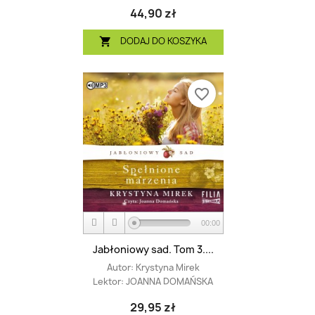
44,90 zł
DODAJ DO KOSZYKA

favorite_border
00:00
Jabłoniowy sad. Tom 3....
Autor:
Krystyna Mirek
Lektor:
JOANNA DOMAŃSKA
29,95 zł