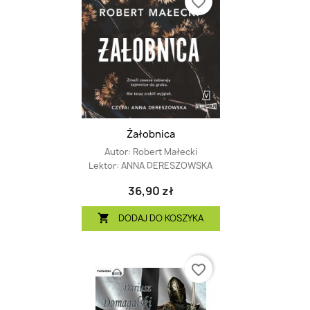
favorite_border
Żałobnica
Autor:
Robert Małecki
Lektor:
ANNA DERESZOWSKA
36,90 zł
DODAJ DO KOSZYKA

favorite_border