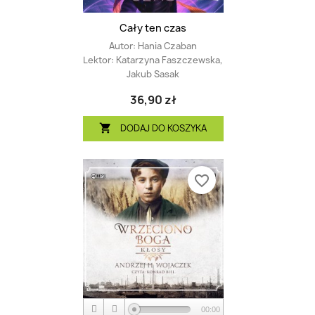
Cały ten czas
Autor:
Hania Czaban
Lektor:
Katarzyna Faszczewska,
Jakub Sasak
36,90 zł
DODAJ DO KOSZYKA

favorite_border
00:00