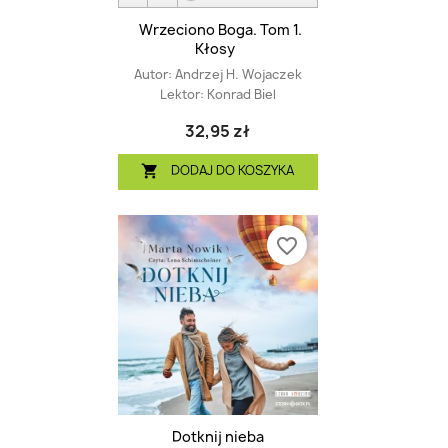
Wrzeciono Boga. Tom 1.
Kłosy
Autor:
Andrzej H. Wojaczek
Lektor:
Konrad Biel
32,95 zł
DODAJ DO KOSZYKA

favorite_border
Dotknij nieba