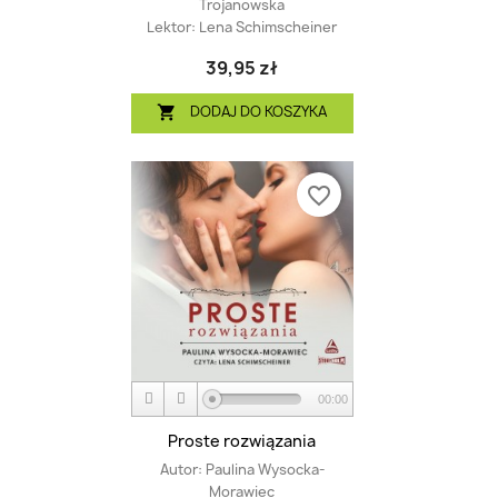
Trojanowska
Lektor:
Lena Schimscheiner
39,95 zł
DODAJ DO KOSZYKA

favorite_border
00:00
Proste rozwiązania
Autor:
Paulina Wysocka-
Morawiec