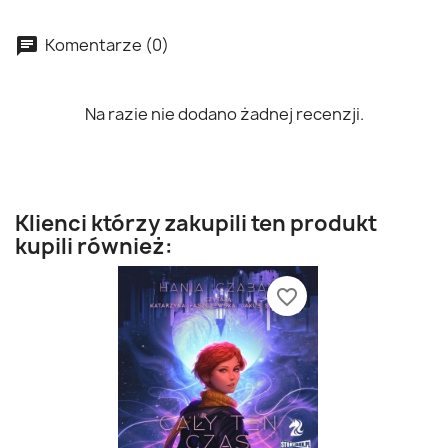
Komentarze (0)
Na razie nie dodano żadnej recenzji.
Klienci którzy zakupili ten produkt
kupili również:
favorite_border