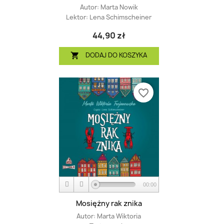
Autor:
Marta Nowik
Lektor:
Lena Schimscheiner
44,90 zł
DODAJ DO KOSZYKA

favorite_border
00:00
Mosiężny rak znika
Autor:
Marta Wiktoria