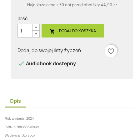
Najniższa cena z 30 dni przed obniżką:
44,90 zł
Ilość
DODAJ DO KOSZYKA

Dodaj do swojej listy życzeń
favorite_border

Audiobook dostępny
Opis
Rok wydania: 2024
ISBN: 9788383346939
Wydawca: Storybox