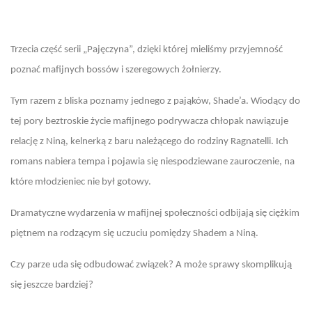
Trzecia część serii „Pajęczyna”, dzięki której mieliśmy przyjemność
poznać mafijnych bossów i szeregowych żołnierzy.
Tym razem z bliska poznamy jednego z pająków, Shade’a. Wiodący do
tej pory beztroskie życie mafijnego podrywacza chłopak nawiązuje
relację z Niną, kelnerką z baru należącego do rodziny Ragnatelli. Ich
romans nabiera tempa i pojawia się niespodziewane zauroczenie, na
które młodzieniec nie był gotowy.
Dramatyczne wydarzenia w mafijnej społeczności odbijają się ciężkim
piętnem na rodzącym się uczuciu pomiędzy Shadem a Niną.
Czy parze uda się odbudować związek? A może sprawy skomplikują
się jeszcze bardziej?