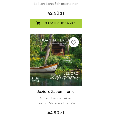
Lektor:
Lena Schimscheiner
42,90 zł
DODAJ DO KOSZYKA

favorite_border
Jezioro Zapomnienie
Autor:
Joanna Tekieli
Lektor:
Mateusz Drozda
44,90 zł