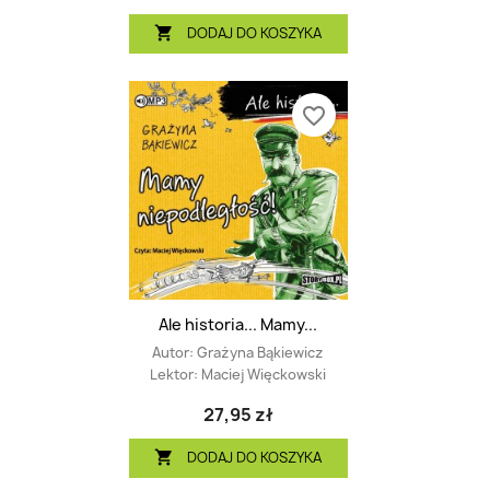
DODAJ DO KOSZYKA

favorite_border
Ale historia... Mamy...
Autor:
Grażyna Bąkiewicz
Lektor:
Maciej Więckowski
27,95 zł
DODAJ DO KOSZYKA
