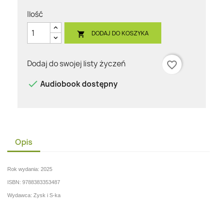
Ilość
DODAJ DO KOSZYKA

Dodaj do swojej listy życzeń
favorite_border

Audiobook dostępny
Opis
Rok wydania: 2025
ISBN: 9788383353487
Wydawca: Zysk i S-ka