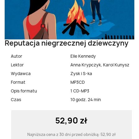
Reputacja niegrzecznej dziewczyny
Autor
Elle Kennedy
Lektor
Anna Krypczyk, Karol Kunysz
Wydawca
Zysk i S-ka
Format
MP3CD
Opis formatu
1 CD-MP3
Czas
10 godz. 24 min
52,90 zł
Najniższa cena z 30 dni przed obniżką:
52,90 zł