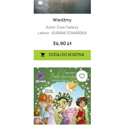
Wiedźmy
Autor:
Ewa Cielesz
Lektor:
JOANNA DOMAŃSKA
34,90 zł
DODAJ DO KOSZYKA

favorite_border