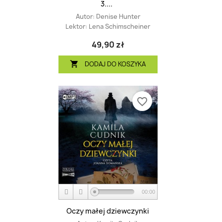
3....
Autor:
Denise Hunter
Lektor:
Lena Schimscheiner
49,90 zł
DODAJ DO KOSZYKA

favorite_border
00:00
Oczy małej dziewczynki