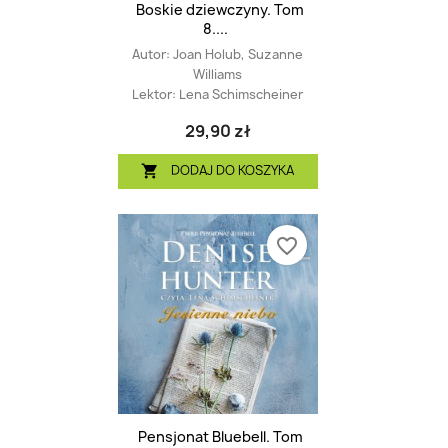
Boskie dziewczyny. Tom
8....
Autor:
Joan Holub, Suzanne
Williams
Lektor:
Lena Schimscheiner
29,90 zł
DODAJ DO KOSZYKA

favorite_border
Pensjonat Bluebell. Tom