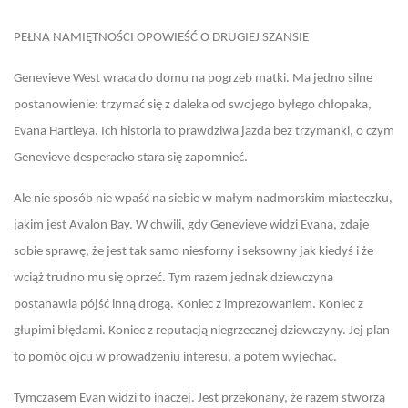
PEŁNA NAMIĘTNOŚCI OPOWIEŚĆ O DRUGIEJ SZANSIE
Genevieve West wraca do domu na pogrzeb matki. Ma jedno silne
postanowienie: trzymać się z daleka od swojego byłego chłopaka,
Evana Hartleya. Ich historia to prawdziwa jazda bez trzymanki, o czym
Genevieve desperacko stara się zapomnieć.
Ale nie sposób nie wpaść na siebie w małym nadmorskim miasteczku,
jakim jest Avalon Bay. W chwili, gdy Genevieve widzi Evana, zdaje
sobie sprawę, że jest tak samo niesforny i seksowny jak kiedyś i że
wciąż trudno mu się oprzeć. Tym razem jednak dziewczyna
postanawia pójść inną drogą. Koniec z imprezowaniem. Koniec z
głupimi błędami. Koniec z reputacją niegrzecznej dziewczyny. Jej plan
to pomóc ojcu w prowadzeniu interesu, a potem wyjechać.
Tymczasem Evan widzi to inaczej. Jest przekonany, że razem stworzą