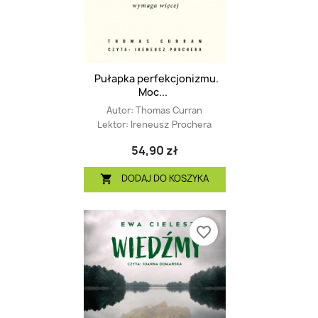
Pułapka perfekcjonizmu.
Moc...
Autor:
Thomas Curran
Lektor:
Ireneusz Prochera
54,90 zł
DODAJ DO KOSZYKA

favorite_border