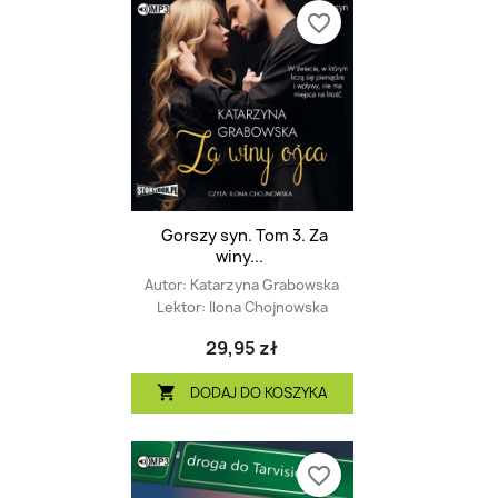
favorite_border
Gorszy syn. Tom 3. Za
winy...
Autor:
Katarzyna Grabowska
Lektor:
Ilona Chojnowska
29,95 zł
DODAJ DO KOSZYKA

favorite_border