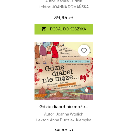
Autor:
Kamila Cudnik
Lektor:
JOANNA DOMAŃSKA
39,95 zł
DODAJ DO KOSZYKA

favorite_border
Gdzie diabeł nie może…
Autor:
Joanna Wtulich
Lektor:
Anna Dudziak-Klempka
46,90 zł