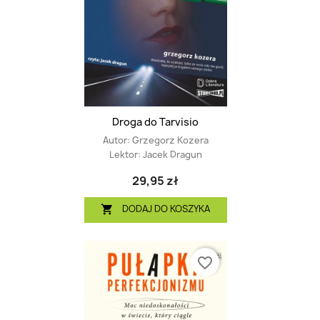
Droga do Tarvisio
Autor:
Grzegorz Kozera
Lektor:
Jacek Dragun
29,95 zł
DODAJ DO KOSZYKA

favorite_border