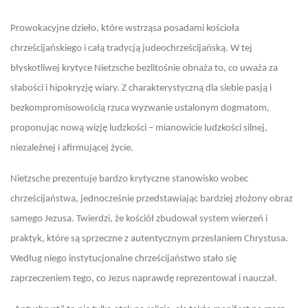
Prowokacyjne dzieło, które wstrząsa posadami kościoła
chrześcijańskiego i całą tradycją judeochrześcijańską. W tej
błyskotliwej krytyce Nietzsche bezlitośnie obnaża to, co uważa za
słabości i hipokryzję wiary. Z charakterystyczną dla siebie pasją i
bezkompromisowością rzuca wyzwanie ustalonym dogmatom,
proponując nową wizję ludzkości – mianowicie ludzkości silnej,
niezależnej i afirmującej życie.
Nietzsche prezentuje bardzo krytyczne stanowisko wobec
chrześcijaństwa, jednocześnie przedstawiając bardziej złożony obraz
samego Jezusa. Twierdzi, że kościół zbudował system wierzeń i
praktyk, które są sprzeczne z autentycznym przesłaniem Chrystusa.
Według niego instytucjonalne chrześcijaństwo stało się
zaprzeczeniem tego, co Jezus naprawdę reprezentował i nauczał.