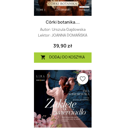
Córki botanika....
Autor:
Urszula Gajdowska
Lektor:
JOANNA DOMAŃSKA
39,90 zł
DODAJ DO KOSZYKA

favorite_border