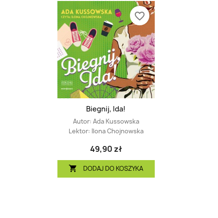
favorite_border
Biegnij, Ida!
Autor:
Ada Kussowska
Lektor:
Ilona Chojnowska
49,90 zł
DODAJ DO KOSZYKA
