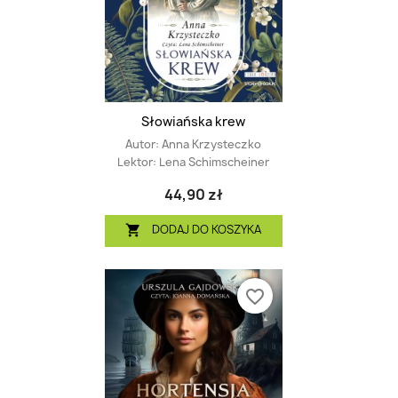
Słowiańska krew
Autor:
Anna Krzysteczko
Lektor:
Lena Schimscheiner
44,90 zł
DODAJ DO KOSZYKA

favorite_border