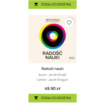
DODAJ DO KOSZYKA

favorite_border
Radość nauki
Autor:
Jim Al-Khalili
Lektor:
Jacek Dragun
49,90 zł
DODAJ DO KOSZYKA
