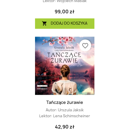
Lektor:
Wojciech Masiak
99,00 zł
DODAJ DO KOSZYKA

favorite_border
Tańczące żurawie
Autor:
Urszula Jaksik
Lektor:
Lena Schimscheiner
42,90 zł