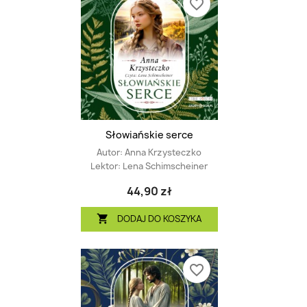
favorite_border
Słowiańskie serce
Autor:
Anna Krzysteczko
Lektor:
Lena Schimscheiner
44,90 zł
DODAJ DO KOSZYKA

favorite_border