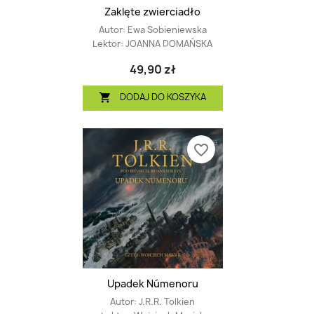
Zaklęte zwierciadło
Autor:
Ewa Sobieniewska
Lektor:
JOANNA DOMAŃSKA
49,90 zł
DODAJ DO KOSZYKA

favorite_border
Upadek Númenoru
Autor:
J.R.R. Tolkien