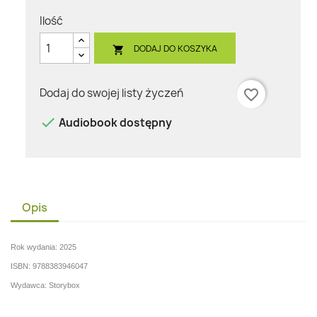
Ilość
DODAJ DO KOSZYKA

Dodaj do swojej listy życzeń
favorite_border

Audiobook dostępny
Opis
Rok wydania: 2025
ISBN: 9788383946047
Wydawca: Storybox