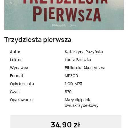
Trzydziesta pierwsza
Autor
Katarzyna Puzyńska
Lektor
Laura Breszka
Wydawca
Biblioteka Akustyczna
Format
MP3CD
Opis formatu
1 CD-MP3
Czas
570
Opakowanie
Mały digipack
dwuskrzydełkowy
34,90 zł