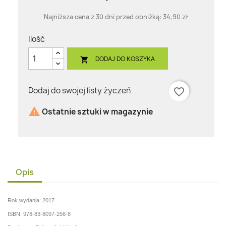
Najniższa cena z 30 dni przed obniżką:
34,90 zł
Ilość
DODAJ DO KOSZYKA

Dodaj do swojej listy życzeń
favorite_border

Ostatnie sztuki w magazynie
Opis
Rok wydania: 2017
ISBN: 978-83-8097-256-8