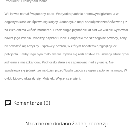
Producent: Prószyński Media
W Lipowie nastał świąteczny czas. Wszystko pachnie sosnowym igliwiem, a w
ceglanym kościele śpiewa się kolędy. Jedno tylko mąci spokój mieszkańców wsi: już
za kilka dni ma wrócić morderca. Przez długie piętnaście lat nikt we wsi nie wymawiał
nawet jego imienia. Młodszy aspirant Daniel Podgórski ma szczególne powody, żeby
nienawidzić mężczyzny - sprawcy pożaru, w którym bohaterską zginął ojciec
policjanta. Jakby tego było mało, we wsi zjawia się rodzeństwo ze Szwecji, które grozi
jednemu z mieszkańców. Podgórski stara się zapanować nad sytuacją. Nie
spodziewa się jednak, że na dzień przed Wigilią zabójczy ogień zapłonie na nowo. W
cyklu Lipowo ukazały się: Motylek, Więcej czerwieni.
Komentarze (0)
Na razie nie dodano żadnej recenzji.