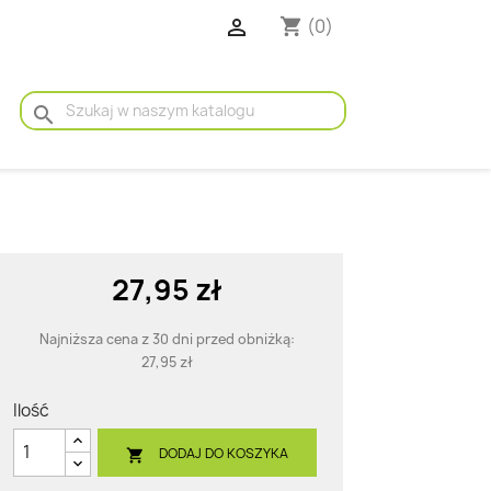

(0)
shopping_cart
search
27,95 zł
Najniższa cena z 30 dni przed obniżką:
27,95 zł
Ilość
DODAJ DO KOSZYKA
