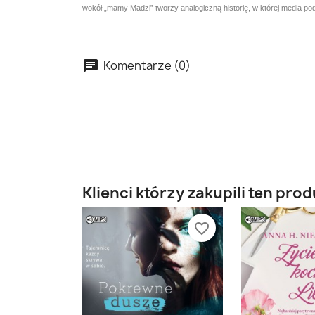
wokół „mamy Madzi” tworzy analogiczną historię, w której media pod
Komentarze (0)
Klienci którzy zakupili ten prod
favorite_border