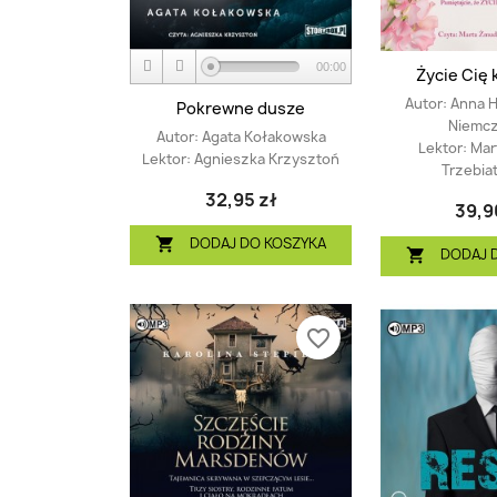
00:00
Życie Cię k
Autor:
Anna H
Pokrewne dusze
Niemc
Autor:
Agata Kołakowska
Lektor:
Mar
Lektor:
Agnieszka Krzysztoń
Trzebia
32,95 zł
39,9
DODAJ DO KOSZYKA

DODAJ 

favorite_border