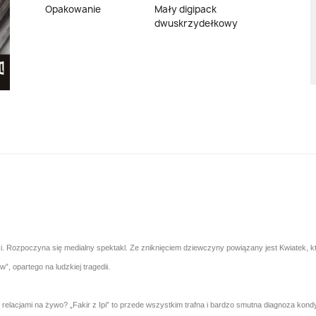
Opakowanie
Mały digipack
dwuskrzydełkowy
. Rozpoczyna się medialny spektakl. Ze zniknięciem dziewczyny powiązany jest Kwiatek, kt
”, opartego na ludzkiej tragedii.
elacjami na żywo? „Fakir z Ipi” to przede wszystkim trafna i bardzo smutna diagnoza kond