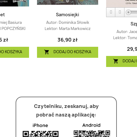
et
Samosiejki
miej Basiura
Autor:
Dominika Słowik
Szp
 POPCZYŃSKI
Lektor:
Marta Markowicz
Autor:
Jace
Lektor:
Toma
5 zł
36,90 zł
29,9
DO KOSZYKA
DODAJ DO KOSZYKA

DODAJ 

Czytelniku, zeskanuj, aby
pobrać naszą aplikację: