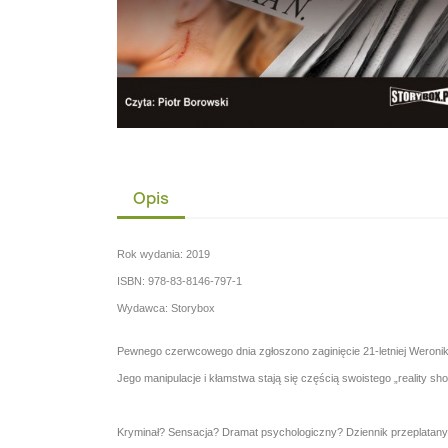
Opis
Rok wydania: 2019
ISBN: 978-83-8146-797-1
Wydawca: Storybox
Pewnego czerwcowego dnia zgłoszono zaginięcie 21-letniej Weroniki
Jego manipulacje i kłamstwa stają się częścią swoistego „reality show
Kryminał? Sensacja? Dramat psychologiczny? Dziennik przeplatany r