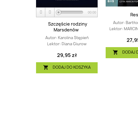
00:00
Res
Autor:
Bartło
Szczęście rodziny
Lektor:
MARCIN
Marsdenów
Autor:
Karolina Stępień
27,9
Lektor:
Diana Giurow
DODAJ 

29,95 zł
DODAJ DO KOSZYKA
