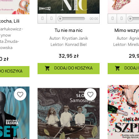
00:00
ocha, Lili
arłukowicz-
Tu nie ma nic
Mimo wszys
zynow
Autor:
Krystian Janik
Autor:
Agni
ta Żmuda-
Lektor:
Konrad Biel
Lektor:
Mirel
towska
32,95 zł
29,9
0 zł
DODAJ DO KOSZYKA
DODAJ 


DO KOSZYKA
favorite_border
favorite_border