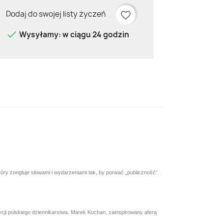
Dodaj do swojej listy życzeń
favorite_border

Wysyłamy: w ciągu 24 godzin
óry żongluje słowami i wydarzeniami tak, by porwać „publiczność”.
ycji polskiego dziennikarstwa. Marek Kochan, zainspirowany aferą