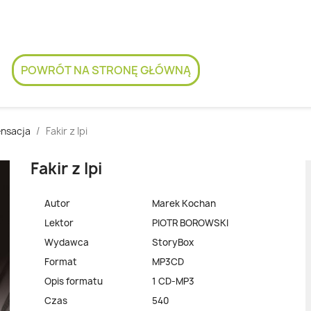
POWRÓT NA STRONĘ GŁÓWNĄ
nsacja
Fakir z Ipi
Fakir z Ipi
Autor
Marek Kochan
Lektor
PIOTR BOROWSKI
Wydawca
StoryBox
Format
MP3CD
Opis formatu
1 CD-MP3
Czas
540