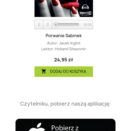
00:00
Porwanie Sabinek
Autor:
Jacek Inglot
Lektor:
Holland Sławomir
24,95 zł
DODAJ DO KOSZYKA

Czytelniku, pobierz naszą aplikację: