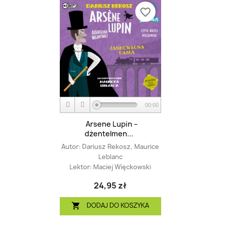
favorite_border
00:00
Arsene Lupin –
dżentelmen...
Autor:
Dariusz Rekosz, Maurice
Leblanc
Lektor:
Maciej Więckowski
24,95 zł
DODAJ DO KOSZYKA
