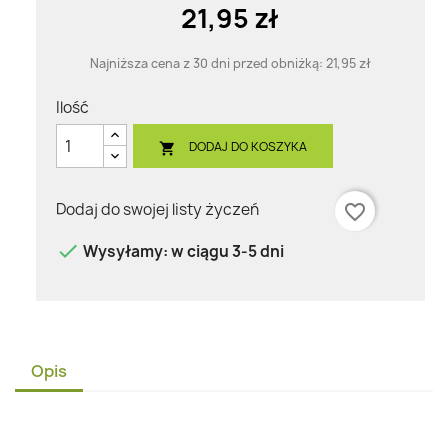
21,95 zł
Najniższa cena z 30 dni przed obniżką:
21,95 zł
Ilość
DODAJ DO KOSZYKA

Dodaj do swojej listy życzeń
favorite_border

Wysyłamy: w ciągu 3-5 dni
Opis