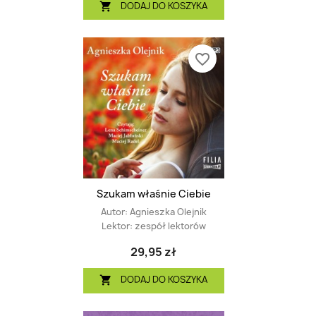
DODAJ DO KOSZYKA

favorite_border
Szukam właśnie Ciebie
Autor:
Agnieszka Olejnik
Lektor:
zespół lektorów
29,95 zł
DODAJ DO KOSZYKA
