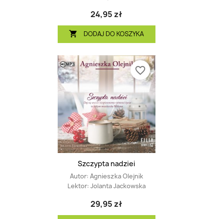
24,95 zł
DODAJ DO KOSZYKA

favorite_border
Szczypta nadziei
Autor:
Agnieszka Olejnik
Lektor:
Jolanta Jackowska
29,95 zł