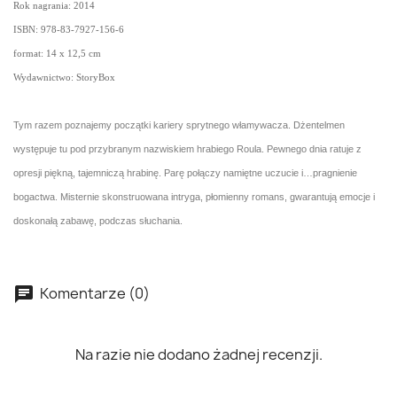
Rok nagrania: 2014
ISBN:
978-83-7927-156-6
format:
14 x 12,5 cm
Wydawnictwo: StoryBox
Tym razem poznajemy początki kariery sprytnego włamywacza. Dżentelmen
występuje tu pod przybranym nazwiskiem hrabiego Roula. Pewnego dnia ratuje z
opresji piękną, tajemniczą hrabinę. Parę połączy namiętne uczucie i…pragnienie
bogactwa. Misternie skonstruowana intryga, płomienny romans, gwarantują emocje i
doskonałą zabawę, podczas słuchania.
Komentarze (0)
Na razie nie dodano żadnej recenzji.