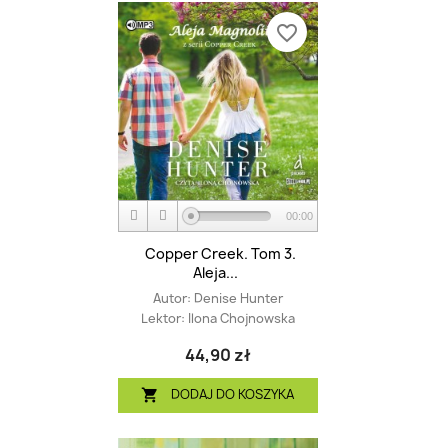
favorite_border
00:00
Copper Creek. Tom 3.
Aleja...
Autor:
Denise Hunter
Lektor:
Ilona Chojnowska
44,90 zł
DODAJ DO KOSZYKA
