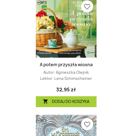
favorite_border
A potem przyszła wiosna
Autor:
Agnieszka Olejnik
Lektor:
Lena Schimscheiner
32,95 zł
DODAJ DO KOSZYKA

favorite_border