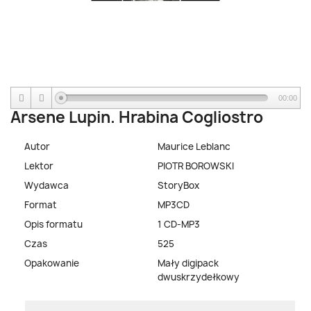
00:00
Arsene Lupin. Hrabina Cogliostro
Autor
Maurice Leblanc
Lektor
PIOTR BOROWSKI
Wydawca
StoryBox
Format
MP3CD
Opis formatu
1 CD-MP3
Czas
525
Opakowanie
Mały digipack
dwuskrzydełkowy