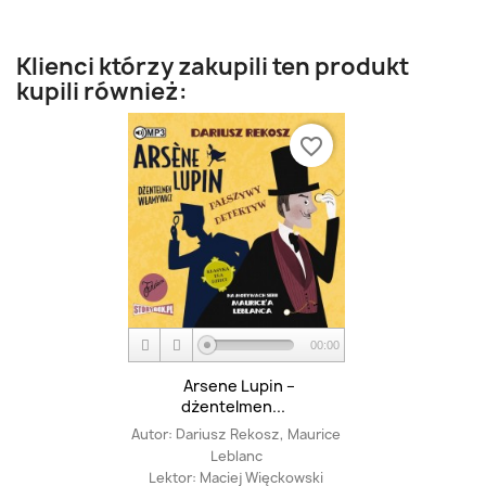
Klienci którzy zakupili ten produkt
kupili również:
favorite_border
00:00
Arsene Lupin –
dżentelmen...
Autor:
Dariusz Rekosz, Maurice
Leblanc
Lektor:
Maciej Więckowski