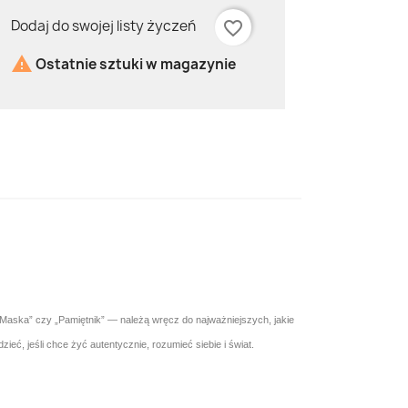
Dodaj do swojej listy życzeń
favorite_border

Ostatnie sztuki w magazynie
„Maska” czy „Pamiętnik” — należą wręcz do najważniejszych, jakie
ć, jeśli chce żyć autentycznie, rozumieć siebie i świat.