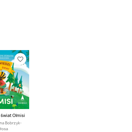
favorite_border
świat Olmisi
na Bobrzyk-
łosa