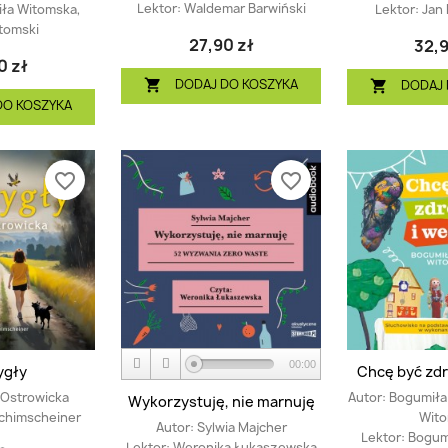
Lektor:
Waldemar Barwiński
ła Witomska,
Lektor:
Jan
itomski
27,90 zł
32,9
0 zł
DODAJ DO KOSZYKA

DODAJ 

DO KOSZYKA
favorite_border
favorite_border
00:00
ygły
Chcę być zdr
 Ostrowicka
Autor:
Bogumiła 
Wykorzystuję, nie marnuję
chimscheiner
Wito
Autor:
Sylwia Majcher
Lektor:
Bogum
Lektor:
Weronika Łukaszewska