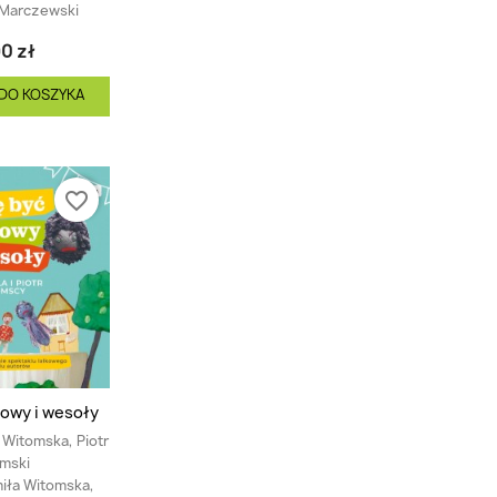
 Marczewski
0 zł
DO KOSZYKA
favorite_border
owy i wesoły
Witomska, Piotr
mski
iła Witomska,