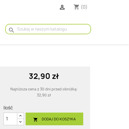

(0)
shopping_cart
search
32,90 zł
Najniższa cena z 30 dni przed obniżką:
32,90 zł
Ilość
DODAJ DO KOSZYKA
