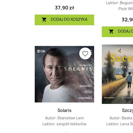
Lektor:
Bogumi
37,90 zł
Piotr W
32,9
DODAJ DO KOSZYKA

DODAJ 

favorite_border
(1)
Solaris
Szcz
Autor:
Stanisław Lem
Autor:
Beata
Lektor:
zespół lektorów
Lektor:
Lena S