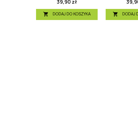
39,90 zł
39,9
DODAJ DO KOSZYKA
DODAJ 

