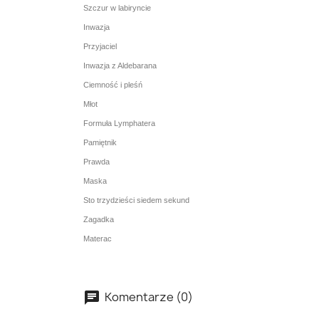
Szczur w labiryncie
Inwazja
Przyjaciel
Inwazja z Aldebarana
Ciemność i pleśń
Młot
Formuła Lymphatera
Pamiętnik
Prawda
Maska
Sto trzydzieści siedem sekund
Zagadka
Materac
Komentarze (0)