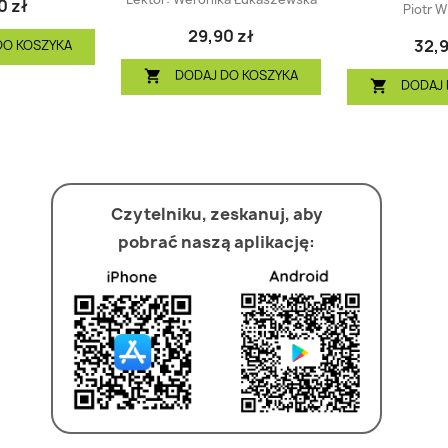
0 zł
Piotr W
29,90 zł
32,9
DO KOSZYKA
DODAJ DO KOSZYKA

DODAJ 

Czytelniku, zeskanuj, aby
pobrać naszą aplikację: