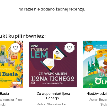
Na razie nie dodano żadnej recenzji.
ukt kupili również:
favorite_border
favorite_border
 Basia
Ze wspomnień Ijona
Niedźwiedzi 
Tichego
Witomska, Piotr
Autor:
Boże
Autor:
Stanisław Lem
mski
Stok