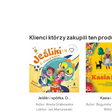
Klienci którzy zakupili ten prod
favorite_border
Jeśliki i spółka. O...
Kasia i
Autor:
Aneta Grabowska
Autor:
Bogumiła 
Lektor:
Jan Marczewski
Wito