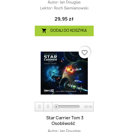
Autor:
Ian Douglas
Lektor:
Roch Siemianowski
29,95 zł
DODAJ DO KOSZYKA

favorite_border
00:00
Star Carrier Tom 3
Osobliwość
Autor:
Ian Douglas