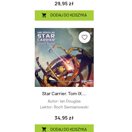
29,95 zł
DODAJ DO KOSZYKA

favorite_border
Star Carrier. Tom IX....
Autor:
Ian Douglas
Lektor:
Roch Siemianowski
34,95 zł
DODAJ DO KOSZYKA
