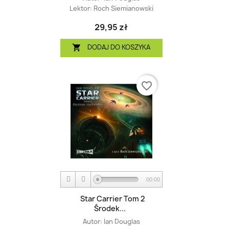
Lektor:
Roch Siemianowski
29,95 zł
DODAJ DO KOSZYKA

favorite_border
00:00
Star Carrier Tom 2
Środek...
Autor:
Ian Douglas