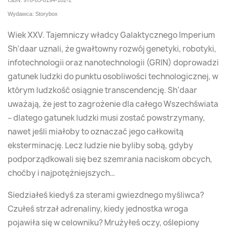
ISBN: 978-83-8194-182-2
Wydawca: Storybox
Wiek XXV. Tajemniczy władcy Galaktycznego Imperium
Sh’daar uznali, że gwałtowny rozwój genetyki, robotyki,
infotechnologii oraz nanotechnologii (GRIN) doprowadzi
gatunek ludzki do punktu osobliwości technologicznej, w
którym ludzkość osiągnie transcendencję. Sh’daar
uważają, że jest to zagrożenie dla całego Wszechświata
– dlatego gatunek ludzki musi zostać powstrzymany,
nawet jeśli miałoby to oznaczać jego całkowitą
eksterminację. Lecz ludzie nie byliby sobą, gdyby
podporządkowali się bez szemrania naciskom obcych,
choćby i najpotężniejszych…
Siedziałeś kiedyś za sterami gwiezdnego myśliwca?
Czułeś strzał adrenaliny, kiedy jednostka wroga
pojawiła się w celowniku? Mrużyłeś oczy, oślepiony