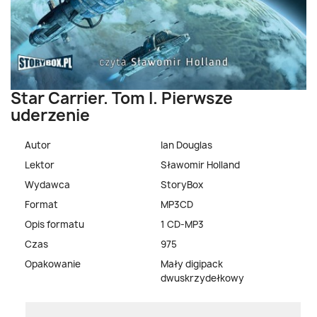
Star Carrier. Tom I. Pierwsze
uderzenie
Autor
Ian Douglas
Lektor
Sławomir Holland
Wydawca
StoryBox
Format
MP3CD
Opis formatu
1 CD-MP3
Czas
975
Opakowanie
Mały digipack
dwuskrzydełkowy