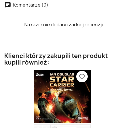
Komentarze (0)
Na razie nie dodano żadnej recenzji.
Klienci którzy zakupili ten produkt
kupili również:
favorite_border