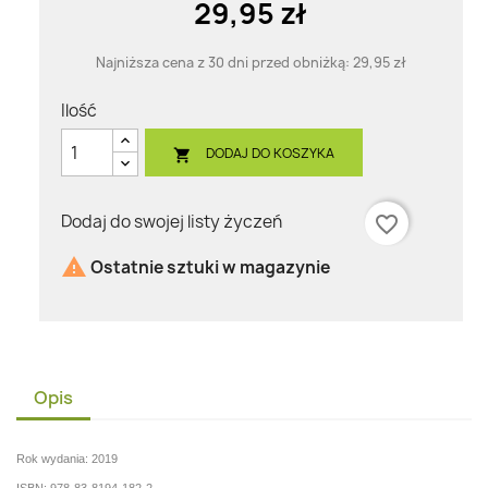
29,95 zł
Najniższa cena z 30 dni przed obniżką:
29,95 zł
Ilość
DODAJ DO KOSZYKA

Dodaj do swojej listy życzeń
favorite_border

Ostatnie sztuki w magazynie
Opis
Rok wydania: 2019