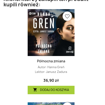
kupili również:
favorite_border
Północna zmiana
Autor:
Hanna Greń
Lektor:
Janusz Zadura
36,90 zł
DODAJ DO KOSZYKA
