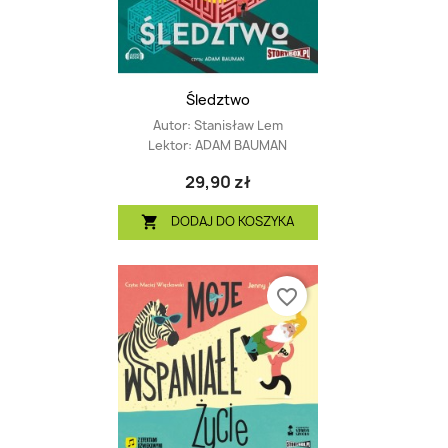
Śledztwo
Autor:
Stanisław Lem
Lektor:
ADAM BAUMAN
29,90 zł
DODAJ DO KOSZYKA

favorite_border