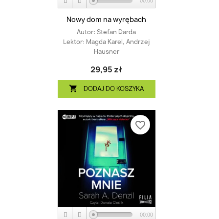
00:00
Nowy dom na wyrębach
Autor:
Stefan Darda
Lektor:
Magda Karel, Andrzej
Hausner
29,95 zł
DODAJ DO KOSZYKA

favorite_border
00:00