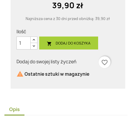
39,90 zł
Najniższa cena z 30 dni przed obniżką:
39,90 zł
Ilość
DODAJ DO KOSZYKA

Dodaj do swojej listy życzeń
favorite_border

Ostatnie sztuki w magazynie
Opis