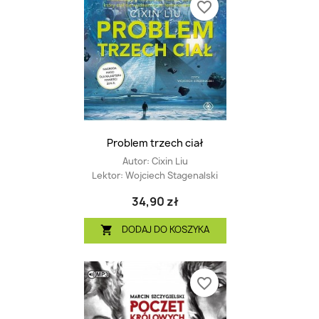
favorite_border
Problem trzech ciał
Autor:
Cixin Liu
Lektor:
Wojciech Stagenalski
34,90 zł
DODAJ DO KOSZYKA

favorite_border