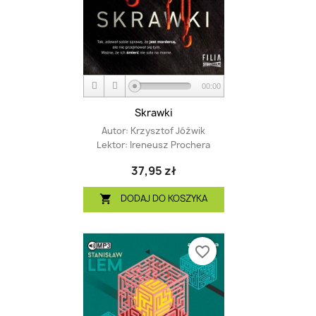
00:00
Skrawki
Autor:
Krzysztof Jóźwik
Lektor:
Ireneusz Prochera
37,95 zł
DODAJ DO KOSZYKA

favorite_border