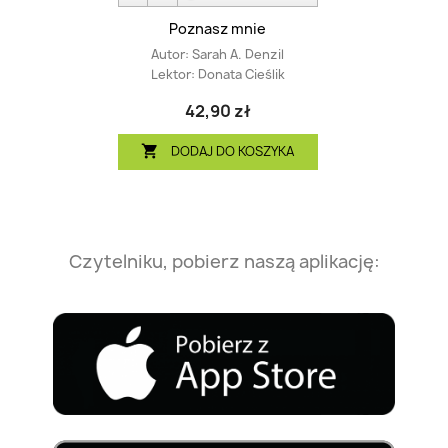
Poznasz mnie
Autor:
Sarah A. Denzil
Lektor:
Donata Cieślik
42,90 zł
DODAJ DO KOSZYKA

Czytelniku, pobierz naszą aplikację: