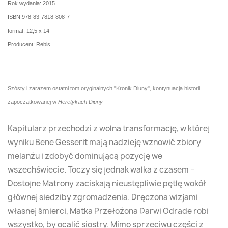
Rok wydania: 2015
ISBN:978-83-7818-808-7
format: 12,5 x 14
Producent: Rebis
Szósty i zarazem ostatni tom oryginalnych "Kronik Diuny", kontynuacja historii
zapoczątkowanej w
Heretykach Diuny
Kapitularz przechodzi z wolna transformację, w której
wyniku Bene Gesserit mają nadzieję wznowić zbiory
melanżu i zdobyć dominującą pozycję we
wszechświecie. Toczy się jednak walka z czasem –
Dostojne Matrony zaciskają nieustępliwie pętlę wokół
głównej siedziby zgromadzenia. Dręczona wizjami
własnej śmierci, Matka Przełożona Darwi Odrade robi
wszystko, by ocalić siostry. Mimo sprzeciwu części z