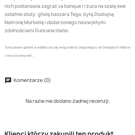
nich postanawia zagrać va banque i rzuca na szalę swe
ostatnie atuty: gholę baszara Tega, byłą Dostojną
Matronę Murbellę i obdarzonego niezwykłymi
zdolnościami Duncana Idaho.
Tymczasem gdzieś w oddali czai się wróg stokroć potężniejszy od Dostojnych Matron
i zarzuca swą sieć...
Komentarze (0)
Na razie nie dodano żadnej recenzji.
Klienci którzy zakupili ten produkt