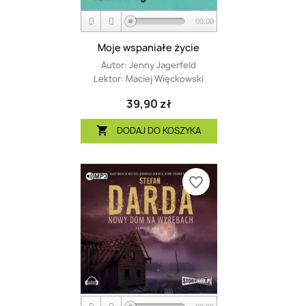
00:00
Moje wspaniałe życie
Autor:
Jenny Jagerfeld
Lektor:
Maciej Więckowski
39,90 zł
DODAJ DO KOSZYKA

favorite_border