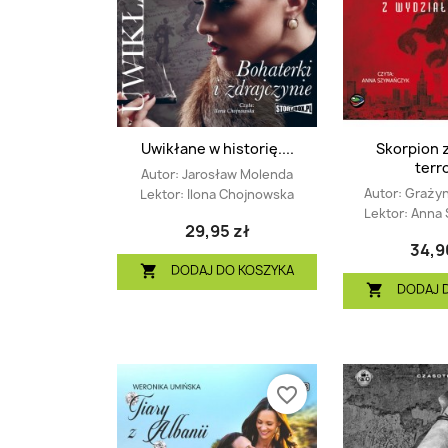
Uwikłane w historię....
Skorpion 
terr
Autor:
Jarosław Molenda
Autor:
Grażyn
Lektor:
Ilona Chojnowska
Lektor:
Anna 
29,95 zł
34,9
DODAJ DO KOSZYKA

DODAJ 

favorite_border