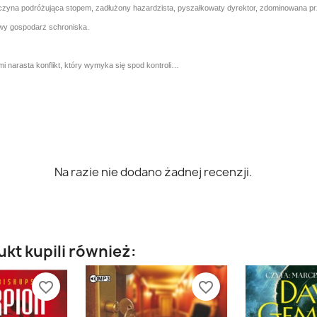
yna podróżująca stopem, zadłużony hazardzista, pyszałkowaty dyrektor, zdominowana przez m
wy gospodarz schroniska.
mi narasta konflikt, który wymyka się spod kontroli…
Na razie nie dodano żadnej recenzji.
ukt kupili również:
favorite_border
favorite_border