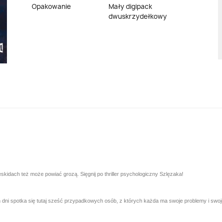
Opakowanie
Mały digipack
dwuskrzydełkowy
skidach też może powiać grozą. Sięgnij po thriller psychologiczny Szlęzaka!
 dni spotka się tutaj sześć przypadkowych osób, z których każda ma swoje problemy i swoj