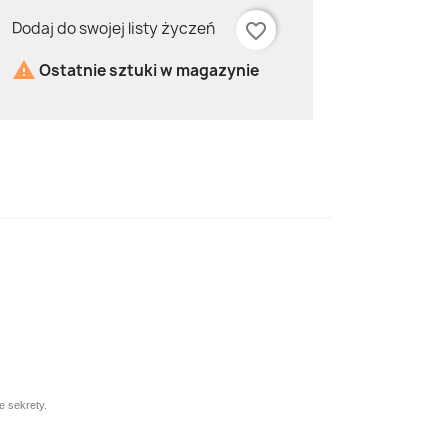
Dodaj do swojej listy życzeń
favorite_border

Ostatnie sztuki w magazynie
e sekrety.