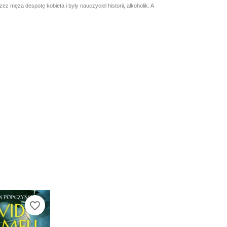
ęża despotę kobieta i były nauczyciel historii, alkoholik. A
favorite_border