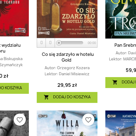
00:00
z wydziału
Pan Srebr
oru
Autor:
Dav
Co się zdarzyło w hotelu
a Biskupska
Lektor:
MARCI
Gold
Szymańczyk
Autor:
Grzegorz Kozera
59,9
Lektor:
Daniel Misiewicz
0 zł
DODAJ 

29,95 zł
DO KOSZYKA
DODAJ DO KOSZYKA

favorite_border
favorite_border