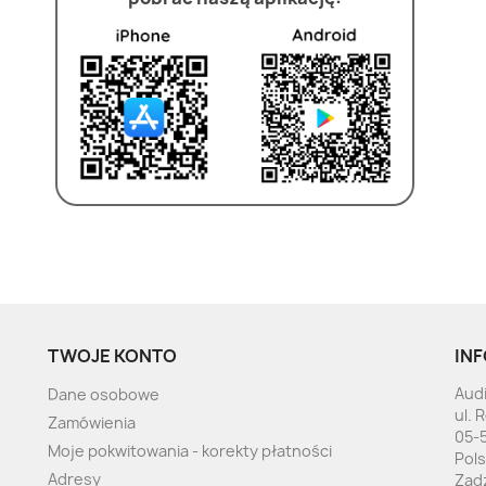
TWOJE KONTO
INF
Audi
Dane osobowe
ul. 
Zamówienia
05-
Moje pokwitowania - korekty płatności
Pol
Adresy
Zad