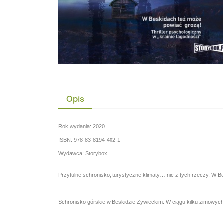
Opis
Rok wydania: 2020
ISBN: 978-83-8194-402-1
Wydawca: Storybox
Przytulne schronisko, turystyczne klimaty… nic z tych rzeczy. W Be
Schronisko górskie w Beskidzie Żywieckim. W ciągu kilku zimowych