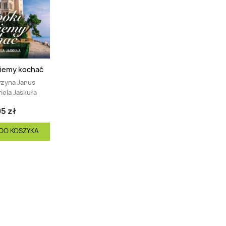
iemy kochać
rzyna Janus
iela Jaskuła
5 zł
DO KOSZYKA