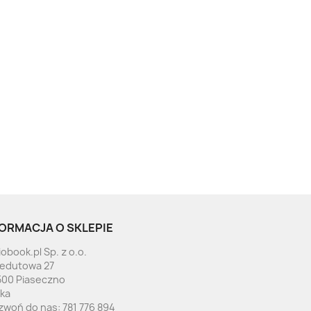
ORMACJA O SKLEPIE
obook.pl Sp. z o.o.
Redutowa 27
500 Piaseczno
ska
zwoń do nas:
781 776 894