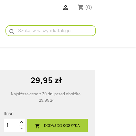

(0)
shopping_cart
search
29,95 zł
Najniższa cena z 30 dni przed obniżką:
29,95 zł
Ilość
DODAJ DO KOSZYKA
