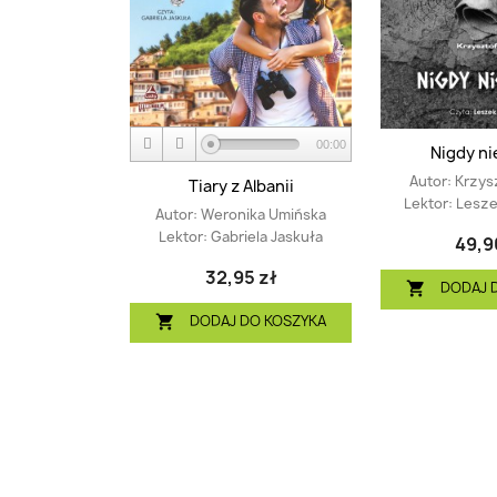
00:00
Nigdy ni
Autor:
Krzys
Tiary z Albanii
Lektor:
Lesze
Autor:
Weronika Umińska
Lektor:
Gabriela Jaskuła
49,9
32,95 zł
DODAJ 

DODAJ DO KOSZYKA
