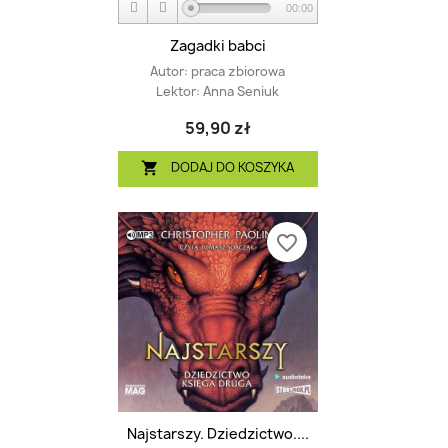
00:00
Zagadki babci
Autor:
praca zbiorowa
Lektor:
Anna Seniuk
59,90 zł
DODAJ DO KOSZYKA

favorite_border
Najstarszy. Dziedzictwo....