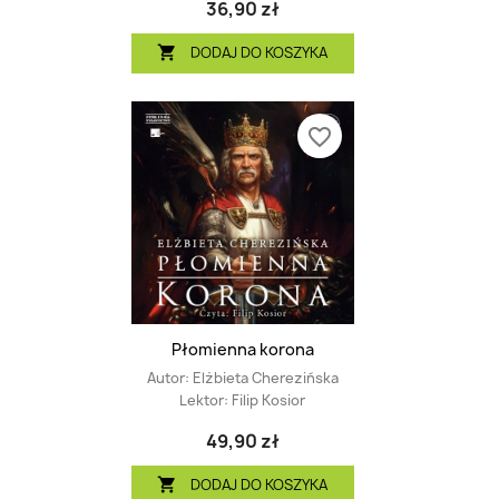
36,90 zł
DODAJ DO KOSZYKA

favorite_border
Płomienna korona
Autor:
Elżbieta Cherezińska
Lektor:
Filip Kosior
49,90 zł
DODAJ DO KOSZYKA
