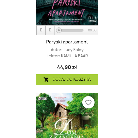
00:00
Paryski apartament
Autor:
Lucy Foley
Lektor:
KAMILLA BAAR
44,90 zł
DODAJ DO KOSZYKA

favorite_border