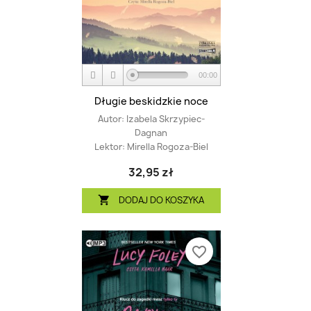
00:00
Długie beskidzkie noce
Autor:
Izabela Skrzypiec-
Dagnan
Lektor:
Mirella Rogoza-Biel
32,95 zł
DODAJ DO KOSZYKA

favorite_border