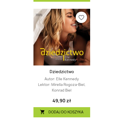
favorite_border
Dziedzictwo
Autor:
Elle Kennedy
Lektor:
Mirella Rogoza-Biel,
Konrad Biel
49,90 zł
DODAJ DO KOSZYKA
