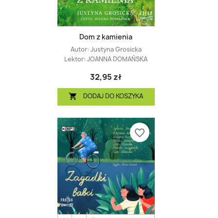
Dom z kamienia
Autor:
Justyna Grosicka
Lektor:
JOANNA DOMAŃSKA
32,95 zł
DODAJ DO KOSZYKA

favorite_border