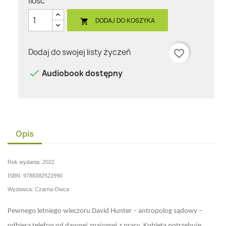
Ilość
DODAJ DO KOSZYKA

Dodaj do swojej listy życzeń
favorite_border

Audiobook dostępny
Opis
Rok wydania: 2022
ISBN: 9788382522990
Wydawca: Czarna Owca
Pewnego letniego wieczoru David Hunter – antropolog sądowy –
odbiera telefon od dawnej znajomej z pracy. Kobieta potrzebuje