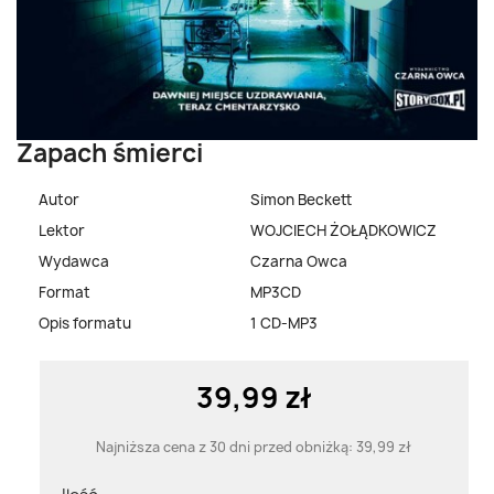
Zapach śmierci
Autor
Simon Beckett
Lektor
WOJCIECH ŻOŁĄDKOWICZ
Wydawca
Czarna Owca
Format
MP3CD
Opis formatu
1 CD-MP3
39,99 zł
Najniższa cena z 30 dni przed obniżką:
39,99 zł