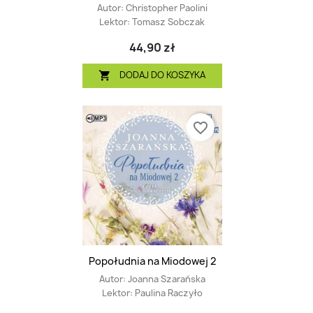
Autor:
Christopher Paolini
Lektor:
Tomasz Sobczak
44,90 zł
DODAJ DO KOSZYKA

favorite_border
Popołudnia na Miodowej 2
Autor:
Joanna Szarańska
Lektor:
Paulina Raczyło