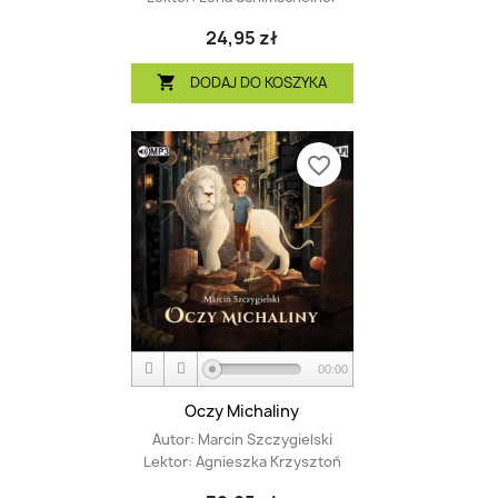
24,95 zł
DODAJ DO KOSZYKA

favorite_border
00:00
Oczy Michaliny
Autor:
Marcin Szczygielski
Lektor:
Agnieszka Krzysztoń