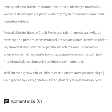
Prostytutka na tronie, madame niezdobyta, nieświęta madonna… –
kochane do szaleństwa przez wielu mężczyzn i znienawidzone przez
niejedną kobietę.
Poznaj dziesięć dam, których życiorysy, talent i uroda sprawiły, że
stały się one przedmiotem twórczej kreacji artystów i trafiły na płótna
najznakomitszych mistrzów pędzla swoich czasów. To zarówno
wierne kochanki, rozwiązłe żony, bezwzględne egocentryczki, jak i
intelektualistki, prekursorki feminizmu czy filantropki.
Jeśli chcesz się dowiedzieć, kim były te nietuzinkowe postaci, sięgnij
po najnowszą książkę Stefanii Lazar „Portrety kobiet niezwykłych”.
Komentarze (0)