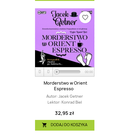
favorite_border
00:00
Morderstwo w Orient
Espresso
Autor:
Jacek Getner
Lektor:
Konrad Biel
32,95 zł
DODAJ DO KOSZYKA
