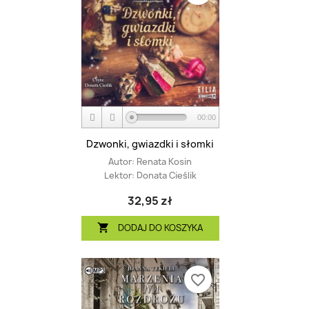
00:00
Dzwonki, gwiazdki i słomki
Autor:
Renata Kosin
Lektor:
Donata Cieślik
32,95 zł
DODAJ DO KOSZYKA

favorite_border