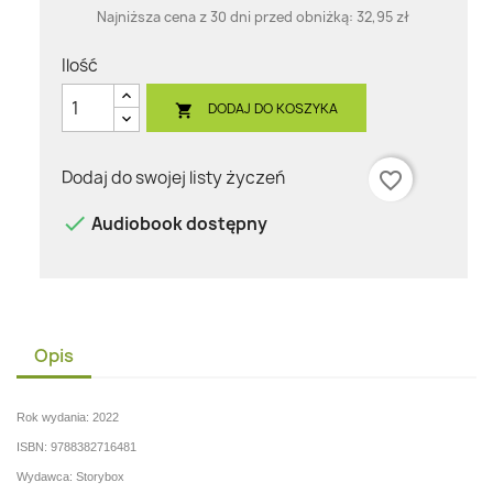
Najniższa cena z 30 dni przed obniżką:
32,95 zł
Ilość
DODAJ DO KOSZYKA

Dodaj do swojej listy życzeń
favorite_border

Audiobook dostępny
Opis
Rok wydania: 2022
ISBN: 9788382716481
Wydawca: Storybox