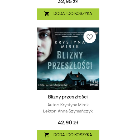
32,95 zł
DODAJ DO KOSZYKA

favorite_border
Blizny przeszłości
Autor:
Krystyna Mirek
Lektor:
Anna Szymańczyk
42,90 zł
DODAJ DO KOSZYKA
