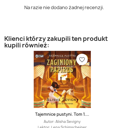
Na razie nie dodano żadnej recenzji.
Klienci którzy zakupili ten produkt
kupili również:
favorite_border
Tajemnice pustyni. Tom 1....
Autor:
Alisha Sevigny
Lektor:
Lena Schimscheiner