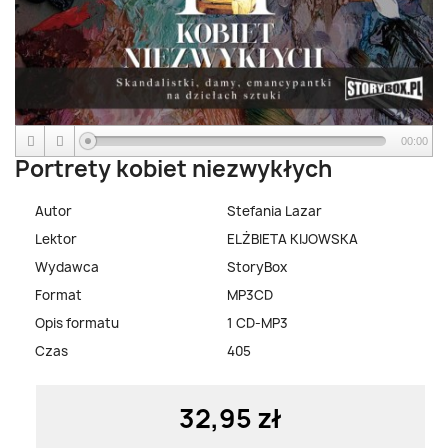
00:00
Portrety kobiet niezwykłych
Autor
Stefania Lazar
Lektor
ELŻBIETA KIJOWSKA
Wydawca
StoryBox
Format
MP3CD
Opis formatu
1 CD-MP3
Czas
405
32,95 zł