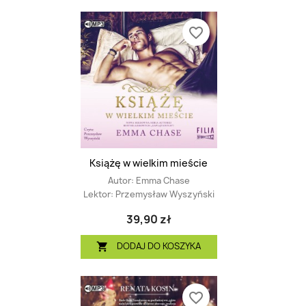
favorite_border
Książę w wielkim mieście
Autor:
Emma Chase
Lektor:
Przemysław Wyszyński
39,90 zł
DODAJ DO KOSZYKA

favorite_border