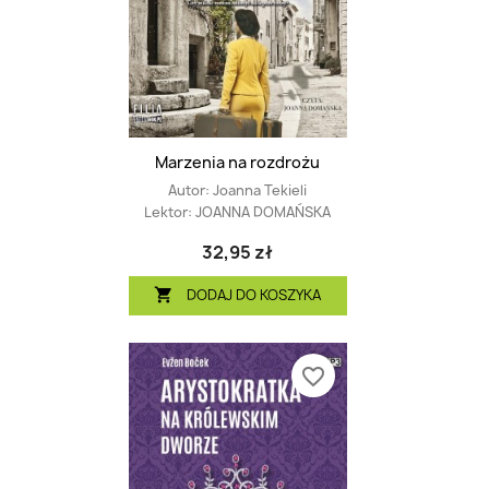
Marzenia na rozdrożu
Autor:
Joanna Tekieli
Lektor:
JOANNA DOMAŃSKA
32,95 zł
DODAJ DO KOSZYKA

favorite_border