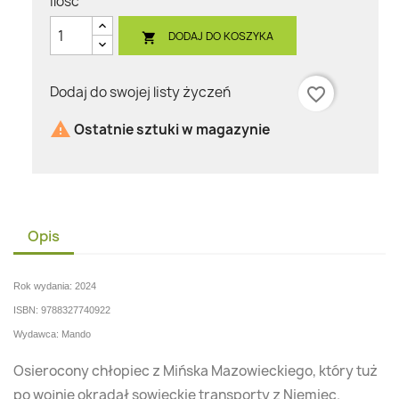
Ilość
DODAJ DO KOSZYKA

Dodaj do swojej listy życzeń
favorite_border

Ostatnie sztuki w magazynie
Opis
Rok wydania: 2024
ISBN: 9788327740922
Wydawca: Mando
Osierocony chłopiec z Mińska Mazowieckiego, który tuż
po wojnie okradał sowieckie transporty z Niemiec.