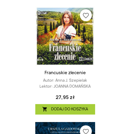
favorite_border
Francuskie zlecenie
Autor:
Anna J. Szepielak
Lektor:
JOANNA DOMAŃSKA
27,95 zł
DODAJ DO KOSZYKA

favorite_border