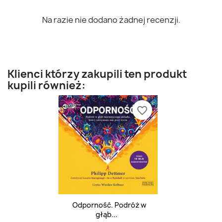
Na razie nie dodano żadnej recenzji.
Klienci którzy zakupili ten produkt
kupili również:
favorite_border
Odporność. Podróż w
głąb...