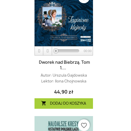
00:00
Dworek nad Biebrzą. Tom
1....
Autor:
Urszula Gajdowska
Lektor:
Ilona Chojnowska
44,90 zł
DODAJ DO KOSZYKA

favorite_border