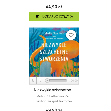
44,90 zł
DODAJ DO KOSZYKA

favorite_border
00:00
Niezwykle szlachetne...
Autor:
Shelby Van Pelt
Lektor:
zespół lektorów
49,90 zł