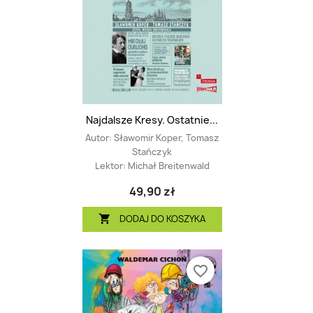
Najdalsze Kresy. Ostatnie...
Autor:
Sławomir Koper, Tomasz
Stańczyk
Lektor:
Michał Breitenwald
49,90 zł
DODAJ DO KOSZYKA

favorite_border