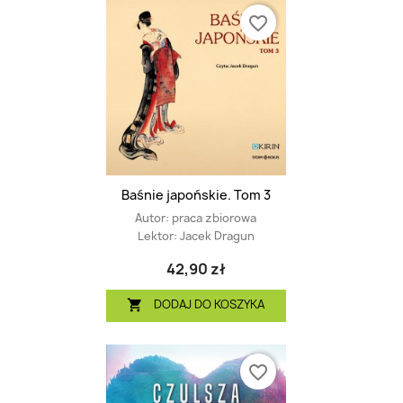
favorite_border
Baśnie japońskie. Tom 3
Autor:
praca zbiorowa
Lektor:
Jacek Dragun
42,90 zł
DODAJ DO KOSZYKA

favorite_border