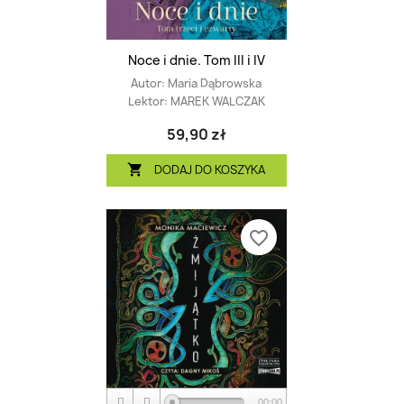
Noce i dnie. Tom III i IV
Autor:
Maria Dąbrowska
Lektor:
MAREK WALCZAK
59,90 zł
DODAJ DO KOSZYKA

favorite_border
00:00