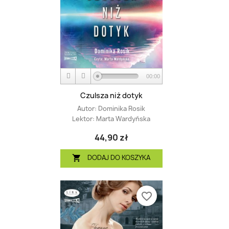
00:00
Czulsza niż dotyk
Autor:
Dominika Rosik
Lektor:
Marta Wardyńska
44,90 zł
DODAJ DO KOSZYKA

favorite_border