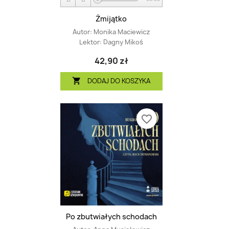
Żmijątko
Autor:
Monika Maciewicz
Lektor:
Dagny Mikoś
42,90 zł
DODAJ DO KOSZYKA

favorite_border
Po zbutwiałych schodach