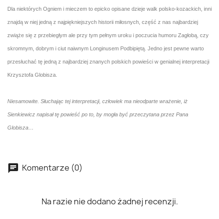
Dla niektórych Ogniem i mieczem to epicko opisane dzieje walk polsko-kozackich, inni
znajdą w niej jedną z najpiękniejszych historii miłosnych, część z nas najbardziej
zwiąże się z przebiegłym ale przy tym pełnym uroku i poczucia humoru Zagłobą, czy
skromnym, dobrym i ciut naiwnym Longinusem Podbipiętą. Jedno jest pewne warto
przesłuchać tę jedną z najbardziej znanych polskich powieści w genialnej interpretacji
Krzysztofa Globisza.
Niesamowite. Słuchając tej interpretacji, człowiek ma nieodparte wrażenie, iż
Sienkiewicz napisał tę powieść po to, by mogła być przeczytana przez Pana
Globisza…
Komentarze (0)
Na razie nie dodano żadnej recenzji.