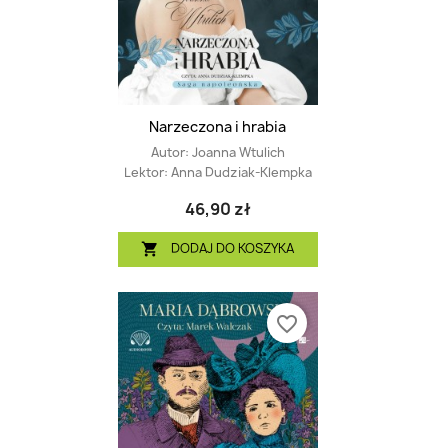
Narzeczona i hrabia
Autor:
Joanna Wtulich
Lektor:
Anna Dudziak-Klempka
46,90 zł
DODAJ DO KOSZYKA

favorite_border