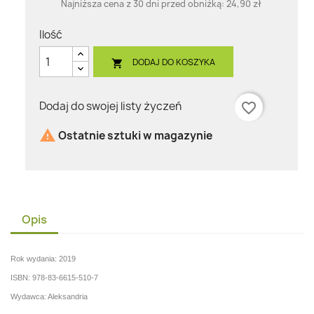
Najniższa cena z 30 dni przed obniżką:
24,90 zł
Ilość
DODAJ DO KOSZYKA

Dodaj do swojej listy życzeń
favorite_border

Ostatnie sztuki w magazynie
Opis
Rok wydania: 2019
ISBN: 978-83-6615-510-7
Wydawca: Aleksandria