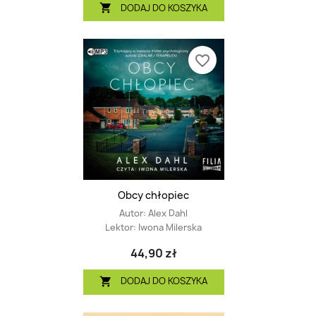
DODAJ DO KOSZYKA

favorite_border
Obcy chłopiec
Autor:
Alex Dahl
Lektor:
Iwona Milerska
44,90 zł
DODAJ DO KOSZYKA
