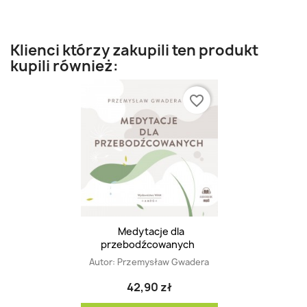
Klienci którzy zakupili ten produkt
kupili również:
favorite_border
Medytacje dla
przebodźcowanych
Autor:
Przemysław Gwadera
42,90 zł