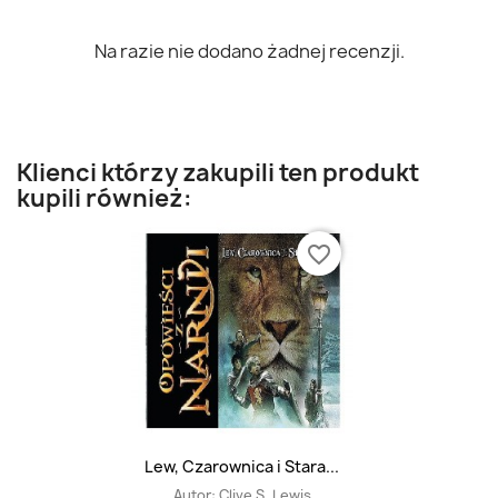
Na razie nie dodano żadnej recenzji.
Klienci którzy zakupili ten produkt
kupili również:
favorite_border
Lew, Czarownica i Stara...
Autor:
Clive S. Lewis