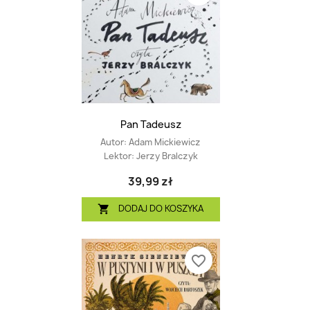
Pan Tadeusz
Autor:
Adam Mickiewicz
Lektor:
Jerzy Bralczyk
39,99 zł
DODAJ DO KOSZYKA

favorite_border