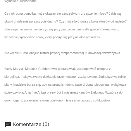
Wydawca: Aleksandria
Czy okropna pomyłka może okazać się szczęśliwym zrządzeniem losu? Jakie są
skutki chodzenia po szczycie dachu? Czy może być gorszy kolor włosów od rudego?
Dlaczego nie wolno rozmarzyć się przy pieczeniu ciasta dla gości? Czemu warto
wcześniej spróbować soku, który podaje się przyjaciółce od serca?
Nie wiecie? Posłuchajcie historii pewnej temperamentnej, rudowłosej dziewczynki!
Kiedy Maryla i Mateusz Cuthbertowie postanawiają zaadoptować chłopca z
sierocińca, mają wszystko dokładnie przemyślane i zaplanowane. Jednakże wszelkie
plany i nadzieje burzą się, gdy na progu ich domu staje drobna, piegowata i wyjątkowa
dziewczynka. Ania (nie Anka) przewróci życie mieszkańców Zielonego Wzgórza do
góry nogami, sprawiając swoim opiekunom tyle samo radości, co kłopotów.
Komentarze (0)