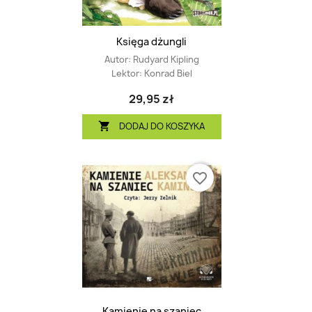
Księga dżungli
Autor:
Rudyard Kipling
Lektor:
Konrad Biel
29,95 zł
DODAJ DO KOSZYKA

favorite_border
Kamienie na szaniec