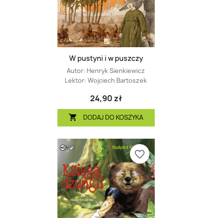
W pustyni i w puszczy
Autor:
Henryk Sienkiewicz
Lektor:
Wojciech Bartoszek
24,90 zł
DODAJ DO KOSZYKA

favorite_border