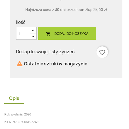
Najniższa cena z 30 dni przed obniżką:
25,00 zł
Ilość
DODAJ DO KOSZYKA

Dodaj do swojej listy życzeń
favorite_border

Ostatnie sztuki w magazynie
Opis
Rok wydania: 2020
ISBN: 978-83-6615-532-9