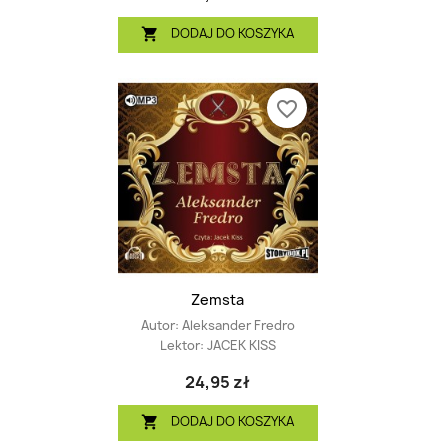
DODAJ DO KOSZYKA

favorite_border
Zemsta
Autor:
Aleksander Fredro
Lektor:
JACEK KISS
24,95 zł
DODAJ DO KOSZYKA
