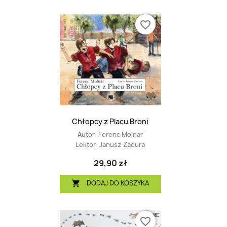
favorite_border
Chłopcy z Placu Broni
Autor:
Ferenc Molnar
Lektor:
Janusz Zadura
29,90 zł
DODAJ DO KOSZYKA

favorite_border