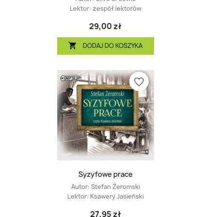
Lektor:
zespół lektorów
29,00 zł
DODAJ DO KOSZYKA

favorite_border
Syzyfowe prace
Autor:
Stefan Żeromski
Lektor:
Ksawery Jasieński
27,95 zł