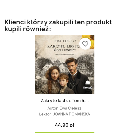
Klienci którzy zakupili ten produkt
kupili również:
favorite_border
Zakryte lustra. Tom 5....
Autor:
Ewa Cielesz
Lektor:
JOANNA DOMAŃSKA
44,90 zł