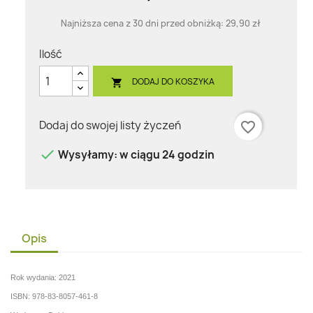
Najniższa cena z 30 dni przed obniżką:
29,90 zł
Ilość
DODAJ DO KOSZYKA

Dodaj do swojej listy życzeń
favorite_border

Wysyłamy: w ciągu 24 godzin
Opis
Rok wydania: 2021
ISBN: 978-83-8057-461-8