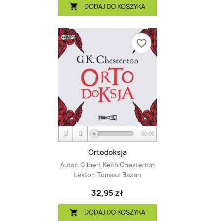
DODAJ DO KOSZYKA

favorite_border
00:00
Ortodoksja
Autor:
Gilbert Keith Chesterton
Lektor:
Tomasz Bazan
32,95 zł
DODAJ DO KOSZYKA
