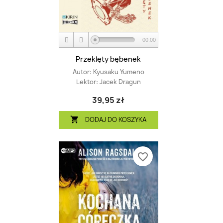
00:00
Przeklęty bębenek
Autor:
Kyusaku Yumeno
Lektor:
Jacek Dragun
39,95 zł
DODAJ DO KOSZYKA

favorite_border