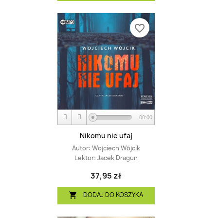
favorite_border
00:00
Nikomu nie ufaj
Autor:
Wojciech Wójcik
Lektor:
Jacek Dragun
37,95 zł
DODAJ DO KOSZYKA
