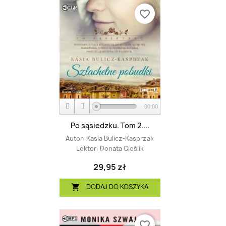
favorite_border
00:00
Po sąsiedzku. Tom 2....
Autor:
Kasia Bulicz-Kasprzak
Lektor:
Donata Cieślik
29,95 zł
DODAJ DO KOSZYKA

favorite_border