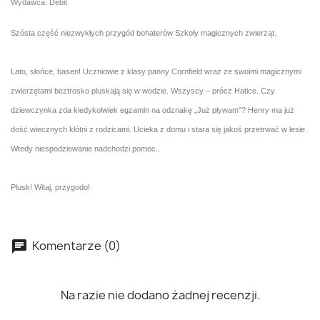
Wydawca: Debit
Szósta część niezwykłych przygód bohaterów Szkoły magicznych zwierząt.
Lato, słońce, basen! Uczniowie z klasy panny Cornfield wraz ze swoimi magicznymi
zwierzętami beztrosko pluskają się w wodzie. Wszyscy – prócz Hatice. Czy
dziewczynka zda kiedykolwiek egzamin na odznakę „Już pływam”? Henry ma już
dość wiecznych kłótni z rodzicami. Ucieka z domu i stara się jakoś przetrwać w lesie.
Wtedy niespodziewanie nadchodzi pomoc..
Plusk! Witaj, przygodo!
Komentarze (0)
Na razie nie dodano żadnej recenzji.