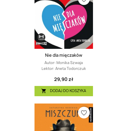
Nie dla mięczaków
Autor:
Monika Szwaja
Lektor:
Aneta Todorczuk
29,90 zł
DODAJ DO KOSZYKA

favorite_border