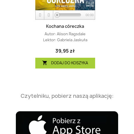
00:00
Kochana córeczka
Autor:
Alison Ragsdale
Lektor:
Gabriela Jaskuła
39,95 zł
DODAJ DO KOSZYKA

Czytelniku, pobierz naszą aplikację: