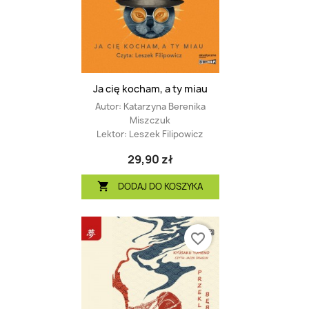
Ja cię kocham, a ty miau
Autor:
Katarzyna Berenika
Miszczuk
Lektor:
Leszek Filipowicz
29,90 zł
DODAJ DO KOSZYKA

favorite_border