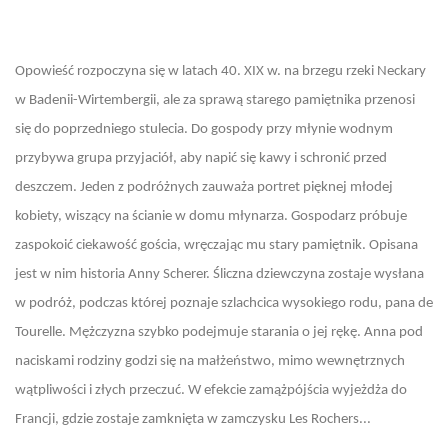
Opowieść rozpoczyna się w latach 40. XIX w. na brzegu rzeki Neckary
w Badenii-Wirtembergii, ale za sprawą starego pamiętnika przenosi
się do poprzedniego stulecia. Do gospody przy młynie wodnym
przybywa grupa przyjaciół, aby napić się kawy i schronić przed
deszczem. Jeden z podróżnych zauważa portret pięknej młodej
kobiety, wiszący na ścianie w domu młynarza. Gospodarz próbuje
zaspokoić ciekawość gościa, wręczając mu stary pamiętnik. Opisana
jest w nim historia Anny Scherer. Śliczna dziewczyna zostaje wysłana
w podróż, podczas której poznaje szlachcica wysokiego rodu, pana de
Tourelle. Mężczyzna szybko podejmuje starania o jej rękę. Anna pod
naciskami rodziny godzi się na małżeństwo, mimo wewnętrznych
wątpliwości i złych przeczuć. W efekcie zamążpójścia wyjeżdża do
Francji, gdzie zostaje zamknięta w zamczysku Les Rochers...