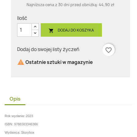
Najniższa cena z 30 dni przed obniżką:
44,90 zł
Ilość
DODAJ DO KOSZYKA

Dodaj do swojej listy życzeń
favorite_border

Ostatnie sztuki w magazynie
Opis
Rok wydania: 2023
ISBN: 9788383346366
Wydawca: Storybox