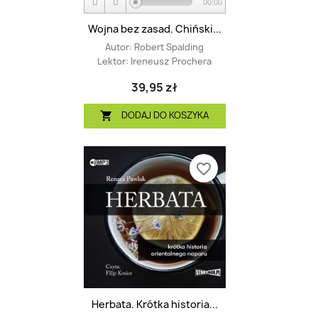
00:00
Wojna bez zasad. Chiński...
Autor:
Robert Spalding
Lektor:
Ireneusz Prochera
39,95 zł
DODAJ DO KOSZYKA

favorite_border
Herbata. Krótka historia...