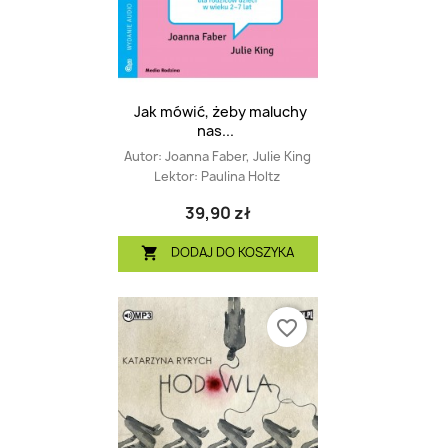
Jak mówić, żeby maluchy
nas...
Autor:
Joanna Faber, Julie King
Lektor:
Paulina Holtz
39,90 zł
DODAJ DO KOSZYKA

favorite_border