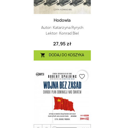
Hodowla
Autor:
Katarzyna Ryrych
Lektor:
Konrad Biel
27,95 zł
DODAJ DO KOSZYKA

favorite_border