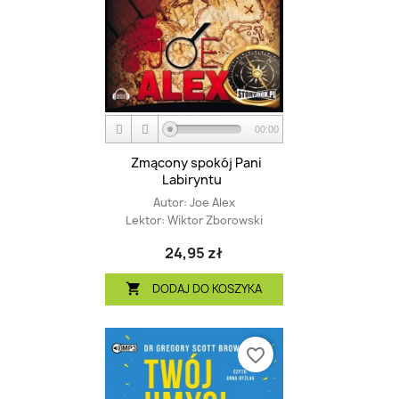
00:00
Zmącony spokój Pani
Labiryntu
Autor:
Joe Alex
Lektor:
Wiktor Zborowski
24,95 zł
DODAJ DO KOSZYKA

favorite_border