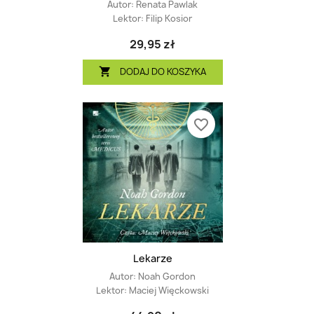
Autor:
Renata Pawlak
Lektor:
Filip Kosior
29,95 zł
DODAJ DO KOSZYKA

favorite_border
Lekarze
Autor:
Noah Gordon
Lektor:
Maciej Więckowski