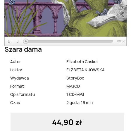
00:00
Szara dama
Autor
Elizabeth Gaskell
Lektor
ELŻBIETA KIJOWSKA
Wydawca
StoryBox
Format
MP3CD
Opis formatu
1 CD-MP3
Czas
2 godz. 19 min
44,90 zł