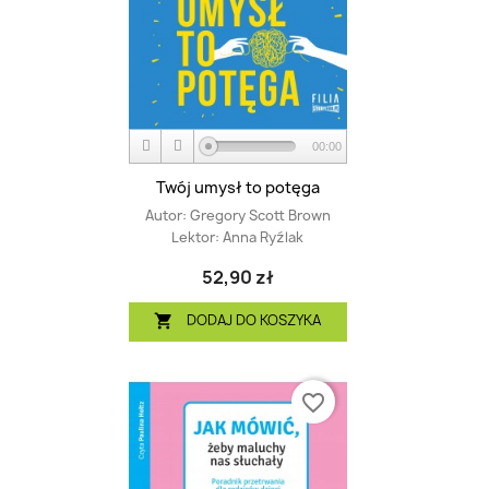
00:00
Twój umysł to potęga
Autor:
Gregory Scott Brown
Lektor:
Anna Ryźlak
52,90 zł
DODAJ DO KOSZYKA

favorite_border