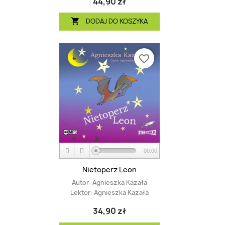
44,90 zł
DODAJ DO KOSZYKA

favorite_border
00:00
Nietoperz Leon
Autor:
Agnieszka Kazała
Lektor:
Agnieszka Kazała
34,90 zł