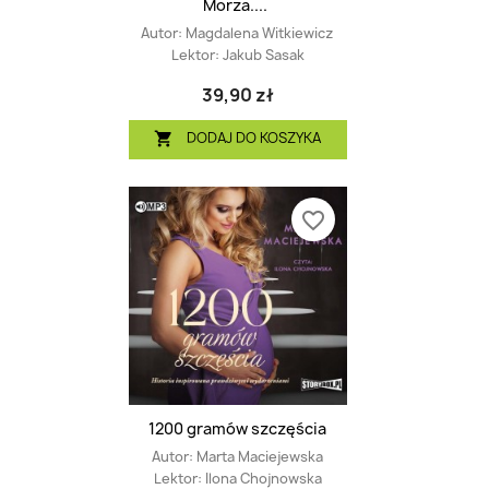
Morza....
Autor:
Magdalena Witkiewicz
Lektor:
Jakub Sasak
39,90 zł
DODAJ DO KOSZYKA

favorite_border
1200 gramów szczęścia
Autor:
Marta Maciejewska
Lektor:
Ilona Chojnowska