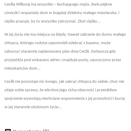
Cecilia Wilborg ma wszystko – kochającego męża, dwie piękne
córeczki i wspaniały dom w bogatej dzielnicy małego miasteczka. I
ciężko pracuje, by to wszystko zatrzymać. Zbyt ciężko...
W jej życiu nie ma miejsca na błędy. Nawet zabranie do domu małego
chłopca, którego rodzice zapomnieli odebrać z basenu, może
zaburzyć starannie zaplanowany plan dnia Cecilii. Zwłaszcza gdy
przyjeżdża pod wskazany adres i znajduje pusty, opuszczony przez
mieszkańców dom...
Cecilii nie pozostaje nic innego, jak zabrać chłopca do siebie, choć nie
zdaje sobie sprawy, że wkrótce jego cicha obecność i przenikliwe
spojrzenie wywołają niechciane wspomnienia z jej przeszłości i burzę
w jej starannie ułożonym życiu...