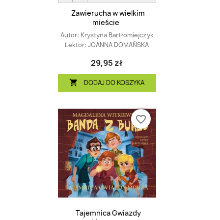
Zawierucha w wielkim
mieście
Autor:
Krystyna Bartłomiejczyk
Lektor:
JOANNA DOMAŃSKA
29,95 zł
DODAJ DO KOSZYKA

favorite_border
Tajemnica Gwiazdy