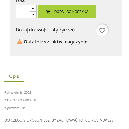
Ilość
DODAJ DO KOSZYKA

Dodaj do swojej listy życzeń
favorite_border

Ostatnie sztuki w magazynie
Opis
Rok wydania: 2022
ISBN: 9788382803310
Wydawca: Filia
DO CZEGO SIĘ POSUNIESZ, BY ZACHOWAĆ TO, CO POSIADASZ?