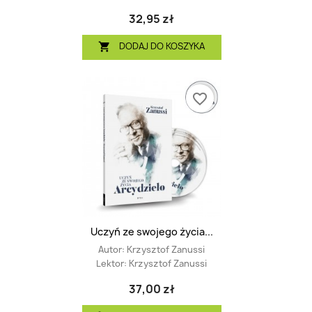
32,95 zł
DODAJ DO KOSZYKA

favorite_border
Uczyń ze swojego życia...
Autor:
Krzysztof Zanussi
Lektor:
Krzysztof Zanussi
37,00 zł