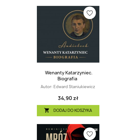
favorite_border
Wenanty Katarzyniec.
Biografia
Autor:
Edward Staniukiewicz
34,90 zł
DODAJ DO KOSZYKA

favorite_border