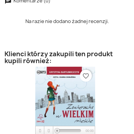
Komentarze (0)
Na razie nie dodano żadnej recenzji.
Klienci którzy zakupili ten produkt
kupili również:
favorite_border
00:00