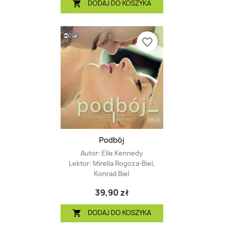
DODAJ DO KOSZYKA

favorite_border
Podbój
Autor:
Elle Kennedy
Lektor:
Mirella Rogoza-Biel,
Konrad Biel
39,90 zł
DODAJ DO KOSZYKA
