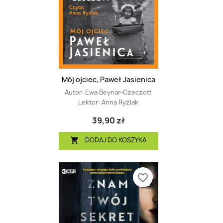
Mój ojciec, Paweł Jasienica
Autor:
Ewa Beynar-Czeczott
Lektor:
Anna Ryźlak
39,90 zł
DODAJ DO KOSZYKA

favorite_border