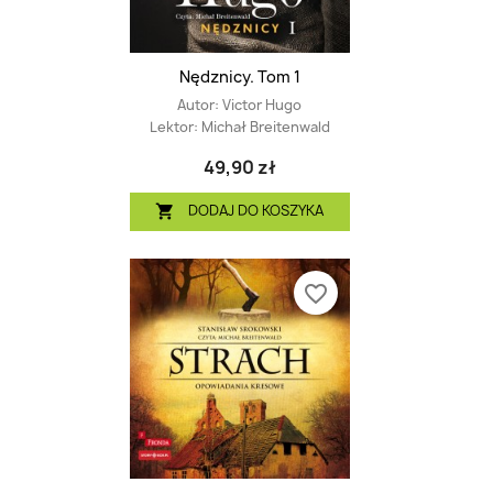
Nędznicy. Tom 1
Autor:
Victor Hugo
Lektor:
Michał Breitenwald
49,90 zł
DODAJ DO KOSZYKA

favorite_border