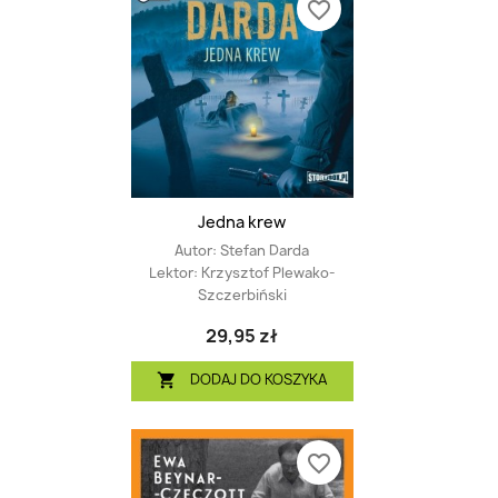
favorite_border
Jedna krew
Autor:
Stefan Darda
Lektor:
Krzysztof Plewako-
Szczerbiński
29,95 zł
DODAJ DO KOSZYKA

favorite_border