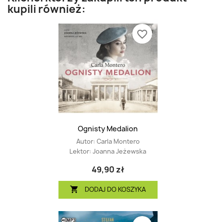
kupili również:
favorite_border
Ognisty Medalion
Autor:
Carla Montero
Lektor:
Joanna Jeżewska
49,90 zł
DODAJ DO KOSZYKA
