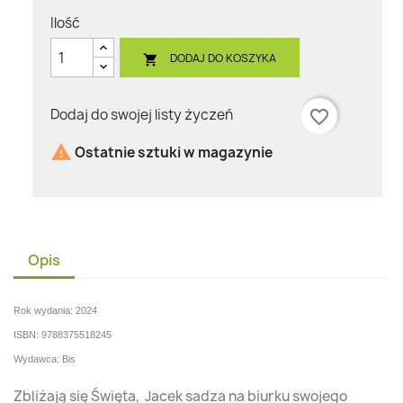
Ilość
DODAJ DO KOSZYKA

Dodaj do swojej listy życzeń
favorite_border

Ostatnie sztuki w magazynie
Opis
Rok wydania: 2024
ISBN: 9788375518245
Wydawca: Bis
Zbliżają się Święta, Jacek sadza na biurku swojego