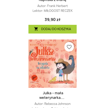
Autor:
Frank Herbert
Lektor:
MIŁOGOST RECZEK
39,90 zł
DODAJ DO KOSZYKA

favorite_border
Julka – mała
weterynarka....
Autor:
Rebecca Johnson