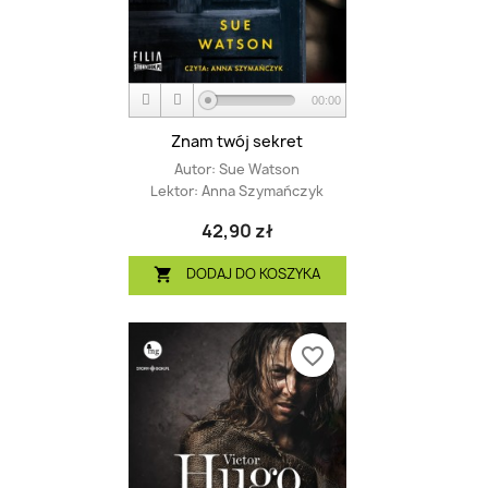
00:00
Znam twój sekret
Autor:
Sue Watson
Lektor:
Anna Szymańczyk
42,90 zł
DODAJ DO KOSZYKA

favorite_border