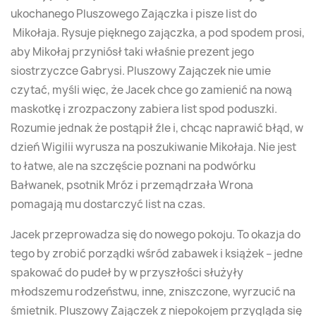
ukochanego Pluszowego Zajączka i pisze list do
Mikołaja. Rysuje pięknego zajączka, a pod spodem prosi,
aby Mikołaj przyniósł taki właśnie prezent jego
siostrzyczce Gabrysi. Pluszowy Zajączek nie umie
czytać, myśli więc, że Jacek chce go zamienić na nową
maskotkę i zrozpaczony zabiera list spod poduszki.
Rozumie jednak że postąpił źle i, chcąc naprawić błąd, w
dzień Wigilii wyrusza na poszukiwanie Mikołaja. Nie jest
to łatwe, ale na szczęście poznani na podwórku
Bałwanek, psotnik Mróz i przemądrzała Wrona
pomagają mu dostarczyć list na czas.
Jacek przeprowadza się do nowego pokoju. To okazja do
tego by zrobić porządki wśród zabawek i książek – jedne
spakować do pudeł by w przyszłości służyły
młodszemu rodzeństwu, inne, zniszczone, wyrzucić na
śmietnik. Pluszowy Zajączek z niepokojem przygląda się