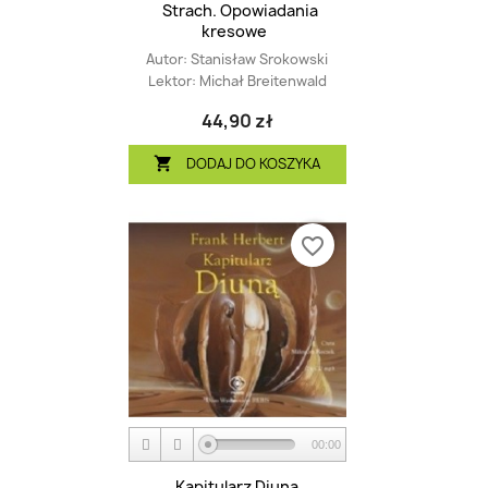
Strach. Opowiadania
kresowe
Autor:
Stanisław Srokowski
Lektor:
Michał Breitenwald
44,90 zł
DODAJ DO KOSZYKA

favorite_border
00:00
Kapitularz Diuną