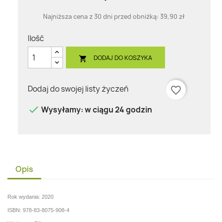
Najniższa cena z 30 dni przed obniżką:
39,90 zł
Ilość
DODAJ DO KOSZYKA

Dodaj do swojej listy życzeń
favorite_border

Wysyłamy: w ciągu 24 godzin
Opis
Rok wydania: 2020
ISBN: 978-83-8075-908-4