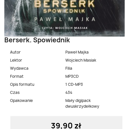
Berserk. Spowiednik
Autor
Paweł Majka
Lektor
Wojciech Masiak
Wydawca
Filia
Format
MP3CD
Opis formatu
1 CD-MP3
Czas
434
Opakowanie
Mały digipack
dwuskrzydełkowy
39,90 zł