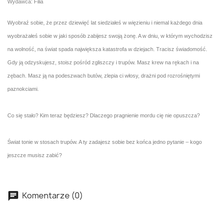
Wydawca: Filia
Wyobraź sobie, że przez dziewięć lat siedziałeś w więzieniu i niemal każdego dnia
wyobrażałeś sobie w jaki sposób zabijesz swoją żonę. A w dniu, w którym wychodzisz
na wolność, na świat spada największa katastrofa w dziejach. Tracisz świadomość.
Gdy ją odzyskujesz, stoisz pośród zgliszczy i trupów. Masz krew na rękach i na
zębach. Masz ją na podeszwach butów, zlepia ci włosy, drażni pod rozrośniętymi
paznokciami.
Co się stało? Kim teraz będziesz? Dlaczego pragnienie mordu cię nie opuszcza?
Świat tonie w stosach trupów. A ty zadajesz sobie bez końca jedno pytanie – kogo
jeszcze musisz zabić?
Komentarze (0)