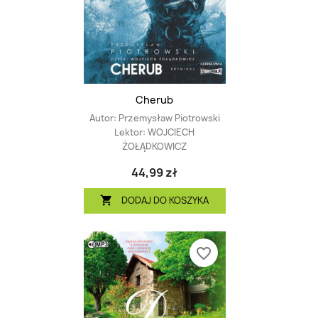
Cherub
Autor:
Przemysław Piotrowski
Lektor:
WOJCIECH
ŻOŁĄDKOWICZ
44,99 zł
DODAJ DO KOSZYKA

favorite_border