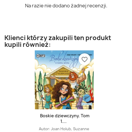
Na razie nie dodano żadnej recenzji.
Klienci którzy zakupili ten produkt
kupili również:
favorite_border
Boskie dziewczyny. Tom
1....
Autor:
Joan Holub, Suzanne