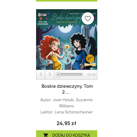
favorite_border
00:00
Boskie dziewczyny. Tom
2....
Autor:
Joan Holub, Suzanne
Williams
Lektor:
Lena Schimscheiner
24,95 zł
DODAJ DO KOSZYKA
