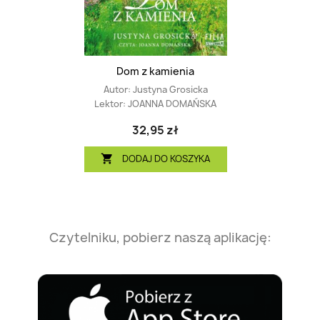
Dom z kamienia
Autor:
Justyna Grosicka
Lektor:
JOANNA DOMAŃSKA
32,95 zł
DODAJ DO KOSZYKA

Czytelniku, pobierz naszą aplikację: