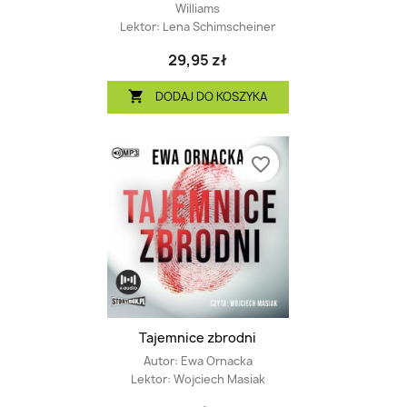
Williams
Lektor:
Lena Schimscheiner
29,95 zł
DODAJ DO KOSZYKA

favorite_border
Tajemnice zbrodni
Autor:
Ewa Ornacka
Lektor:
Wojciech Masiak