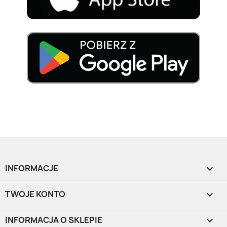
INFORMACJE

TWOJE KONTO

INFORMACJA O SKLEPIE
keyboard_arrow_down