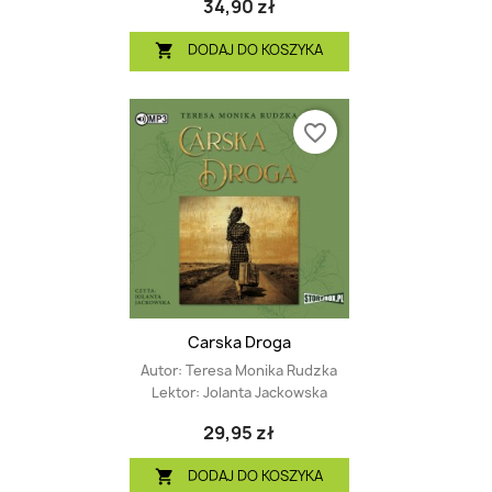
34,90 zł
DODAJ DO KOSZYKA

favorite_border
Carska Droga
Autor:
Teresa Monika Rudzka
Lektor:
Jolanta Jackowska
29,95 zł
DODAJ DO KOSZYKA
