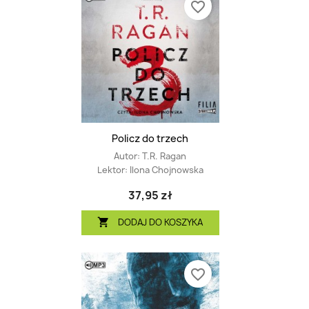
favorite_border
Policz do trzech
Autor:
T.R. Ragan
Lektor:
Ilona Chojnowska
37,95 zł
DODAJ DO KOSZYKA

favorite_border