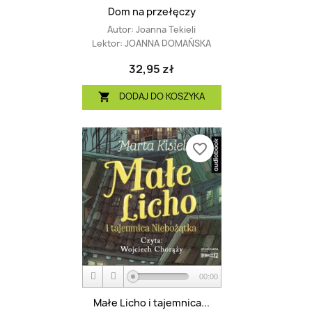
Dom na przełęczy
Autor:
Joanna Tekieli
Lektor:
JOANNA DOMAŃSKA
32,95 zł
DODAJ DO KOSZYKA

favorite_border
00:00
Małe Licho i tajemnica...