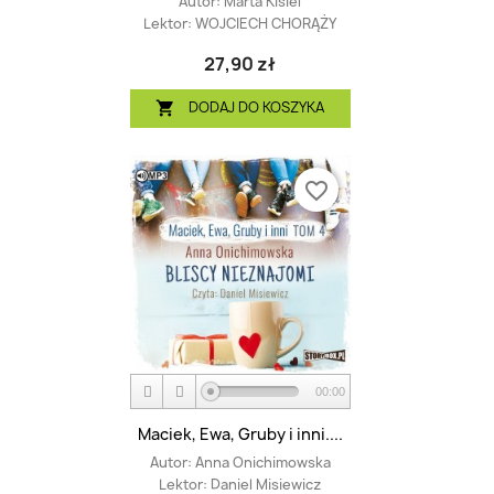
Autor:
Marta Kisiel
Lektor:
WOJCIECH CHORĄŻY
27,90 zł
DODAJ DO KOSZYKA

favorite_border
00:00
Maciek, Ewa, Gruby i inni....
Autor:
Anna Onichimowska
Lektor:
Daniel Misiewicz