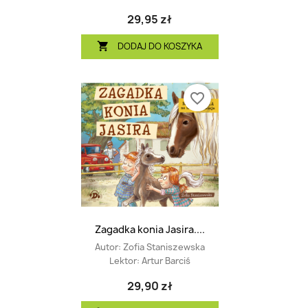
29,95 zł
DODAJ DO KOSZYKA

favorite_border
Zagadka konia Jasira....
Autor:
Zofia Staniszewska
Lektor:
Artur Barciś
29,90 zł