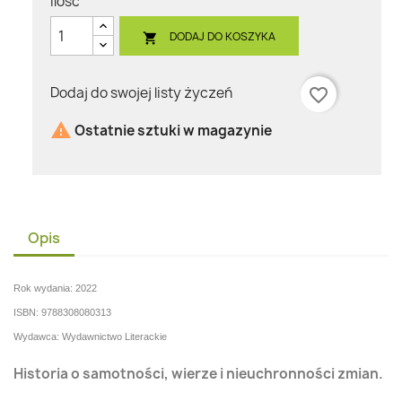
Ilość
DODAJ DO KOSZYKA

Dodaj do swojej listy życzeń
favorite_border

Ostatnie sztuki w magazynie
Opis
Rok wydania: 2022
ISBN: 9788308080313
Wydawca: Wydawnictwo Literackie
Historia o samotności, wierze i nieuchronności zmian.