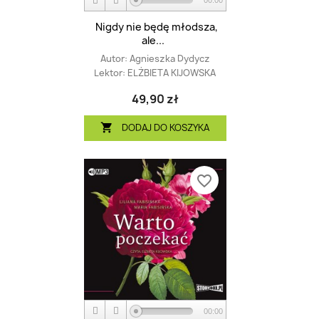
00:00
Nigdy nie będę młodsza,
ale...
Autor:
Agnieszka Dydycz
Lektor:
ELŻBIETA KIJOWSKA
49,90 zł
DODAJ DO KOSZYKA

favorite_border
00:00