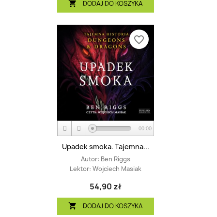
DODAJ DO KOSZYKA

favorite_border
00:00
Upadek smoka. Tajemna...
Autor:
Ben Riggs
Lektor:
Wojciech Masiak
54,90 zł
DODAJ DO KOSZYKA
