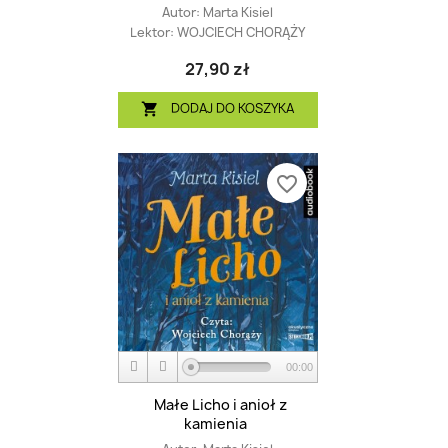
Autor:
Marta Kisiel
Lektor:
WOJCIECH CHORĄŻY
27,90 zł
DODAJ DO KOSZYKA

favorite_border
00:00
Małe Licho i anioł z
kamienia