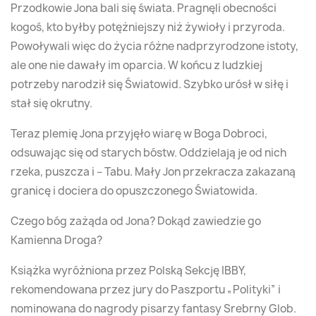
Przodkowie Jona bali się świata. Pragnęli obecności
kogoś, kto byłby potężniejszy niż żywioły i przyroda.
Powoływali więc do życia różne nadprzyrodzone istoty,
ale one nie dawały im oparcia. W końcu z ludzkiej
potrzeby narodził się Światowid. Szybko urósł w siłę i
stał się okrutny.
Teraz plemię Jona przyjęło wiarę w Boga Dobroci,
odsuwając się od starych bóstw. Oddzielają je od nich
rzeka, puszcza i – Tabu. Mały Jon przekracza zakazaną
granicę i dociera do opuszczonego Światowida.
Czego bóg zażąda od Jona? Dokąd zawiedzie go
Kamienna Droga?
Książka wyróżniona przez Polską Sekcję IBBY,
rekomendowana przez jury do Paszportu „Polityki” i
nominowana do nagrody pisarzy fantasy Srebrny Glob.