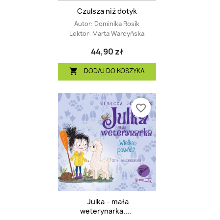
Czulsza niż dotyk
Autor:
Dominika Rosik
Lektor:
Marta Wardyńska
44,90 zł
DODAJ DO KOSZYKA

favorite_border
Julka – mała
weterynarka....