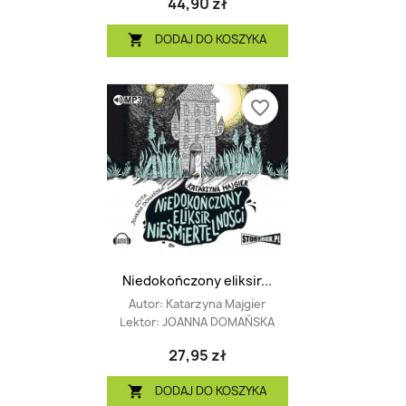
44,90 zł
DODAJ DO KOSZYKA

favorite_border
Niedokończony eliksir...
Autor:
Katarzyna Majgier
Lektor:
JOANNA DOMAŃSKA
27,95 zł
DODAJ DO KOSZYKA
