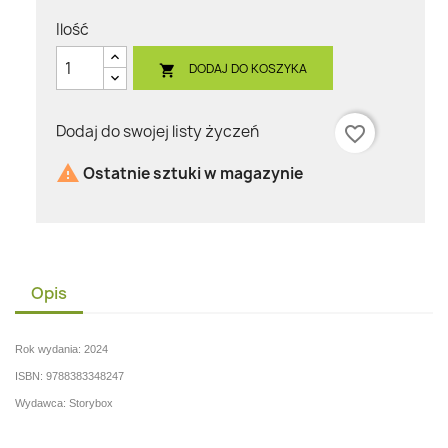
Ilość
DODAJ DO KOSZYKA

Dodaj do swojej listy życzeń
favorite_border

Ostatnie sztuki w magazynie
Opis
Rok wydania: 2024
ISBN: 9788383348247
Wydawca: Storybox