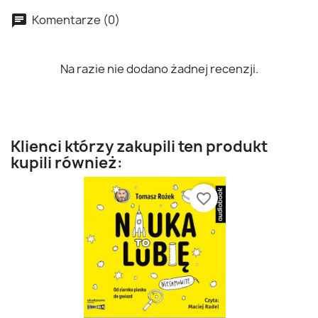
Komentarze (0)
Na razie nie dodano żadnej recenzji.
Klienci którzy zakupili ten produkt
kupili również:
favorite_border