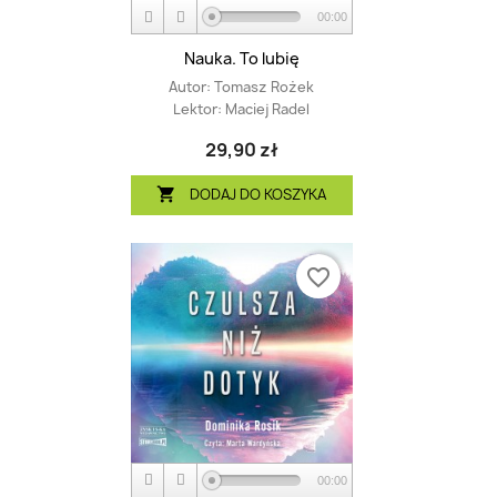
00:00
Nauka. To lubię
Autor:
Tomasz Rożek
Lektor:
Maciej Radel
29,90 zł
DODAJ DO KOSZYKA

favorite_border
00:00