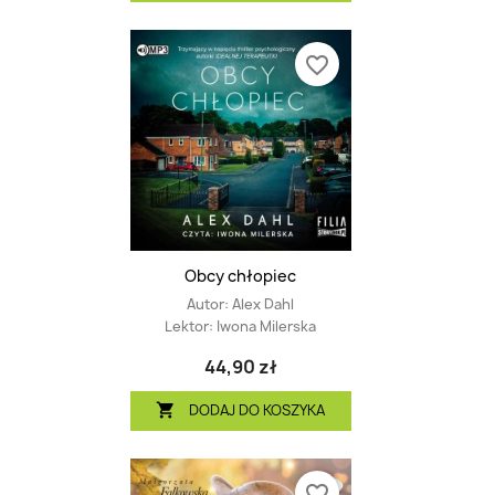
favorite_border
Obcy chłopiec
Autor:
Alex Dahl
Lektor:
Iwona Milerska
44,90 zł
DODAJ DO KOSZYKA

favorite_border