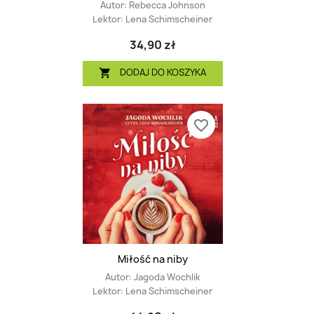
Autor:
Rebecca Johnson
Lektor:
Lena Schimscheiner
34,90 zł
DODAJ DO KOSZYKA

favorite_border
Miłość na niby
Autor:
Jagoda Wochlik
Lektor:
Lena Schimscheiner