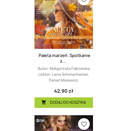
Paleta marzeń. Spotkanie
z...
Autor:
Małgorzata Falkowska
Lektor:
Lena Schimscheiner,
Daniel Misiewicz
42,90 zł
DODAJ DO KOSZYKA

favorite_border