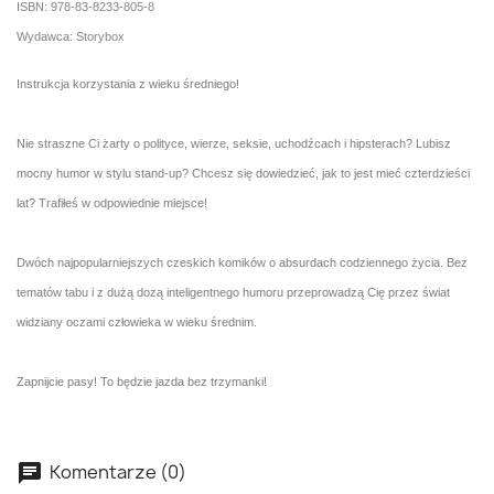
ISBN: 978-83-8233-805-8
Wydawca: Storybox
Instrukcja korzystania z wieku średniego!
Nie straszne Ci żarty o polityce, wierze, seksie, uchodźcach i hipsterach? Lubisz
mocny humor w stylu stand-up? Chcesz się dowiedzieć, jak to jest mieć czterdzieści
lat? Trafiłeś w odpowiednie miejsce!
Dwóch najpopularniejszych czeskich komików o absurdach codziennego życia. Bez
tematów tabu i z dużą dozą inteligentnego humoru przeprowadzą Cię przez świat
widziany oczami człowieka w wieku średnim.
Zapnijcie pasy! To będzie jazda bez trzymanki!
Komentarze (0)