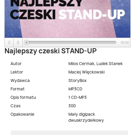
00:00
Najlepszy czeski STAND-UP
Autor
Milos Cermak, Ludek Stanek
Lektor
Maciej Więckowski
Wydawca
StoryBox
Format
MP3CD
Opis formatu
1 CD-MP3
Czas
300
Opakowanie
Mały digipack
dwuskrzydełkowy