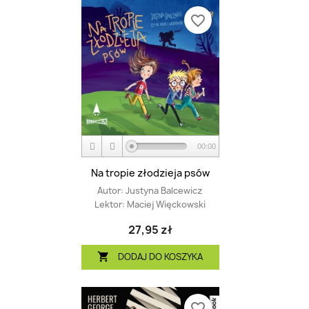
favorite_border
00:00
Na tropie złodzieja psów
Autor:
Justyna Balcewicz
Lektor:
Maciej Więckowski
27,95 zł
DODAJ DO KOSZYKA

favorite_border