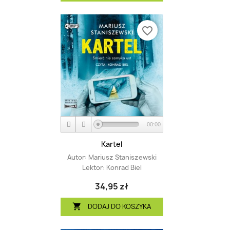
favorite_border
00:00
Kartel
Autor:
Mariusz Staniszewski
Lektor:
Konrad Biel
34,95 zł
DODAJ DO KOSZYKA
