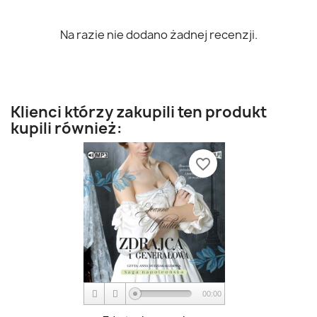
Na razie nie dodano żadnej recenzji.
Klienci którzy zakupili ten produkt
kupili również:
favorite_border
00:00