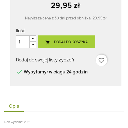
29,95 zł
Najniższa cena z 30 dni przed obniżką:
29,95 zł
Ilość
DODAJ DO KOSZYKA

Dodaj do swojej listy życzeń
favorite_border

Wysyłamy: w ciągu 24 godzin
Opis
Rok wydania: 2021