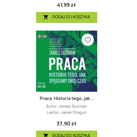
41,99 zł
DODAJ DO KOSZYKA

favorite_border
Praca. Historia tego, jak...
Autor:
James Suzman
Lektor:
Jacek Dragun
37,90 zł
DODAJ DO KOSZYKA
