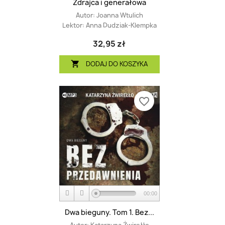
Zdrajca i generałowa
Autor:
Joanna Wtulich
Lektor:
Anna Dudziak-Klempka
32,95 zł
DODAJ DO KOSZYKA

favorite_border
00:00
Dwa bieguny. Tom 1. Bez...