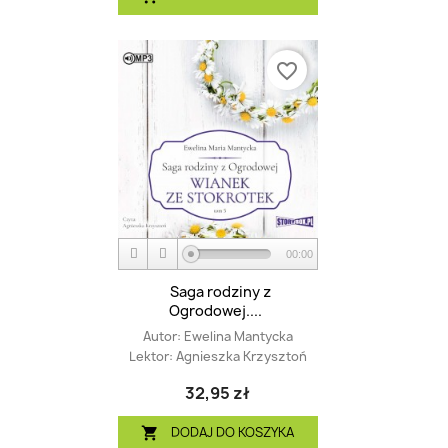
favorite_border
00:00
Saga rodziny z
Ogrodowej....
Autor:
Ewelina Mantycka
Lektor:
Agnieszka Krzysztoń
32,95 zł
DODAJ DO KOSZYKA
