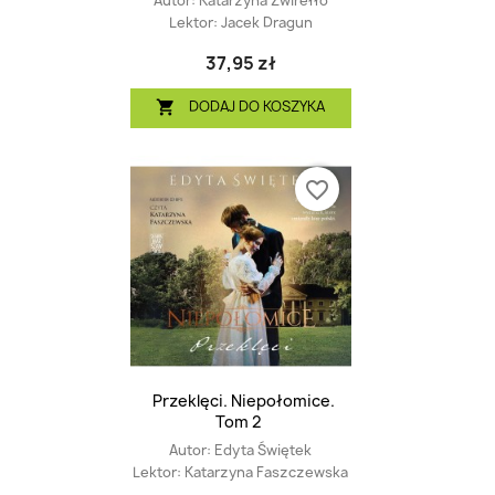
Autor:
Katarzyna Żwirełło
Lektor:
Jacek Dragun
37,95 zł
DODAJ DO KOSZYKA

favorite_border
Przeklęci. Niepołomice.
Tom 2
Autor:
Edyta Świętek
Lektor:
Katarzyna Faszczewska