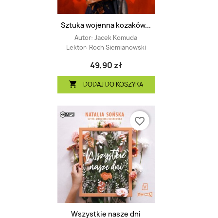
Sztuka wojenna kozaków...
Autor:
Jacek Komuda
Lektor:
Roch Siemianowski
49,90 zł
DODAJ DO KOSZYKA

favorite_border
Wszystkie nasze dni