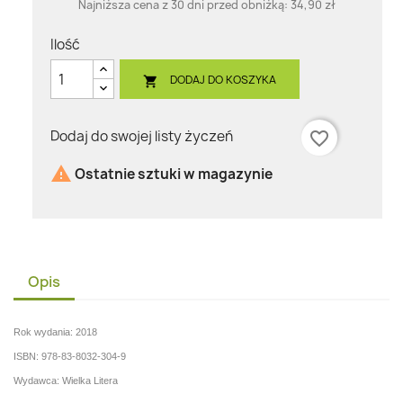
Najniższa cena z 30 dni przed obniżką:
34,90 zł
Ilość
DODAJ DO KOSZYKA

Dodaj do swojej listy życzeń
favorite_border

Ostatnie sztuki w magazynie
Opis
Rok wydania: 2018
ISBN: 978-83-8032-304-9
Wydawca: Wielka Litera