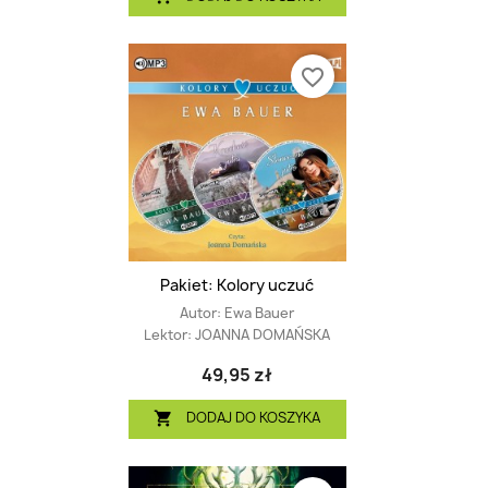
favorite_border
Pakiet: Kolory uczuć
Autor:
Ewa Bauer
Lektor:
JOANNA DOMAŃSKA
49,95 zł
DODAJ DO KOSZYKA
