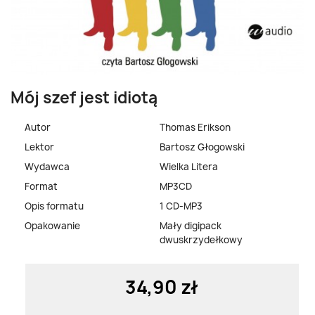
Mój szef jest idiotą
Autor
Thomas Erikson
Lektor
Bartosz Głogowski
Wydawca
Wielka Litera
Format
MP3CD
Opis formatu
1 CD-MP3
Opakowanie
Mały digipack
dwuskrzydełkowy
34,90 zł