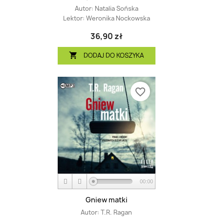
Autor:
Natalia Sońska
Lektor:
Weronika Nockowska
36,90 zł
DODAJ DO KOSZYKA

favorite_border
00:00
Gniew matki
Autor:
T.R. Ragan