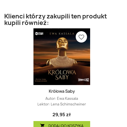
Klienci którzy zakupili ten produkt
kupili również:
favorite_border
Królowa Saby
Autor:
Ewa Kassala
Lektor:
Lena Schimscheiner
29,95 zł
DODAJ DO KOSZYKA
