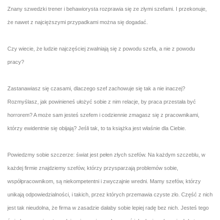
Znany szwedzki trener i behawiorysta rozprawia się ze złymi szefami. I przekonuje,
że nawet z najcięższymi przypadkami można się dogadać.
Czy wiecie, że ludzie najczęściej zwalniają się z powodu szefa, a nie z powodu
pracy?
Zastanawiasz się czasami, dlaczego szef zachowuje się tak a nie inaczej?
Rozmyślasz, jak powinieneś ułożyć sobie z nim relacje, by praca przestała być
horrorem? A może sam jesteś szefem i codziennie zmagasz się z pracownikami,
którzy ewidentnie się obijają? Jeśli tak, to ta książka jest właśnie dla Ciebie.
Powiedzmy sobie szczerze: świat jest pełen złych szefów. Na każdym szczeblu, w
każdej firmie znajdziemy szefów, którzy przysparzają problemów sobie,
współpracownikom, są niekompetentni i zwyczajnie wredni. Mamy szefów, którzy
unikają odpowiedzialności, i takich, przez których przemawia czyste zło. Część z nich
jest tak nieudolna, że firma w zasadzie dałaby sobie lepiej radę bez nich. Jesteś tego