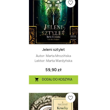
favorite_border
Jeleni sztylet
Autor:
Marta Mrozińska
Lektor:
Marta Wardyńska
59,90 zł
DODAJ DO KOSZYKA

favorite_border