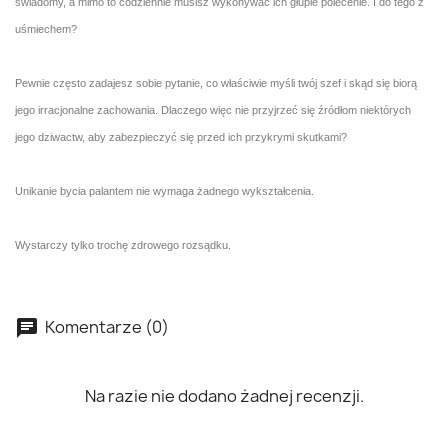
świadomy, a mimo to codziennie musisz wykonywać ich głupie polecenie. I do tego z
uśmiechem?
Pewnie często zadajesz sobie pytanie, co właściwie myśli twój szef i skąd się biorą
jego irracjonalne zachowania. Dlaczego więc nie przyjrzeć się źródłom niektórych
jego dziwactw, aby zabezpieczyć się przed ich przykrymi skutkami?
Unikanie bycia palantem nie wymaga żadnego wykształcenia.
Wystarczy tylko trochę zdrowego rozsądku.
Komentarze (0)
Na razie nie dodano żadnej recenzji.