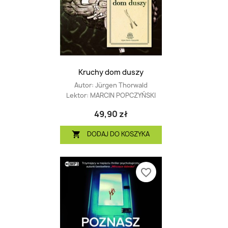
Kruchy dom duszy
Autor:
Jürgen Thorwald
Lektor:
MARCIN POPCZYŃSKI
49,90 zł
DODAJ DO KOSZYKA

favorite_border