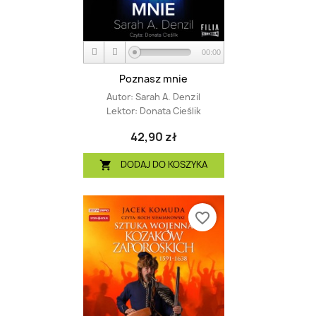
00:00
Poznasz mnie
Autor:
Sarah A. Denzil
Lektor:
Donata Cieślik
42,90 zł
DODAJ DO KOSZYKA

favorite_border