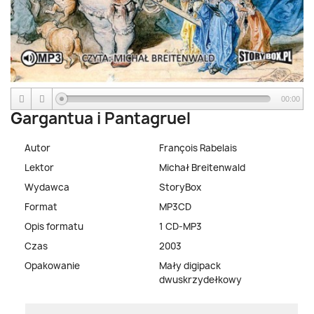
00:00
Gargantua i Pantagruel
Autor
François Rabelais
Lektor
Michał Breitenwald
Wydawca
StoryBox
Format
MP3CD
Opis formatu
1 CD-MP3
Czas
2003
Opakowanie
Mały digipack
dwuskrzydełkowy