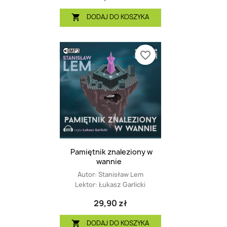
DODAJ DO KOSZYKA

favorite_border
Pamiętnik znaleziony w
wannie
Autor:
Stanisław Lem
Lektor:
Łukasz Garlicki
29,90 zł
DODAJ DO KOSZYKA
