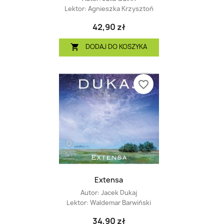
Lektor:
Agnieszka Krzysztoń
42,90 zł
DODAJ DO KOSZYKA

favorite_border
Extensa
Autor:
Jacek Dukaj
Lektor:
Waldemar Barwiński
34,90 zł