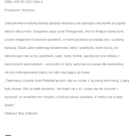
ISBN: 978-83-7927-994-4
Producent: Storybox
Zainspirowana ludową baśnią epopeja fantastyczna opisująca niezwykłe przygody
dwóch olbrzymów: Gargantui i jego syna Pantagruela. Jest to lśniąca rubasznym,
często wulgarnym humorem opowieść, w której groteska przeplata się z szaloną
fantazją. Nauki, jakie pobierają bohaterowie, bitwy i pojedynki, które toczą, ich
niekończące się uczty, wędrówki, sądy, żarty, fortele, parodystyczne debaty z
ówczesnymi autorytetami – wszystko to służy autorowi za kanwę dla swobodnej,
niczym niekrępowanej satyry na cały otaczający go świat.
„Tajemnicą czytania dzieł Rabelais'go jest, aby je czytać z tą samą beztroską, z jaką
były pisane. Nie za wiele dociekać, nie trapić się o to, czego się nie rozumie, i
wysysać ze smakiem ten »szpik«, o którym pisarz powiada, iż mieści się w jego
dziele.”
Tadeusz Boy-Żeleński