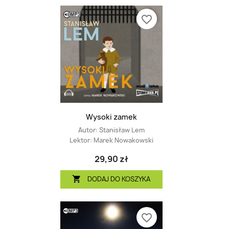
favorite_border
Wysoki zamek
Autor:
Stanisław Lem
Lektor:
Marek Nowakowski
29,90 zł
DODAJ DO KOSZYKA

favorite_border