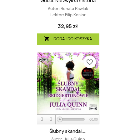
Gucci. Niezwykła historia
Autor:
Renata Pawlak
Lektor:
Filip Kosior
32,95 zł
DODAJ DO KOSZYKA

favorite_border
00:00
Ślubny skandal....
Autor:
Julia Quinn