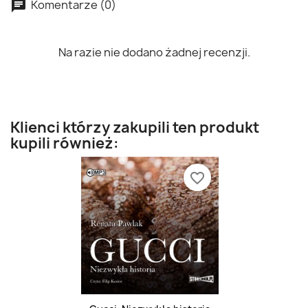
Komentarze (0)
Na razie nie dodano żadnej recenzji.
Klienci którzy zakupili ten produkt
kupili również:
favorite_border