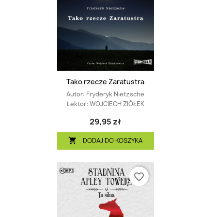
Tako rzecze Zaratustra
Autor:
Fryderyk Nietzsche
Lektor:
WOJCIECH ZIÓŁEK
29,95 zł
DODAJ DO KOSZYKA

favorite_border