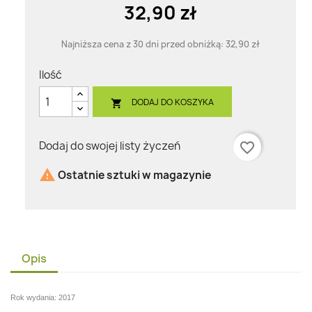
32,90 zł
Najniższa cena z 30 dni przed obniżką:
32,90 zł
Ilość
DODAJ DO KOSZYKA

Dodaj do swojej listy życzeń
favorite_border

Ostatnie sztuki w magazynie
Opis
Rok wydania: 2017