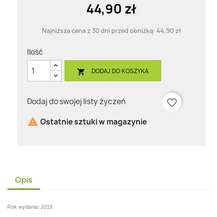
44,90 zł
Najniższa cena z 30 dni przed obniżką:
44,90 zł
Ilość
DODAJ DO KOSZYKA

Dodaj do swojej listy życzeń
favorite_border

Ostatnie sztuki w magazynie
Opis
Rok wydania: 2018