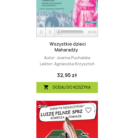
00:00
Wszystkie dzieci
Maharadży
Autor:
Joanna Puchalska
Lektor:
Agnieszka Krzysztoń
32,95 zł
DODAJ DO KOSZYKA

favorite_border