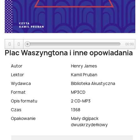
00:00
Plac Waszyngtona i inne opowiadania
Autor
Henry James
Lektor
Kamil Pruban
Wydawca
Biblioteka Akustyczna
Format
MP3CD
Opis formatu
2 CD-MP3
Czas
1368
Opakowanie
Mały digipack
dwuskrzydełkowy