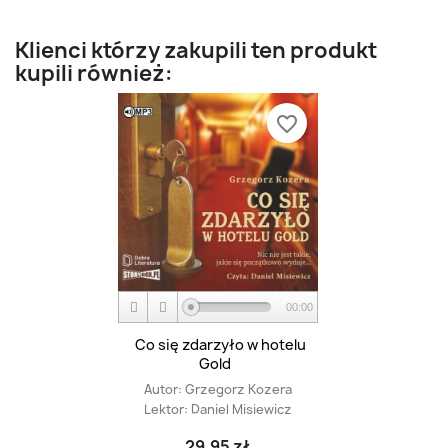
Klienci którzy zakupili ten produkt
kupili również:
favorite_border
00:00
Co się zdarzyło w hotelu
Gold
Autor:
Grzegorz Kozera
Lektor:
Daniel Misiewicz
29,95 zł