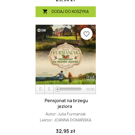
DODAJ DO KOSZYKA

favorite_border
00:00
Pensjonat na brzegu
jeziora
Autor:
Julia Furmaniak
Lektor:
JOANNA DOMAŃSKA
32,95 zł