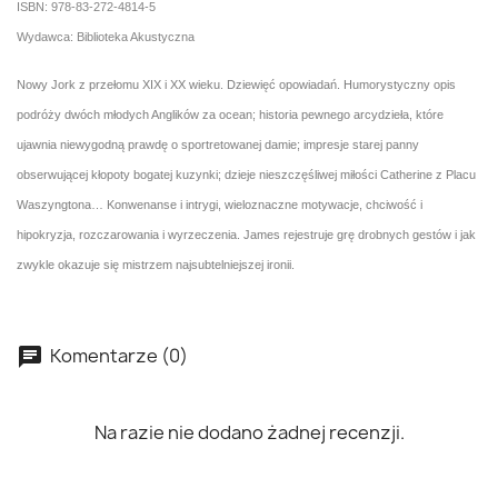
ISBN: 978-83-272-4814-5
Wydawca: Biblioteka Akustyczna
Nowy Jork z przełomu XIX i XX wieku. Dziewięć opowiadań. Humorystyczny opis
podróży dwóch młodych Anglików za ocean; historia pewnego arcydzieła, które
ujawnia niewygodną prawdę o sportretowanej damie; impresje starej panny
obserwującej kłopoty bogatej kuzynki; dzieje nieszczęśliwej miłości Catherine z Placu
Waszyngtona… Konwenanse i intrygi, wieloznaczne motywacje, chciwość i
hipokryzja, rozczarowania i wyrzeczenia. James rejestruje grę drobnych gestów i jak
zwykle okazuje się mistrzem najsubtelniejszej ironii.
Komentarze (0)
Na razie nie dodano żadnej recenzji.