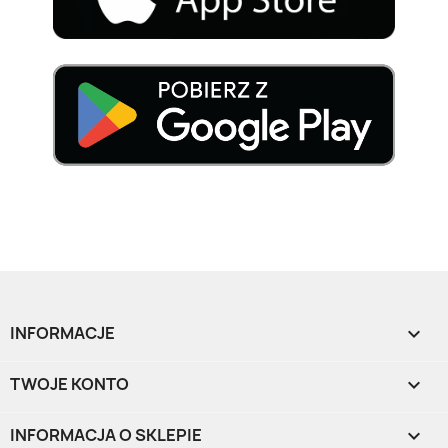
INFORMACJE

TWOJE KONTO

INFORMACJA O SKLEPIE
keyboard_arrow_down