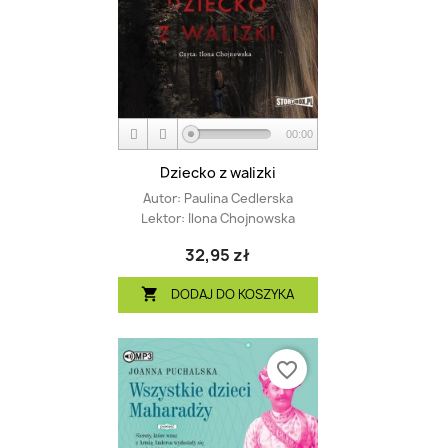
00:00
Dziecko z walizki
Autor:
Paulina Cedlerska
Lektor:
Ilona Chojnowska
32,95 zł
DODAJ DO KOSZYKA

favorite_border