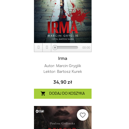
00:00
Irma
Autor:
Marcin Gryglik
Lektor:
Bartosz Kurek
34,90 zł
DODAJ DO KOSZYKA

favorite_border