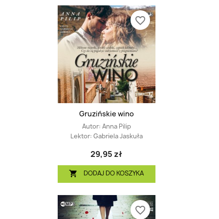
favorite_border
Gruzińskie wino
Autor:
Anna Pilip
Lektor:
Gabriela Jaskuła
29,95 zł
DODAJ DO KOSZYKA

favorite_border