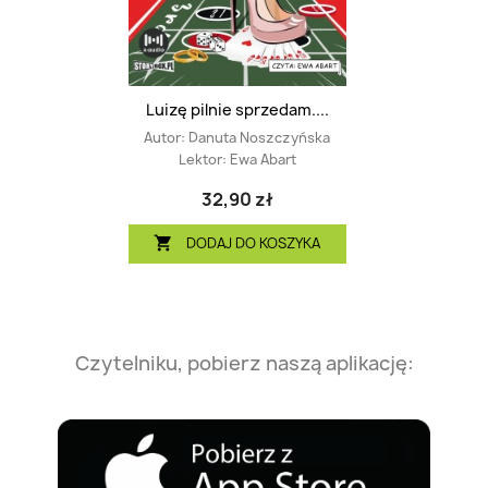
Luizę pilnie sprzedam....
Autor:
Danuta Noszczyńska
Lektor:
Ewa Abart
32,90 zł
DODAJ DO KOSZYKA

Czytelniku, pobierz naszą aplikację: