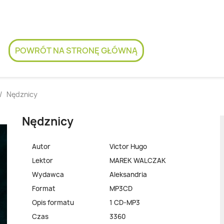
POWRÓT NA STRONĘ GŁÓWNĄ
Nędznicy
Nędznicy
Autor
Victor Hugo
Lektor
MAREK WALCZAK
Wydawca
Aleksandria
Format
MP3CD
Opis formatu
1 CD-MP3
Czas
3360