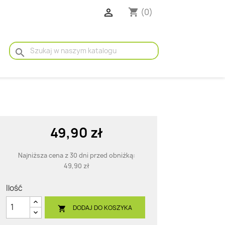

(0)
shopping_cart
search
49,90 zł
Najniższa cena z 30 dni przed obniżką:
49,90 zł
Ilość
DODAJ DO KOSZYKA
