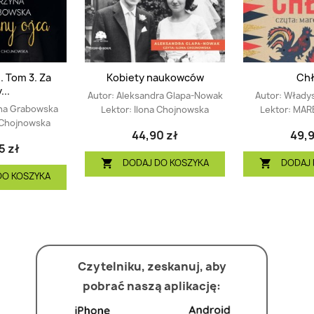
. Tom 3. Za
Kobiety naukowców
Chł
...
Autor:
Aleksandra Glapa-Nowak
Autor:
Włady
na Grabowska
Lektor:
Ilona Chojnowska
Lektor:
MAR
 Chojnowska
44,90 zł
49,9
5 zł
DODAJ DO KOSZYKA
DODAJ 


DO KOSZYKA
Czytelniku, zeskanuj, aby
pobrać naszą aplikację: