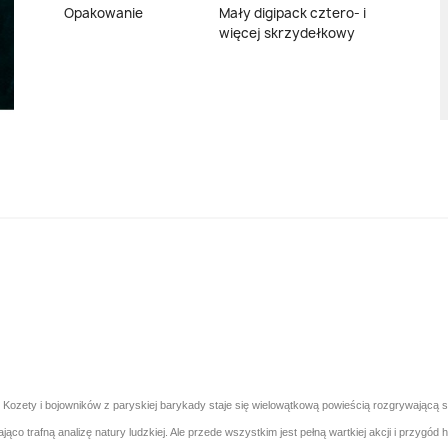
Opakowanie
Mały digipack cztero- i
więcej skrzydełkowy
, Kozety i bojowników z paryskiej barykady staje się wielowątkową powieścią rozgrywającą s
o trafną analizę natury ludzkiej. Ale przede wszystkim jest pełną wartkiej akcji i przygód h