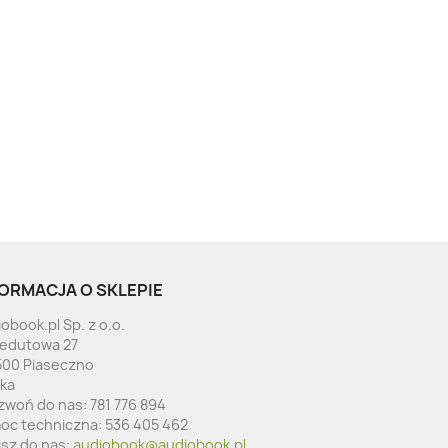
ORMACJA O SKLEPIE
obook.pl Sp. z o.o.
Redutowa 27
500 Piaseczno
ska
zwoń do nas:
781 776 894
oc techniczna:
536 405 462
isz do nas:
audiobook@audiobook.pl