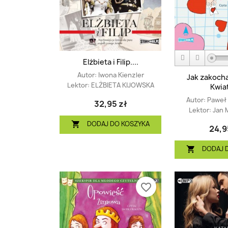
Elżbieta i Filip....
Autor:
Iwona Kienzler
Jak zakoch
Lektor:
ELŻBIETA KIJOWSKA
Kwia
Autor:
Paweł
32,95 zł
Lektor:
Jan 
DODAJ DO KOSZYKA

24,9
DODAJ 

favorite_border