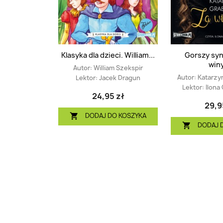
Klasyka dla dzieci. William...
Gorszy syn
winy
Autor:
William Szekspir
Autor:
Katarzy
Lektor:
Jacek Dragun
Lektor:
Ilona
24,95 zł
29,9
DODAJ DO KOSZYKA

DODAJ 
