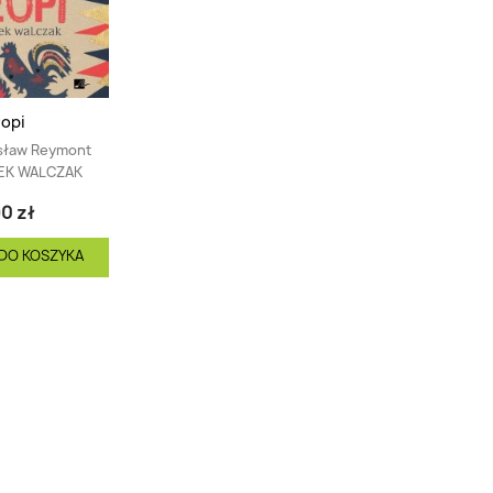
opi
sław Reymont
EK WALCZAK
0 zł
DO KOSZYKA