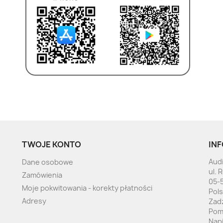
TWOJE KONTO
INF
Audi
Dane osobowe
ul. 
Zamówienia
05-
Moje pokwitowania - korekty płatności
Pol
Adresy
Zad
Pom
Nap