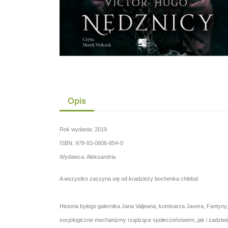
Opis
Rok wydania: 2019
ISBN: 978-83-0806-854-0
Wydawca: Aleksandria
A wszystko zaczyna się od kradzieży bochenka chleba!
Historia byłego galernika Jana Valjeana, komisarza Javera, Fantyny
socjologiczne mechanizmy rządzące społeczeństwem, jak i zadziwiając