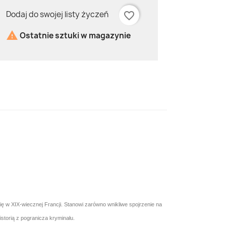
Dodaj do swojej listy życzeń
favorite_border

Ostatnie sztuki w magazynie
ię w XIX-wiecznej Francji. Stanowi zarówno wnikliwe spojrzenie na
istorią z pogranicza kryminału.