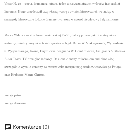
Victor Hugo – poeta, dramaturg, pisarz, jeden z najważniejszych twórców francuskiej
literatury. Hugo przedstawił swą własną wersję powieści historycznej, wplatając w
szczegóły historyczne ludzkie dramaty tworzone w sposób żywiołowy i dynamiczny.
Marek Walczak — absolwent krakowskiej PWST, dał się poznać jako świetny aktor
teatralny, między innymi w takich spektaklach jak Burza W. Shakespeare’a, Wyzwolenie
S. Wyspiańskiego, Iwona, księżniczka Burgunda W. Gombrowicza, Emigranci S. Mrożka.
Aktor Teatru TV oraz głos radiowy. Doskonale znany miłośnikom audiobooków,
szczególnie wysoko ceniony za mistrzowską interpretację sienkiewiczowskiego Potopu
oraz Hrabiego Monte Christo.
Wersja pełna
Wersja skrócona
Komentarze (0)