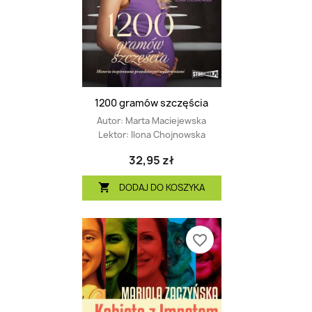
1200 gramów szczęścia
Autor:
Marta Maciejewska
Lektor:
Ilona Chojnowska
32,95 zł
DODAJ DO KOSZYKA

favorite_border