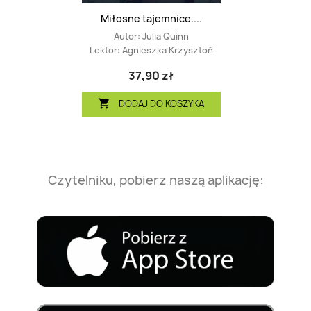
Miłosne tajemnice....
Autor:
Julia Quinn
Lektor:
Agnieszka Krzysztoń
37,90 zł
DODAJ DO KOSZYKA

Czytelniku, pobierz naszą aplikację: