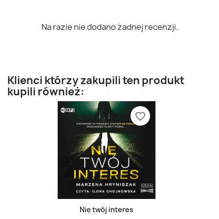
Na razie nie dodano żadnej recenzji.
Klienci którzy zakupili ten produkt
kupili również:
favorite_border
Nie twój interes