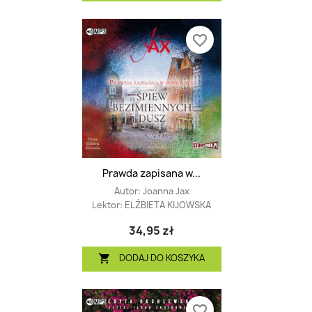
favorite_border
Prawda zapisana w...
Autor:
Joanna Jax
Lektor:
ELŻBIETA KIJOWSKA
34,95 zł
DODAJ DO KOSZYKA

favorite_border