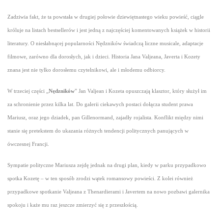
Zadziwia fakt, że ta powstała w drugiej połowie dziewiętnastego wieku powieść, ciągle
króluje na listach bestsellerów i jest jedną z najczęściej komentowanych książek w historii
literatury. O niesłabnącej popularności Nędzników świadczą liczne musicale, adaptacje
filmowe, zarówno dla dorosłych, jak i dzieci. Historia Jana Valjeana, Javerta i Kozety
znana jest nie tylko dorosłemu czytelnikowi, ale i młodemu odbiorcy.
W trzeciej części „
Nędzników
” Jan Valjean i Kozeta opuszczają klasztor, który służył im
za schronienie przez kilka lat. Do galerii ciekawych postaci dołącza student prawa
Mariusz, oraz jego dziadek, pan Gillenormand, zajadły rojalista. Konflikt między nimi
stanie się pretekstem do ukazania różnych tendencji politycznych panujących w
ówczesnej Francji.
Sympatie polityczne Mariusza zejdę jednak na drugi plan, kiedy w parku przypadkowo
spotka Kozetę – w ten sposób zrodzi wątek romansowy powieści. Z kolei również
przypadkowe spotkanie Valjeana z Thenardierami i Javertem na nowo pozbawi galernika
spokoju i każe mu raz jeszcze zmierzyć się z przeszłością.