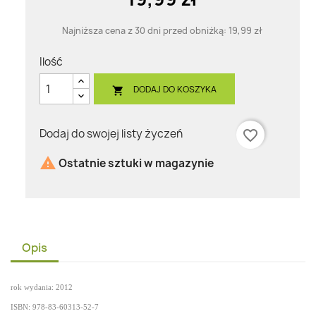
Najniższa cena z 30 dni przed obniżką:
19,99 zł
Ilość
DODAJ DO KOSZYKA

Dodaj do swojej listy życzeń
favorite_border

Ostatnie sztuki w magazynie
Opis
rok wydania: 2012
ISBN: 978-83-60313-52-7