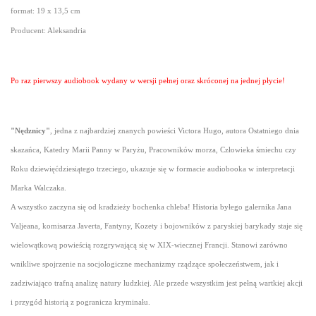
format: 19 x 13,5 cm
Producent: Aleksandria
Po raz pierwszy audiobook wydany w wersji pełnej oraz skróconej na jednej płycie!
"Nędznicy"
, jedna z najbardziej znanych powieści Victora Hugo, autora Ostatniego dnia
skazańca, Katedry Marii Panny w Paryżu, Pracowników morza, Człowieka śmiechu czy
Roku dziewięćdziesiątego trzeciego, ukazuje się w formacie audiobooka w interpretacji
Marka Walczaka.
A wszystko zaczyna się od kradzieży bochenka chleba! Historia byłego galernika Jana
Valjeana, komisarza Javerta, Fantyny, Kozety i bojowników z paryskiej barykady staje się
wielowątkową powieścią rozgrywającą się w XIX-wiecznej Francji. Stanowi zarówno
wnikliwe spojrzenie na socjologiczne mechanizmy rządzące społeczeństwem, jak i
zadziwiająco trafną analizę natury ludzkiej. Ale przede wszystkim jest pełną wartkiej akcji
i przygód historią z pogranicza kryminału.