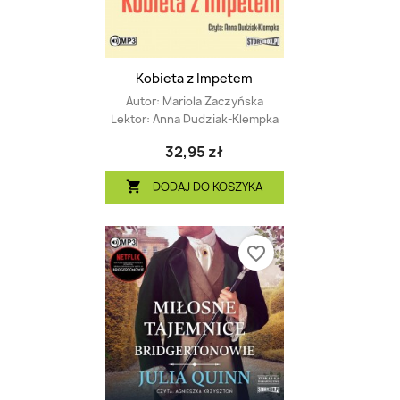
Kobieta z Impetem
Autor:
Mariola Zaczyńska
Lektor:
Anna Dudziak-Klempka
32,95 zł
DODAJ DO KOSZYKA

favorite_border