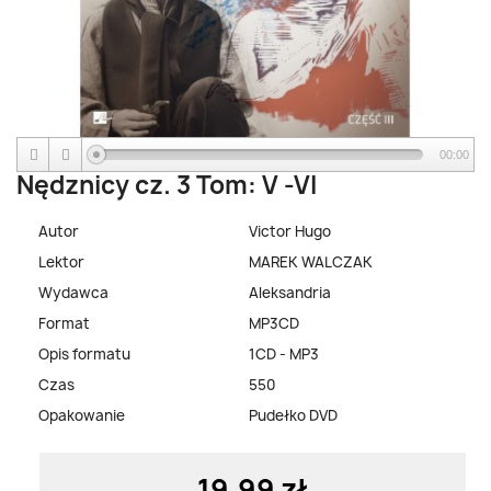
00:00
Nędznicy cz. 3 Tom: V -VI
Autor
Victor Hugo
Lektor
MAREK WALCZAK
Wydawca
Aleksandria
Format
MP3CD
Opis formatu
1CD - MP3
Czas
550
Opakowanie
Pudełko DVD
19,99 zł