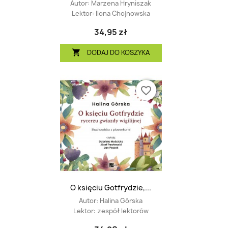
Autor:
Marzena Hryniszak
Lektor:
Ilona Chojnowska
34,95 zł
DODAJ DO KOSZYKA

favorite_border
O księciu Gotfrydzie,...
Autor:
Halina Górska
Lektor:
zespół lektorów