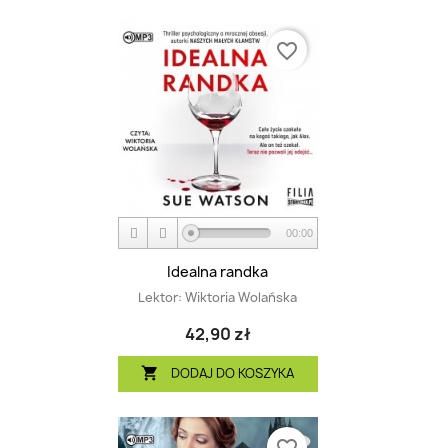
favorite_border
00:00
Idealna randka
Lektor:
Wiktoria Wolańska
42,90 zł
DODAJ DO KOSZYKA
