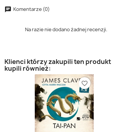
Komentarze (0)
Na razie nie dodano żadnej recenzji.
Klienci którzy zakupili ten produkt
kupili również:
favorite_border