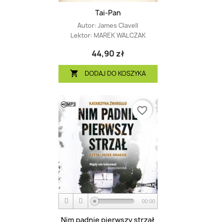
Tai-Pan
Autor:
James Clavell
Lektor:
MAREK WALCZAK
44,90 zł
DODAJ DO KOSZYKA

favorite_border
00:00
Nim padnie pierwszy strzał