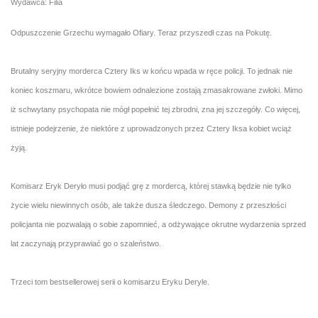
Wydawca: Filia
Odpuszczenie Grzechu wymagało Ofiary. Teraz przyszedł czas na Pokutę.
Brutalny seryjny morderca Cztery Iks w końcu wpada w ręce policji. To jednak nie
koniec koszmaru, wkrótce bowiem odnalezione zostają zmasakrowane zwłoki. Mimo
iż schwytany psychopata nie mógł popełnić tej zbrodni, zna jej szczegóły. Co więcej,
istnieje podejrzenie, że niektóre z uprowadzonych przez Cztery Iksa kobiet wciąż
żyją.
Komisarz Eryk Deryło musi podjąć grę z mordercą, której stawką będzie nie tylko
życie wielu niewinnych osób, ale także dusza śledczego. Demony z przeszłości
policjanta nie pozwalają o sobie zapomnieć, a odżywające okrutne wydarzenia sprzed
lat zaczynają przyprawiać go o szaleństwo.
Trzeci tom bestsellerowej serii o komisarzu Eryku Deryle.