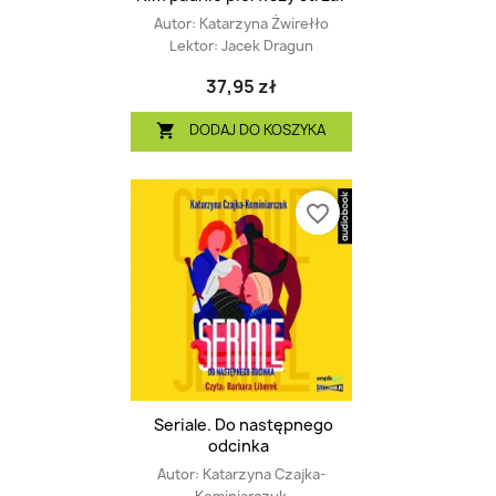
Autor:
Katarzyna Żwirełło
Lektor:
Jacek Dragun
37,95 zł
DODAJ DO KOSZYKA

favorite_border
Seriale. Do następnego
odcinka
Autor:
Katarzyna Czajka-