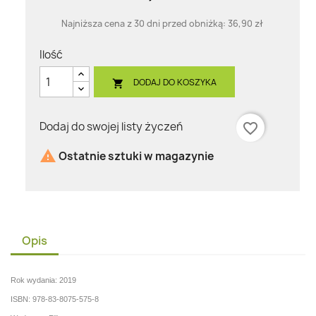
Najniższa cena z 30 dni przed obniżką:
36,90 zł
Ilość
DODAJ DO KOSZYKA

Dodaj do swojej listy życzeń
favorite_border

Ostatnie sztuki w magazynie
Opis
Rok wydania: 2019
ISBN: 978-83-8075-575-8