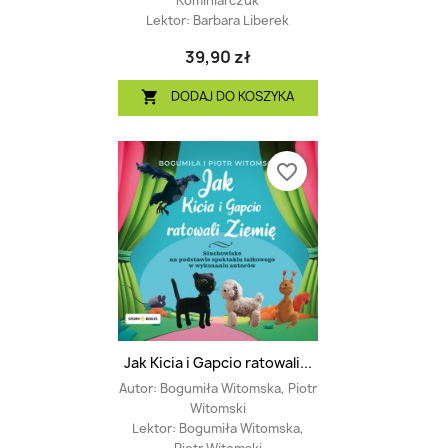
Kominiarczuk
Lektor:
Barbara Liberek
39,90 zł
DODAJ DO KOSZYKA

favorite_border
Jak Kicia i Gapcio ratowali...
Autor:
Bogumiła Witomska, Piotr
Witomski
Lektor:
Bogumiła Witomska,