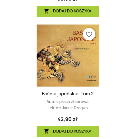
DODAJ DO KOSZYKA

favorite_border
Baśnie japońskie. Tom 2
Autor:
praca zbiorowa
Lektor:
Jacek Dragun
42,90 zł
DODAJ DO KOSZYKA
