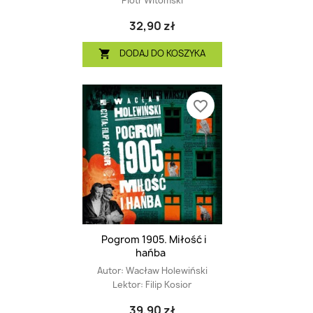
Piotr Witomski
32,90 zł
DODAJ DO KOSZYKA

favorite_border
Pogrom 1905. Miłość i
hańba
Autor:
Wacław Holewiński
Lektor:
Filip Kosior
39,90 zł