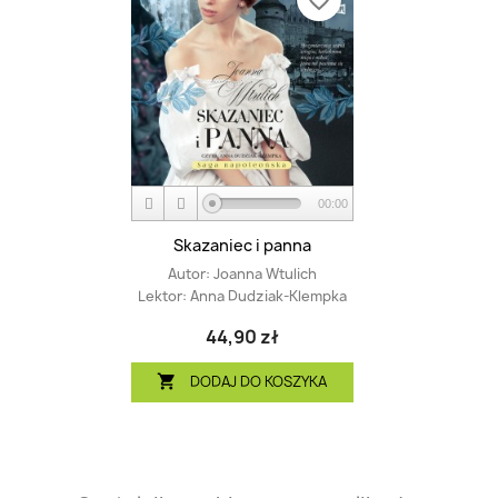
favorite_border
00:00
Skazaniec i panna
Autor:
Joanna Wtulich
Lektor:
Anna Dudziak-Klempka
44,90 zł
DODAJ DO KOSZYKA
