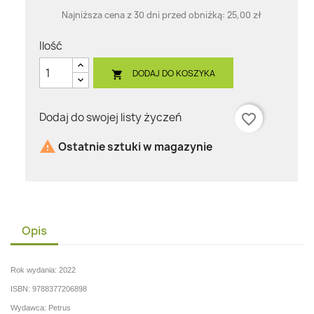
Najniższa cena z 30 dni przed obniżką:
25,00 zł
Ilość
DODAJ DO KOSZYKA

Dodaj do swojej listy życzeń
favorite_border

Ostatnie sztuki w magazynie
Opis
Rok wydania: 2022
ISBN: 9788377206898
Wydawca: Petrus