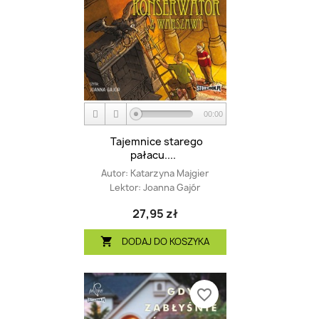
00:00
Tajemnice starego
pałacu....
Autor:
Katarzyna Majgier
Lektor:
Joanna Gajór
27,95 zł
DODAJ DO KOSZYKA

favorite_border