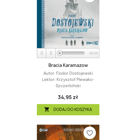
00:00
Bracia Karamazow
Autor:
Fiodor Dostojewski
Lektor:
Krzysztof Plewako-
Szczerbiński
34,95 zł
DODAJ DO KOSZYKA

favorite_border