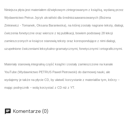
Niniejsza płyta jest materiałem dźwiękowym zintegrowanym z książką, wydaną przez
Wydawnictwo Petrus Język ukraiński dla średniozaawansowanych (Bożena
Zinkiewicz - Tomanek, Oksana Baraniwska), na której zostały nagrane teksty, dialogi,
ćwiczenia fonetyczne oraz wiersze z tej publikacji, bowiem podstawę 28 lekcji
zamieszczonych w książce stanowią teksty oraz korespondujące z nimi dialogi,
uzupełnione ćwiczeniami leksykalno-gramatycznymi, fonetycznymi i ortograficznymi.
Materiały stanowią integralną część książki i zostały zamieszczone na kanale
YouTube (Wydawnictwo PETRUS Paweł Piotrowski) do darmowej nauki, ale
wydajemy je także na płycie CD, by ułatwić korzystanie z materiałów tym, którzy –
mając podręcznik – wolą korzystać z CD niż z YT.
Komentarze (0)