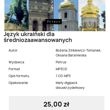
Język ukraiński dla
średniozaawansowanych
Autor
Bożena Zinkiewicz-Tomanek,
Oksana Baraniwska
Wydawca
Petrus
Format
MP3CD
Opis formatu
1 CD-MP3
Opakowanie
Mały digipack
dwuskrzydełkowy
25,00 zł