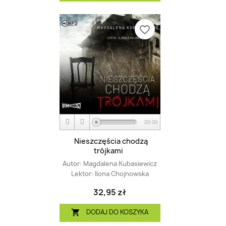
favorite_border
00:00
Nieszczęścia chodzą
trójkami
Autor:
Magdalena Kubasiewicz
Lektor:
Ilona Chojnowska
32,95 zł
DODAJ DO KOSZYKA
