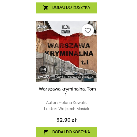
DODAJ DO KOSZYKA

favorite_border
Warszawa kryminalna. Tom
1
Autor:
Helena Kowalik
Lektor:
Wojciech Masiak
32,90 zł
DODAJ DO KOSZYKA
