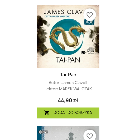
favorite_border
Tai-Pan
Autor:
James Clavell
Lektor:
MAREK WALCZAK
44,90 zł
DODAJ DO KOSZYKA

favorite_border