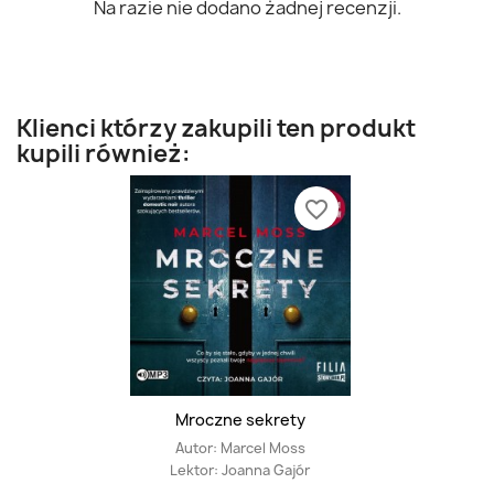
Na razie nie dodano żadnej recenzji.
Klienci którzy zakupili ten produkt
kupili również:
favorite_border
Mroczne sekrety
Autor:
Marcel Moss
Lektor:
Joanna Gajór