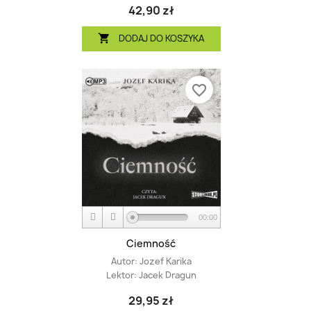
42,90 zł
DODAJ DO KOSZYKA

favorite_border
00:00
Ciemność
Autor:
Jozef Karika
Lektor:
Jacek Dragun
29,95 zł