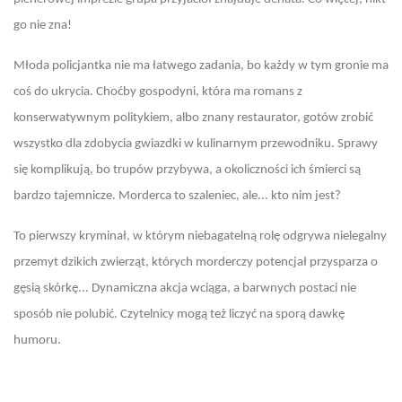
go nie zna!
Młoda policjantka nie ma łatwego zadania, bo każdy w tym gronie ma
coś do ukrycia. Choćby gospodyni, która ma romans z
konserwatywnym politykiem, albo znany restaurator, gotów zrobić
wszystko dla zdobycia gwiazdki w kulinarnym przewodniku. Sprawy
się komplikują, bo trupów przybywa, a okoliczności ich śmierci są
bardzo tajemnicze. Morderca to szaleniec, ale... kto nim jest?
To pierwszy kryminał, w którym niebagatelną rolę odgrywa nielegalny
przemyt dzikich zwierząt, których morderczy potencjał przysparza o
gęsią skórkę... Dynamiczna akcja wciąga, a barwnych postaci nie
sposób nie polubić. Czytelnicy mogą też liczyć na sporą dawkę
humoru.