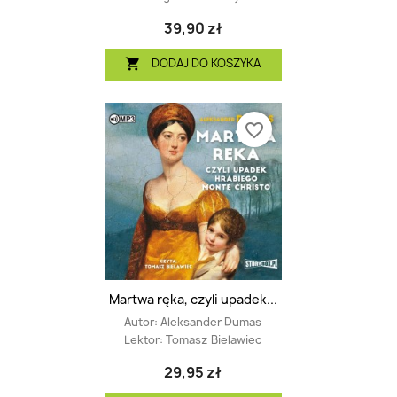
39,90 zł
DODAJ DO KOSZYKA

favorite_border
Martwa ręka, czyli upadek...
Autor:
Aleksander Dumas
Lektor:
Tomasz Bielawiec
29,95 zł