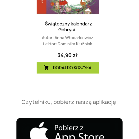
Świąteczny kalendarz
Gabrysi
Autor:
Anna Włodarkiewicz
Lektor:
Dominika Kluźniak
34,90 zł
DODAJ DO KOSZYKA

Czytelniku, pobierz naszą aplikację: