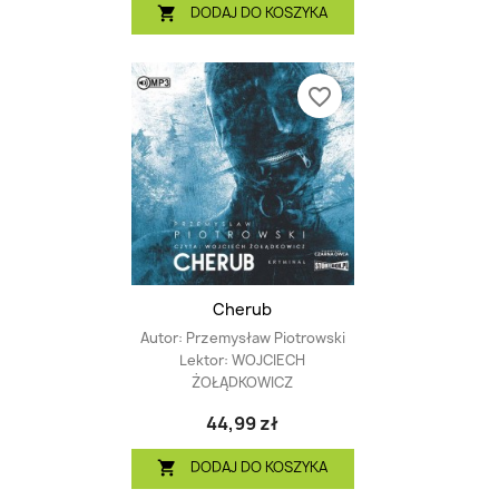
DODAJ DO KOSZYKA

favorite_border
Cherub
Autor:
Przemysław Piotrowski
Lektor:
WOJCIECH
ŻOŁĄDKOWICZ
44,99 zł
DODAJ DO KOSZYKA
