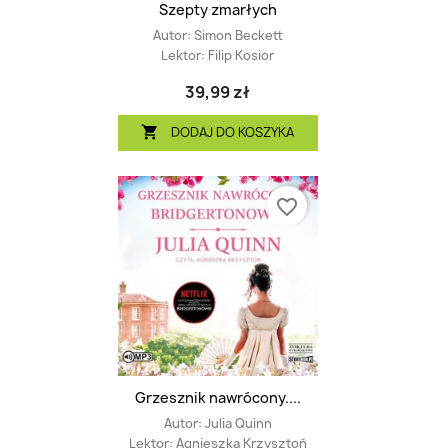
Szepty zmarłych
Autor:
Simon Beckett
Lektor:
Filip Kosior
39,99 zł
DODAJ DO KOSZYKA

favorite_border
Grzesznik nawrócony....
Autor:
Julia Quinn
Lektor:
Agnieszka Krzysztoń