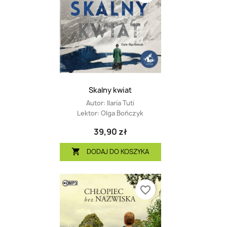
Skalny kwiat
Autor:
Ilaria Tuti
Lektor:
Olga Bończyk
39,90 zł
DODAJ DO KOSZYKA

favorite_border