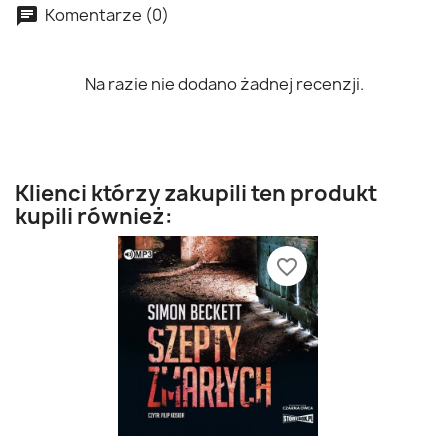
Komentarze (0)
Na razie nie dodano żadnej recenzji.
Klienci którzy zakupili ten produkt
kupili również:
favorite_border