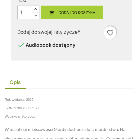
Ilość
DODAJ DO KOSZYKA

Dodaj do swojej listy życzeń
favorite_border

Audiobook dostępny
Opis
Rok wydania: 2022
ISBN: 9788382717150
Wydawca: Storybox
W malutkiej miejscowości Mordy dochodzi do... morderstwa. Na
plenerowej imprezie grupa przyjaciół znajduje denata. Co więcej, nikt