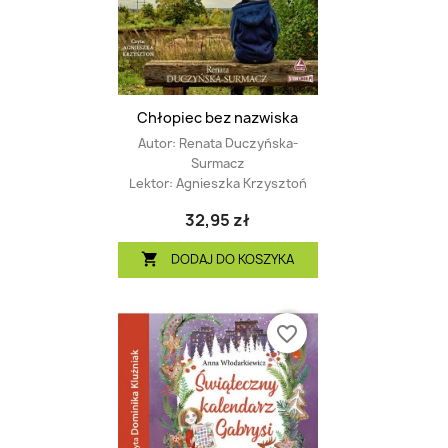
Chłopiec bez nazwiska
Autor:
Renata Duczyńska-
Surmacz
Lektor:
Agnieszka Krzysztoń
32,95 zł
DODAJ DO KOSZYKA

favorite_border