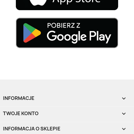
INFORMACJE

TWOJE KONTO

INFORMACJA O SKLEPIE
keyboard_arrow_down