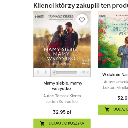
Klienci którzy zakupili ten prod
favorite_border
00:00
W dolinie Nar
Autor:
Urszul
Mamy siebie, mamy
Lektor:
Mirell
wszystko
Autor:
Tomasz Kieres
32,9
Lektor:
Konrad Biel
DODAJ 

32,95 zł
DODAJ DO KOSZYKA
