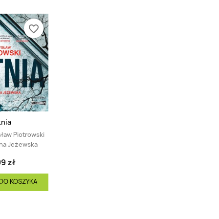
favorite_border
nia
ław Piotrowski
na Jeżewska
9 zł
DO KOSZYKA