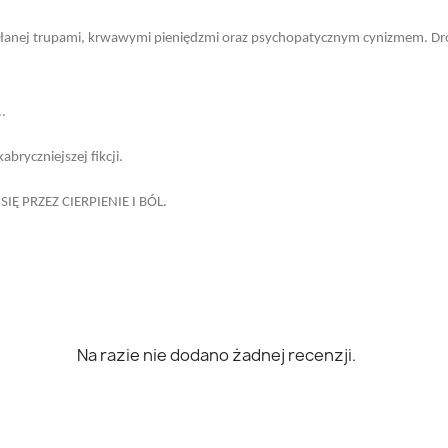
słanej trupami, krwawymi pieniędzmi oraz psychopatycznym cynizmem. Drod
.
bryczniejszej fikcji.
Ę PRZEZ CIERPIENIE I BÓL.
Na razie nie dodano żadnej recenzji.