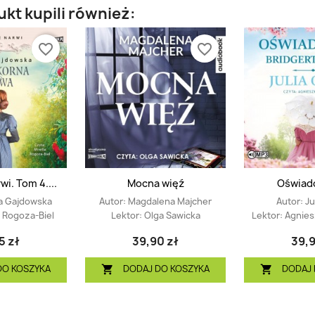
ukt kupili również:
favorite_border
favorite_border
wi. Tom 4....
Mocna więź
Oświadc
a Gajdowska
Autor:
Magdalena Majcher
Autor:
Ju
a Rogoza-Biel
Lektor:
Olga Sawicka
Lektor:
Agnies
5 zł
39,90 zł
39,9
DO KOSZYKA
DODAJ DO KOSZYKA
DODAJ 

