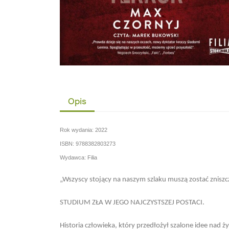
Opis
Rok wydania: 2022
ISBN: 9788382803273
Wydawca: Filia
„Wszyscy stojący na naszym szlaku muszą zostać zniszcze
STUDIUM ZŁA W JEGO NAJCZYSTSZEJ POSTACI.
Historia człowieka, który przedłożył szalone idee nad ż