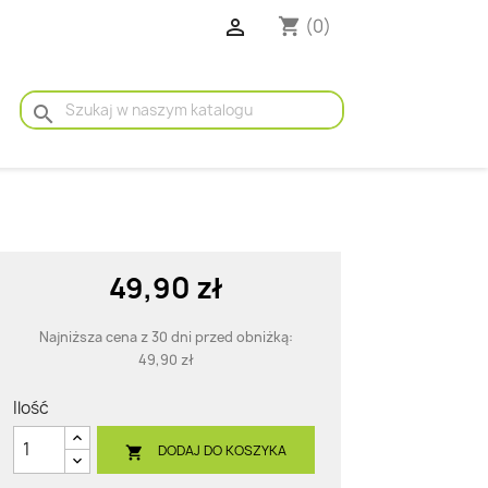

(0)
shopping_cart
search
49,90 zł
Najniższa cena z 30 dni przed obniżką:
49,90 zł
Ilość
DODAJ DO KOSZYKA
