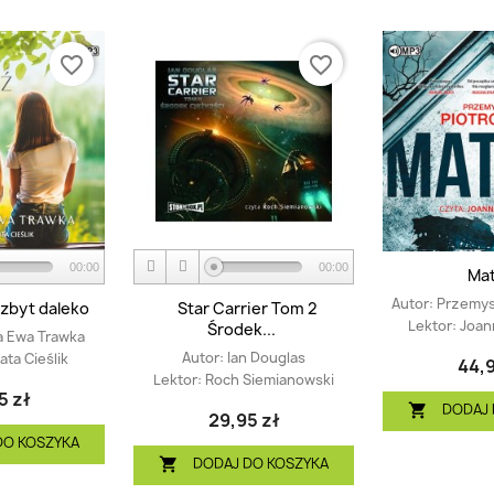
favorite_border
favorite_border
00:00
00:00
Mat
Autor:
Przemys
zbyt daleko
Star Carrier Tom 2
Lektor:
Joan
Środek...
a Ewa Trawka
Autor:
Ian Douglas
ta Cieślik
44,9
Lektor:
Roch Siemianowski
5 zł
DODAJ 

29,95 zł
DO KOSZYKA
DODAJ DO KOSZYKA
