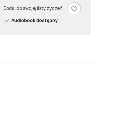
Dodaj do swojej listy życzeń
favorite_border

Audiobook dostępny