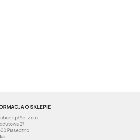
ORMACJA O SKLEPIE
obook.pl Sp. z o.o.
Redutowa 27
500 Piaseczno
ska