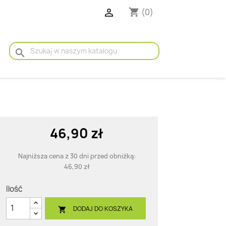

(0)
shopping_cart
search
46,90 zł
Najniższa cena z 30 dni przed obniżką:
46,90 zł
Ilość
DODAJ DO KOSZYKA
