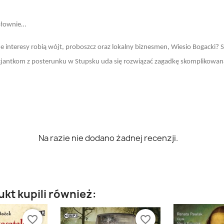
osłownie…
ne interesy robią wójt, proboszcz oraz lokalny biznesmen, Wiesio Bogacki? S
olicjantkom z posterunku w Stupsku uda się rozwiązać zagadkę skomplikow
Na razie nie dodano żadnej recenzji.
ukt kupili również:
favorite_border
favorite_border