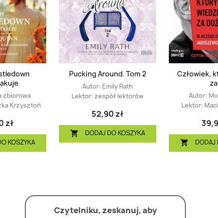
stledown
Pucking Around. Tom 2
Człowiek, k
akuje
za.
Autor:
Emily Rath
a zbiorowa
Autor:
Mo
Lektor:
zespół lektorów
zka Krzysztoń
Lektor:
Maci
52,90 zł
0 zł
39,9
DODAJ DO KOSZYKA

DO KOSZYKA
DODAJ 

Czytelniku, zeskanuj, aby