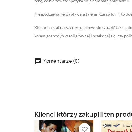
rękę, co nie zawsze spotyka się z aprobatą policjantek.
Niespodziewanie wypływają tajemnicze zwłoki, i to d
Kto skorzystał na zaginięciu przewodniczącej? Jakie taj
kołem gospodyń w roli głównej i przekonaj się, czy p
Komentarze (0)
Klienci którzy zakupili ten prod
favorite_border