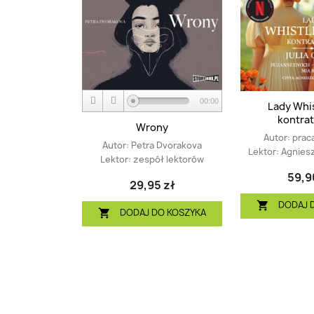
00:00
Lady Whi
kontrat
Wrony
Autor:
prac
Autor:
Petra Dvorakova
Lektor:
Agnies
Lektor:
zespół lektorów
59,9
29,95 zł
DODAJ 

DODAJ DO KOSZYKA
