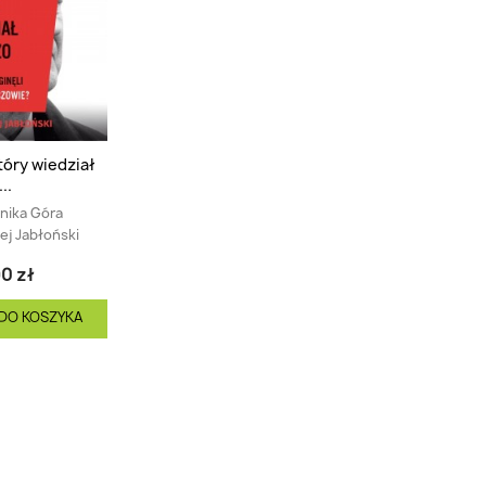
tóry wiedział
..
nika Góra
ej Jabłoński
0 zł
DO KOSZYKA