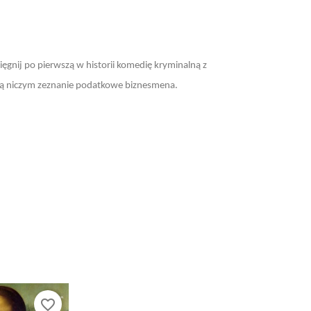
ięgnij po pierwszą w historii komedię kryminalną z
aną niczym zeznanie podatkowe biznesmena.
favorite_border