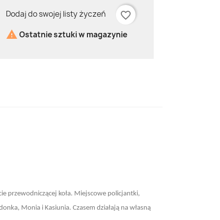
Dodaj do swojej listy życzeń
favorite_border

Ostatnie sztuki w magazynie
ie przewodniczącej koła. Miejscowe policjantki,
ldonka, Monia i Kasiunia. Czasem działają na własną