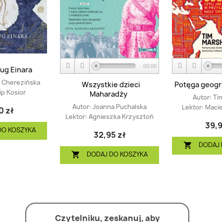
00:00
ug Einara
a Cherezińska
Wszystkie dzieci
Potęga geografi
lip Kosior
Maharadży
Autor:
Ti
Autor:
Joanna Puchalska
Lektor:
Macie
0 zł
Lektor:
Agnieszka Krzysztoń
39,9
DO KOSZYKA
32,95 zł
DODAJ 

DODAJ DO KOSZYKA

Czytelniku, zeskanuj, aby