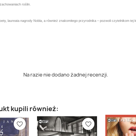
 zachowaniach roślin.
poety, laureata nagrody Nobla, a również znakomitego przyrodnika – pozwoli czytelnikom tej 
Na razie nie dodano żadnej recenzji.
ukt kupili również:
favorite_border
favorite_border