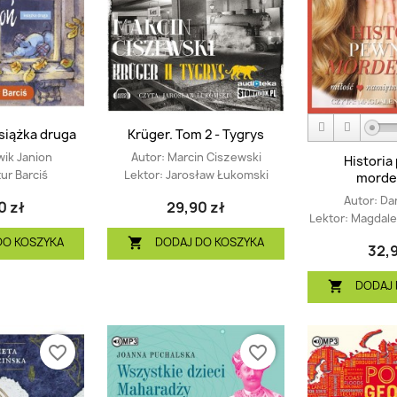
Książka druga
Krüger. Tom 2 - Tygrys
ik Janion
Autor:
Marcin Ciszewski
Histori
tur Barciś
Lektor:
Jarosław Łukomski
morde
Autor:
Da
0 zł
29,90 zł
Lektor:
Magdale
DO KOSZYKA
DODAJ DO KOSZYKA

32,9
DODAJ 

favorite_border
favorite_border