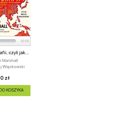
00:00
i, czyli jak...
m Marshall
j Więckowski
0 zł
DO KOSZYKA