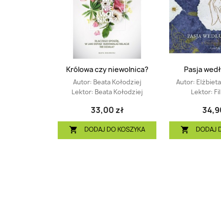
Królowa czy niewolnica?
Pasja wedł
Autor:
Beata Kołodziej
Autor:
Elżbiet
Lektor:
Beata Kołodziej
Lektor:
Fi
33,00 zł
34,9
DODAJ DO KOSZYKA
DODAJ 

