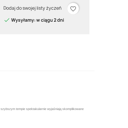
Dodaj do swojej listy życzeń
favorite_border

Wysyłamy: w ciągu 2 dni
raz szybszym tempie spektakularnie wyjaśniają skomplikowane