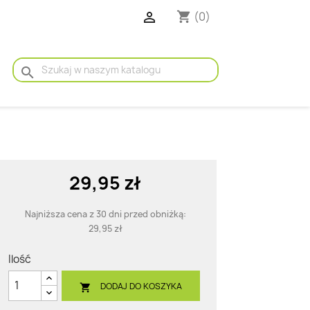

(0)
shopping_cart
search
29,95 zł
Najniższa cena z 30 dni przed obniżką:
29,95 zł
Ilość
DODAJ DO KOSZYKA
