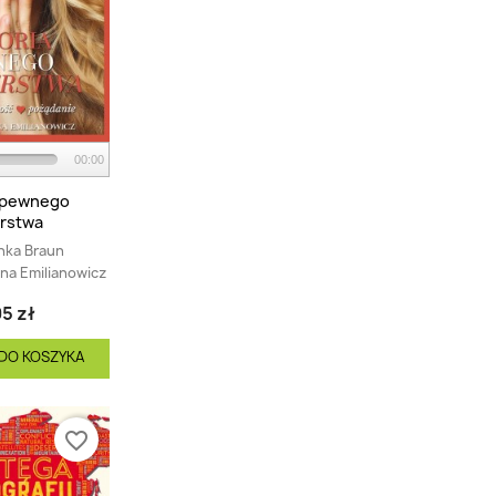
00:00
a pewnego
rstwa
nka Braun
na Emilianowicz
5 zł
DO KOSZYKA
favorite_border