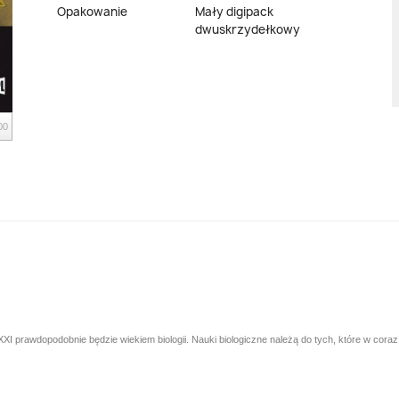
Opakowanie
Mały digipack
dwuskrzydełkowy
00
a XXI prawdopodobnie będzie wiekiem biologii. Nauki biologiczne należą do tych, które w co