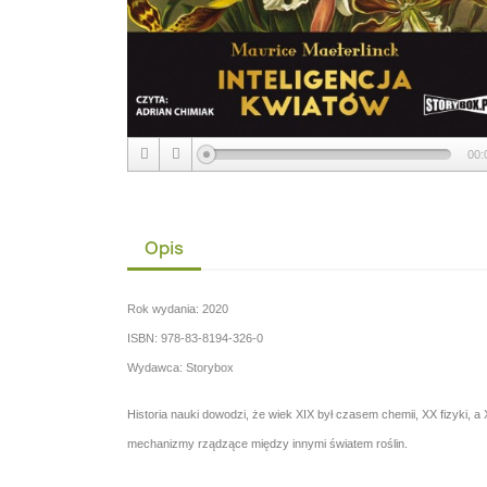
00:
Opis
Rok wydania: 2020
ISBN: 978-83-8194-326-0
Wydawca: Storybox
Historia nauki dowodzi, że wiek XIX był czasem chemii, XX fizyki, 
mechanizmy rządzące między innymi światem roślin.