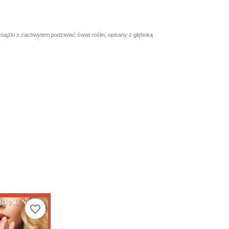
książki z zachwytem podziwiać świat roślin, opisany z głęboką
favorite_border