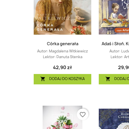
Córka generała
Adaś i Słoń. 
Autor:
Magdalena Witkiewicz
Autor:
Ludw
Lektor:
Danuta Stenka
Lektor:
Ar
42,90 zł
29,9
DODAJ DO KOSZYKA
DODAJ 


favorite_border