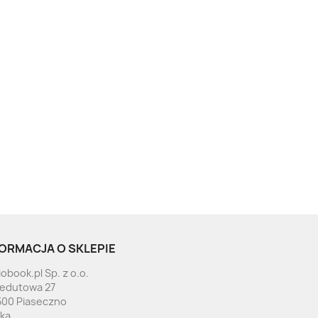
ORMACJA O SKLEPIE
obook.pl Sp. z o.o.
Redutowa 27
500 Piaseczno
ska