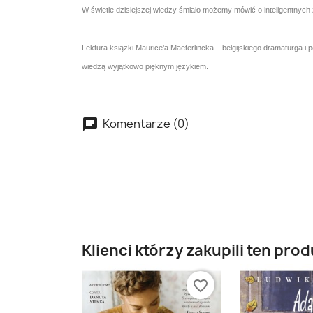
W świetle dzisiejszej wiedzy śmiało możemy mówić o inteligentnych
Lektura książki Maurice’a Maeterlincka – belgijskiego dramaturga i 
wiedzą wyjątkowo pięknym językiem.
Komentarze (0)
Klienci którzy zakupili ten prod
favorite_border