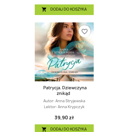
DODAJ DO KOSZYKA

favorite_border
Patrycja. Dziewczyna
znikąd
Autor:
Anna Stryjewska
Lektor:
Anna Krypczyk
39,90 zł
DODAJ DO KOSZYKA
