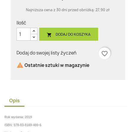
Najniższa cena z 30 dni przed obniżką:
27,90 zł
Ilość
DODAJ DO KOSZYKA

Dodaj do swojej listy życzeń
favorite_border

Ostatnie sztuki w magazynie
Opis
Rok wydania: 2019
ISBN: 978-83-8169-489-6