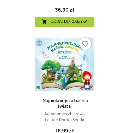
36,90 zł
DODAJ DO KOSZYKA

favorite_border
Najpiękniejsze baśnie
świata
Autor:
praca zbiorowa
Lektor:
Dorota Segda
16,99 zł