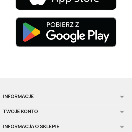
INFORMACJE

TWOJE KONTO

INFORMACJA O SKLEPIE
keyboard_arrow_down