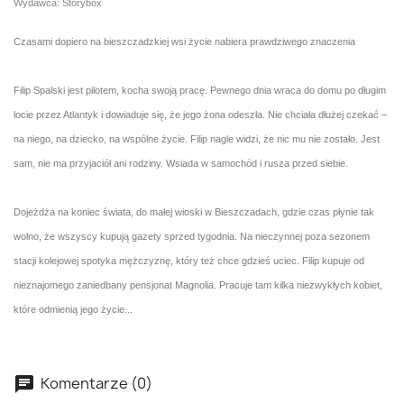
Wydawca: Storybox
Czasami dopiero na bieszczadzkiej wsi życie nabiera prawdziwego znaczenia
Filip Spalski jest pilotem, kocha swoją pracę. Pewnego dnia wraca do domu po długim
locie przez Atlantyk i dowiaduje się, że jego żona odeszła. Nie chciała dłużej czekać –
na niego, na dziecko, na wspólne życie. Filip nagle widzi, że nic mu nie zostało. Jest
sam, nie ma przyjaciół ani rodziny. Wsiada w samochód i rusza przed siebie.
Dojeżdża na koniec świata, do małej wioski w Bieszczadach, gdzie czas płynie tak
wolno, że wszyscy kupują gazety sprzed tygodnia. Na nieczynnej poza sezonem
stacji kolejowej spotyka mężczyznę, który też chce gdzieś uciec. Filip kupuje od
nieznajomego zaniedbany pensjonat Magnolia. Pracuje tam kilka niezwykłych kobiet,
które odmienią jego życie...
Komentarze (0)