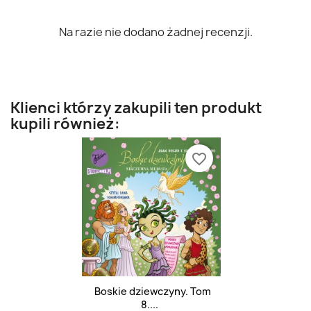
Na razie nie dodano żadnej recenzji.
Klienci którzy zakupili ten produkt
kupili również:
favorite_border
Boskie dziewczyny. Tom
8....