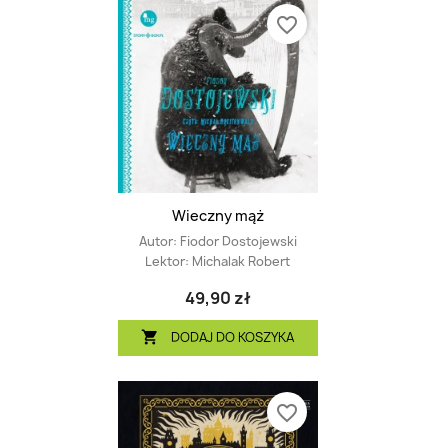
favorite_border
Wieczny mąż
Autor:
Fiodor Dostojewski
Lektor:
Michalak Robert
49,90 zł
DODAJ DO KOSZYKA

favorite_border