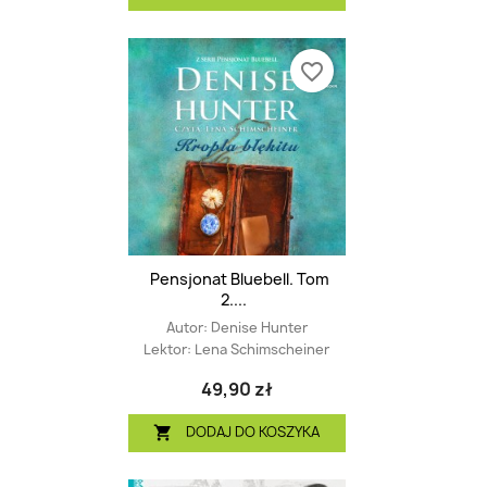
favorite_border
Pensjonat Bluebell. Tom
2....
Autor:
Denise Hunter
Lektor:
Lena Schimscheiner
49,90 zł
DODAJ DO KOSZYKA
