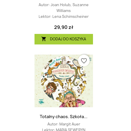
Autor:
Joan Holub, Suzanne
Williams
Lektor:
Lena Schimscheiner
29,90 zł
DODAJ DO KOSZYKA

favorite_border
Totalny chaos. Szkoła...
Autor:
Margit Auer
Lektor:
MARIA SEWERYN